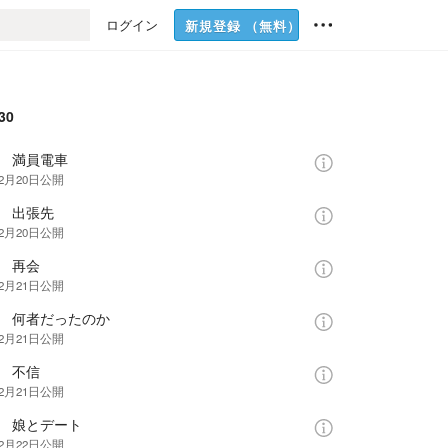
ログイン
新規登録
（無料）
30
話 満員電車
年2月20日
公開
話 出張先
年2月20日
公開
話 再会
年2月21日
公開
話 何者だったのか
年2月21日
公開
話 不信
年2月21日
公開
話 娘とデート
年2月22日
公開