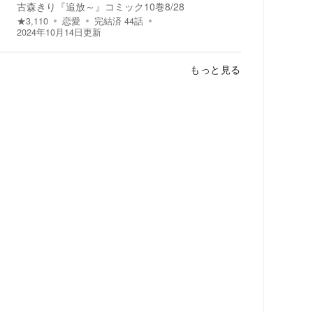
古森きり『追放～』コミック10巻8/28
★
3,110
恋愛
完結済
44
話
2024年10月14日
更新
もっと見る