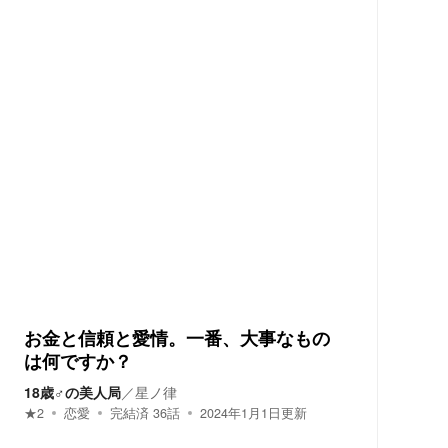
お金と信頼と愛情。一番、大事なもの
は何ですか？
18歳♂の美人局
／
星ノ律
★
2
恋愛
完結済
36
話
2024年1月1日
更新