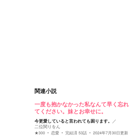
関連小説
一度も抱かなかった私なんて早く忘れ
てください。妹とお幸せに。
今更愛していると言われても困ります。
／
二位関りをん
★
300
恋愛
完結済
53
話
2024年7月30日
更新