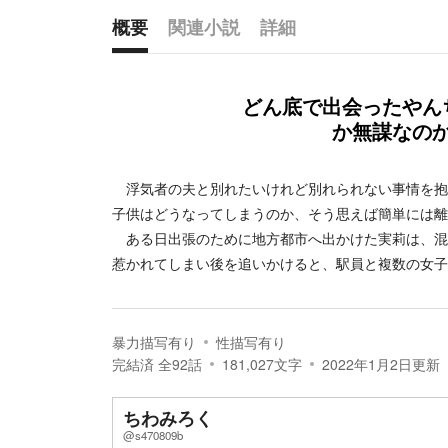
概要
関連小説
詳細
概要
どん底で出会ったやん
か無謀なの
浮気者の夫と別れたいけれど別れられない事情を抱
子供はどうなってしまうのか、そう思えば簡単には離
ある日出張のために地方都市へ出かけた実莉は、混
惹かれてしまい後を追いかけると、駅員と複数の女子
暴力描写有り
性描写有り
完結済
全
92
話
181,027
文字
2022年1月2日
更新
ちわみろく
@s470809b