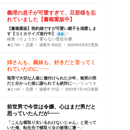
義理の息子が可愛すぎて、旦那様を忘
れていました【書籍重版中】
【書籍重版】契約婚ですが可愛い継子を溺愛しま
す【コミカライズ進行中】
／
最新
綾雅（りょうが）要らない悪役令嬢
★
2,763
恋愛
連載中
930
話
2026年8月8日
更新
姉さんも、義妹も、好きだと言ってく
れていたのに……
冤罪で大切な人達に傷付けられた少年、無実の罪
だと分かった後に謝られても絶対に…
／
リョウタ
★
2,143
恋愛
連載中
57
話
2023年7月16日
更新
前世男で今世は令嬢、心はまだ男だと
思っていたんだが――
「こんな横取り女いるわけないじゃん」と笑って
いた俺、転生先で横取り女の被害に遭…
／