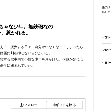
第7
2021
ちゃな少年。無鉄砲なの
か、惹かれる。
31
えて、疲弊する日々。自分がいなくなってしまったら
61
婚届に判を押せない自分がいる。
雑する電車内で小柄な少年を見かけた。何故か妙に心
91
高生に囲まれていた。
フォロー
ギフトを贈る