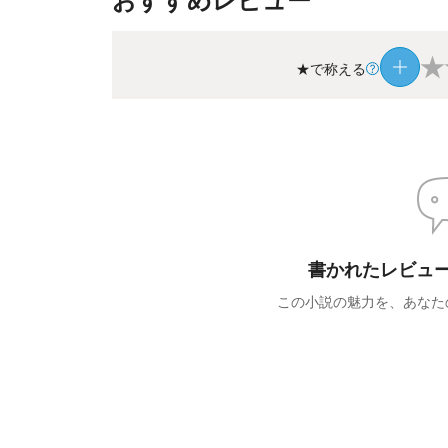
★
★で称える
書かれたレビュ
この小説の魅力を、あなた