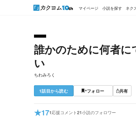
マイページ
小説を探す
ネク
誰かのために何者に
い
ちわみろく
1話目から読む
フォロー
共有
★
17
1
応援コメント
21
小説のフォロワー