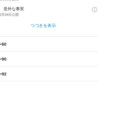
話 意外な事実
年2月24日
公開
つづきを表示
〜60
〜90
〜92