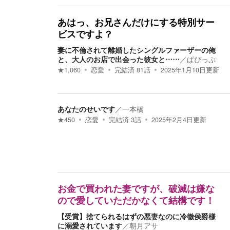
あはっ、お兄さんだけにする特別サー
ビスですよ？
妻に不倫されて離婚したシングルファーザーの俺
と、大人のお店で出会った彼女と……
／
ぱぴっぷ
★
1,060
恋愛
完結済
81
話
2025年1月10日
更新
あなたのせいです
／
一本橋
★
450
恋愛
完結済
3
話
2025年2月4日
更新
お金で買われた妻ですが、破滅は嫌な
ので愛していただかなくて結構です！
【受賞】捨てられるはずの悪妻なのに冷徹侯爵様
に溺愛されています
／
朝月アサ