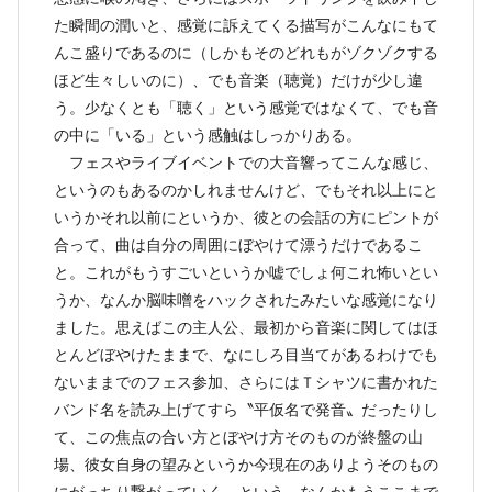
た瞬間の潤いと、感覚に訴えてくる描写がこんなにもて
んこ盛りであるのに（しかもそのどれもがゾクゾクする
ほど生々しいのに）、でも音楽（聴覚）だけが少し違
う。少なくとも「聴く」という感覚ではなくて、でも音
の中に「いる」という感触はしっかりある。
フェスやライブイベントでの大音響ってこんな感じ、
というのもあるのかしれませんけど、でもそれ以上にと
いうかそれ以前にというか、彼との会話の方にピントが
合って、曲は自分の周囲にぼやけて漂うだけであるこ
と。これがもうすごいというか嘘でしょ何これ怖いとい
うか、なんか脳味噌をハックされたみたいな感覚になり
ました。思えばこの主人公、最初から音楽に関してはほ
とんどぼやけたままで、なにしろ目当てがあるわけでも
ないままでのフェス参加、さらにはＴシャツに書かれた
バンド名を読み上げてすら〝平仮名で発音〟だったりし
て、この焦点の合い方とぼやけ方そのものが終盤の山
場、彼女自身の望みというか今現在のありようそのもの
にがっちり繋がっていく、という、なんかもうここまで