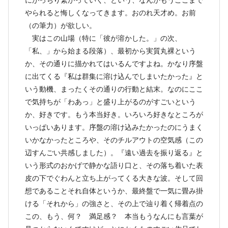
やられると悔しくなってきます。おのれ天才め。お前
（の筆力）が欲しい。
実はこの山場（特に「彼が溶かした。」の次、
「私、」から始まる段落）、最初から実質丸裸という
か、その通りに描かれてはいるんですよね。かなり序盤
に出てくる『私は群集に溶け込んでしまいたかった』と
いう動機、まったくその通りの行動と結末。なのにここ
で気持ちが「わあっ」と盛り上がるのがすごいという
か、好きです。もう本当好き。いろいろ好きなところが
いっぱいあります。序盤の溶け込みたかったのにうまく
いかなかったところや、そのチルアウトの空気感（この
辺すんごい共感しました）。『遠い過去を振り返る』と
いう形式のおかげで静かな語り口と、その落ち着いた表
皮の下でぐわんと立ち上がってくる大きな波。そして回
想であることそれ自体というか、最終盤で一気に畳み掛
ける「それから」の強さと、その上で辿り着く帰着点の
この、もう、何？ 満足感？ 本当もうなんにも言葉が