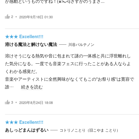
が感動というものですね！(๑˃̵ᴗ˂̵)さすがのうまさ...
2
2020年9月18日 01:30
★★★
Excellent!!!
溶ける魔法と解けない魔法
川谷パルテノン
溶けそうになる熱気や音に包まれて謎の一体感と共に浮世離れし
た気分になる。一度でも音楽フェスに行ったことがある人ならよ
くわかる感覚だ。
音楽やアーティストに全然興味がなくてもこの"お祭り感"は寛容で
誰…
続きを読む
3
2020年8月24日 18:08
★★★
Excellent!!!
あしっどまんはずるい
コトリノことり（旧こやま ことり）