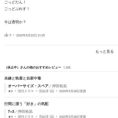
ごっどだん！
ごっどぶれす！
今は透明か？
3
2020年8月23日 21:25
もっと見る
（休止中）
さんの他のおすすめレビュー
1,328
未練と執着と自家中毒
オーバーサイズ・スペア
／
押田桧凪
★
9
現代ドラマ
完結済
1
話
2023年5月28日
更新
行間に漂う「好き」の気配
7×3
／
押田桧凪
★
9
現代ドラマ
完結済
1
話
2023年5月28日
更新