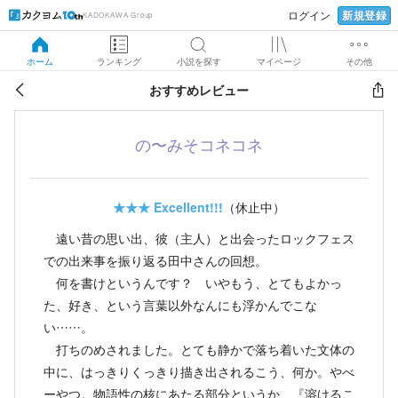
新規登録
ログイン
KADOKAWA Group
ホーム
ランキング
小説を探す
マイページ
その他
おすすめレビュー
の〜みそコネコネ
★★★
Excellent!!!
（休止中）
遠い昔の思い出、彼（主人）と出会ったロックフェス
での出来事を振り返る田中さんの回想。
何を書けというんです？ いやもう、とてもよかっ
た、好き、という言葉以外なんにも浮かんでこな
い……。
打ちのめされました。とても静かで落ち着いた文体の
中に、はっきりくっきり描き出されるこう、何か。やべ
ーやつ。物語性の核にあたる部分というか、『溶けるこ