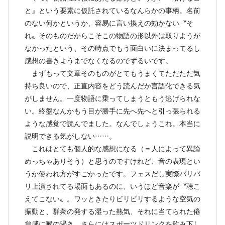
と』という要素に仮託されているなんらかの事柄。名前
のない何かというか、容易に言い換えの効かない〝そ
れ〟そのものだからこそこの物語の形以外は取りようが
なかったという、その時点でもう面白いに決まってるし
感想の書きようまでなくなるのでずるいです。
まずもって文章そのものがとてもうまくてただただ気
持ち良いので、正直内容をどう読んだか言語化できる気
がしません。一度物語に乗ってしまうともう逃げられな
い。終盤なんかもう目が勝手に先へ先へと引っ張られる
ような感覚で読んでました。なんでしょうこれ。本当に
説明できる気がしない……。
これはとても個人的な感想になる（＝人によって異論
めっちゃありそう）と思うのですけれど、音の表現とい
うか使われ方がすごかったです。フェスだし実際バリバ
リ上演されてる場面もあるのに、いうほど音楽が〝聴こ
えてこない〟。ワッときたりビリビリするような空気の
振動と、群衆の発する湿った熱気、それに当てられた倦
怠感に喉の渇き、さらにはスポーツドリンクを飲み下し