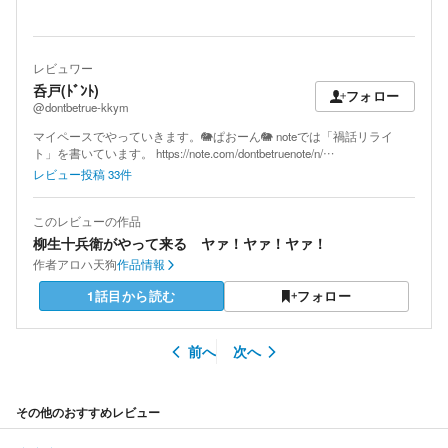
レビュワー
呑戸(ﾄﾞﾝﾄ)
フォロー
@dontbetrue-kkym
マイペースでやっていきます。🐘ぱおーん🐘 noteでは「禍話リライ
ト」を書いています。 https://note.com/dontbetruenote/n/…
レビュー投稿
33
件
このレビューの作品
柳生十兵衛がやって来る ヤァ！ヤァ！ヤァ！
作者
アロハ天狗
作品情報
1話目から読む
フォロー
前へ
次へ
その他のおすすめレビュー