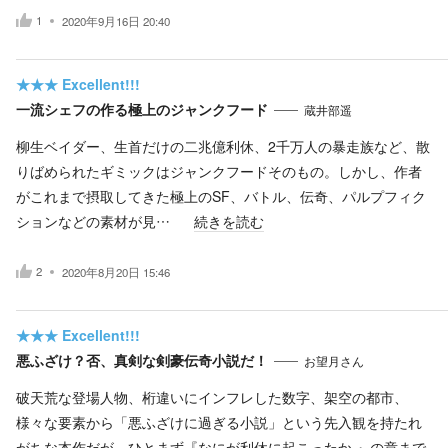
1
2020年9月16日 20:40
★★★
Excellent!!!
一流シェフの作る極上のジャンクフード
蔵井部遥
柳生ベイダー、生首だけの二兆億利休、2千万人の暴走族など、散
りばめられたギミックはジャンクフードそのもの。しかし、作者
がこれまで摂取してきた極上のSF、バトル、伝奇、パルプフィク
ションなどの素材が見…
続きを読む
2
2020年8月20日 15:46
★★★
Excellent!!!
悪ふざけ？否、真剣な剣豪伝奇小説だ！
お望月さん
破天荒な登場人物、桁違いにインフレした数字、架空の都市、
様々な要素から「悪ふざけに過ぎる小説」という先入観を持たれ
がちな本作だが、ひとまず『なにが利休に起こったか 』の章まで