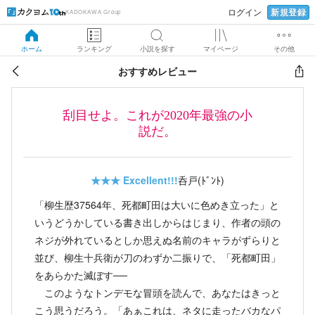
新規登録
ログイン
KADOKAWA Group
ホーム
ランキング
小説を探す
マイページ
その他
おすすめレビュー
刮目せよ。これが2020年最強の小
説だ。
★★★
Excellent!!!
呑戸(ﾄﾞﾝﾄ)
「柳生歴37564年、死都町田は大いに色めき立った」と
いうどうかしている書き出しからはじまり、作者の頭の
ネジが外れているとしか思えぬ名前のキャラがずらりと
並び、柳生十兵衛が刀のわずか二振りで、「死都町田」
をあらかた滅ぼす──
このようなトンデモな冒頭を読んで、あなたはきっと
こう思うだろう。「あぁこれは、ネタに走ったバカなパ