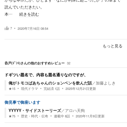
読んでいただきたい。
本…
続きを読む
7
2020年7月16日 08:54
もっと見る
呑戸(ﾄﾞﾝﾄ)
さんの他のおすすめレビュー
32
ドギツい題名で、内容も題名通りなのですが、
俺がトモコばあちゃんのションベンを飲んだ話
／
加藤よしき
★
15
現代ドラマ
完結済
1
話
2025年12月21日
更新
御見事で御座います
YYYYY・サイドストーリーズ
／
アロハ天狗
★
75
歴史・時代・伝奇
連載中
8
話
2020年11月9日
更新