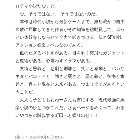
ロディ小説だな」と。
否。そうではない。 そうではないのだ。
本作は時代小説から最新ゲームまで、無尽蔵かつ自由
奔放に摂取してきた作者がその知識を総動員して、ぶっ
とい体幹をしならせて全力で叩きつける、伝奇SF剣戟
アクション娯楽ノベルなのである。
血のたぎるバトルがある。目を剥く突飛なガジェット
と魔術がある。心震わすドラマがある。
友情と恩義と、悲劇と別離と、笑いと感動と、バカな
ネタとパロディと、強さと弱さと、悪と義と、後悔と奮
起と、過去と現在と未来がある。つまり全てがあるとい
うことだ。
大人も子どももおねーさんも虜にする、現代最強の娯
楽小説のひとつがこれだ。さぁページをめくって、わる
いやつらの闊歩する町田へと繰り出せ！！
3
2020年9月16日 23:05