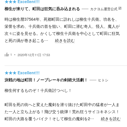
★★★
Excellent!!!
柳生が来りて、町田は狂気に呑み込まれる
カクヨム運営公式
時は柳生暦37564年、死都町田に訪れしは柳生十兵衛。功名を、
栄誉を求め、十兵衛の首を狙い、町田に潜む奇人、怪人、魔人が
次々に姿を見せる。かくして柳生十兵衛を中心として町田に狂気
と死の渦が巻き起こる…
続きを読む
1
2020年12月11日 17:53
★★★
Excellent!!!
決戦の地は町田！ノーブレーキの剣術大活劇！
ヒトシ
柳生何するものぞ！十兵衛討つべし！
町田を死の街へと変えた魔剣を潜り抜けた町田中の猛者が一人ま
た一人と立ち上がる！飛び交う銃弾！荒れ狂うサイコキネシス！
町田の大路を覆うバイク！そして柳生の魔剣を2…
続きを読む