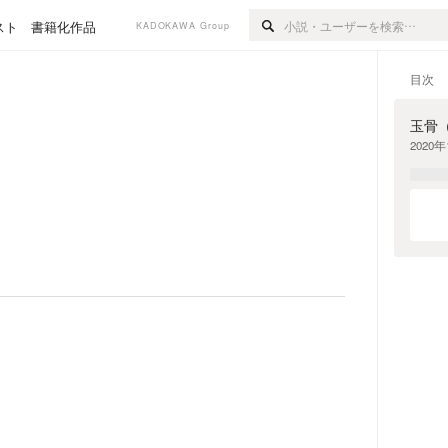
スト
書籍化作品
KADOKAWA Group
目次
玉骨
2020