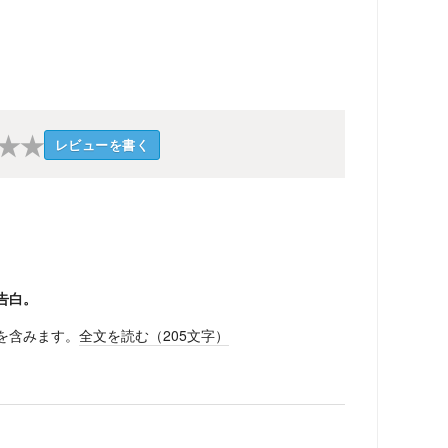
★
★
レビューを書く
告白。
を含みます。
全文を読む（
205
文字）