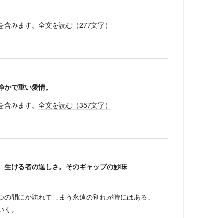
を含みます。
全文を読む（
277
文字）
静かで重い愛情。
を含みます。
全文を読む（
357
文字）
、生ける者の逞しさ。そのギャップの妙味
つの間にか訪れてしまう永遠の別れが時にはある。
いく。