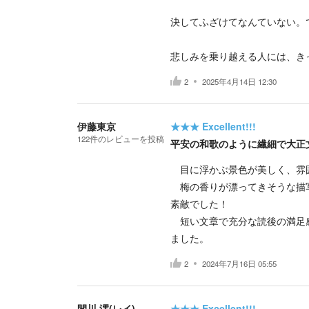
決してふざけてなんていない。
悲しみを乗り越える人には、き
2
2025年4月14日 12:30
伊藤東京
★★★
Excellent!!!
122
件の
レビューを投稿
平安の和歌のように繊細で大正
目に浮かぶ景色が美しく、雰
梅の香りが漂ってきそうな描写
素敵でした！
短い文章で充分な読後の満足感
ました。
2
2024年7月16日 05:55
間川 澪(レイ)
★★★
Excellent!!!