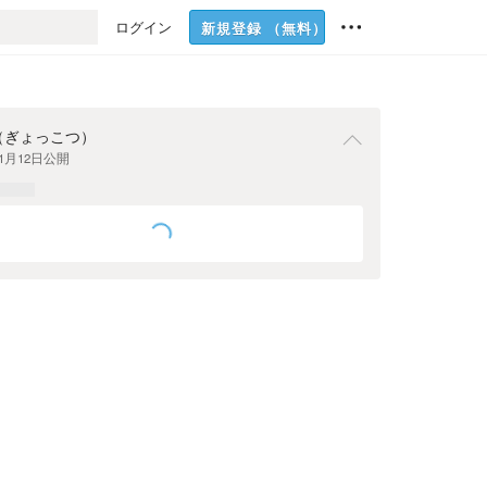
ログイン
新規登録
（無料）
（ぎょっこつ）
年1月12日
公開