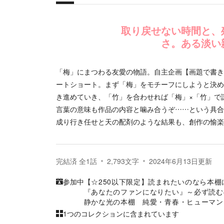
概要
取り戻せない時間と、
さ。ある淡い
「梅」にまつわる友愛の物語。自主企画【画題で書き
ートショート。まず「梅」をモチーフにしようと決め
き進めていき、「竹」を合わせれば「梅」×「竹」で
言葉の意味も作品の内容と噛み合うぞ……という具合
成り行き任せと天の配剤のような結果も、創作の愉楽
完結済
全
1
話
2,793
文字
2024年6月13日
更新
参加中
【☆250以下限定】読まれたいのなら本
『あなたのファンになりたい』～必ず読む
静かな光の本棚 純愛・青春・ヒューマン
1つのコレクションに含まれています