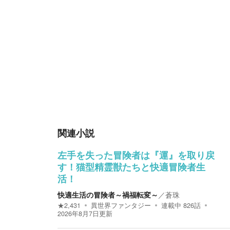
関連小説
左手を失った冒険者は『運』を取り戻
す！猫型精霊獣たちと快適冒険者生
活！
快適生活の冒険者～禍福転変～
／
蒼珠
★
2,431
異世界ファンタジー
連載中
826
話
2026年8月7日
更新