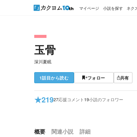
マイページ
小説を探す
ネク
玉骨
深川夏眠
1話目から読む
フォロー
共有
★
219
27
応援コメント
19
小説のフォロワー
概要
関連小説
詳細