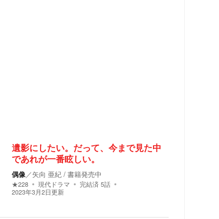
遺影にしたい。だって、今まで見た中
であれが一番眩しい。
偶像
／
矢向 亜紀 / 書籍発売中
★
228
現代ドラマ
完結済
5
話
2023年3月2日
更新