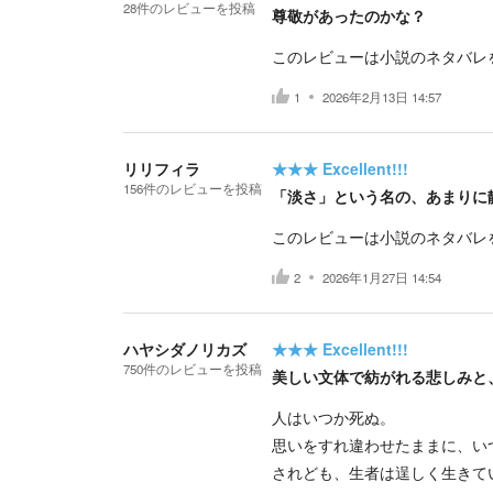
28
件の
レビューを投稿
尊敬があったのかな？
このレビューは小説のネタバレ
1
2026年2月13日 14:57
リリフィラ
★★★
Excellent!!!
156
件の
レビューを投稿
「淡さ」という名の、あまりに
このレビューは小説のネタバレ
2
2026年1月27日 14:54
ハヤシダノリカズ
★★★
Excellent!!!
750
件の
レビューを投稿
美しい文体で紡がれる悲しみと
人はいつか死ぬ。
思いをすれ違わせたままに、い
されども、生者は逞しく生きて