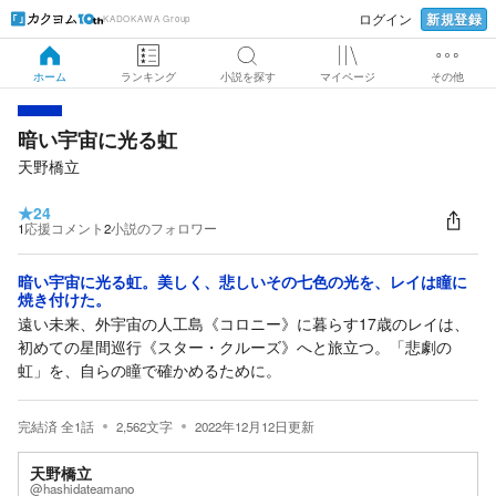
新規登録
ログイン
KADOKAWA Group
ホーム
ランキング
小説を探す
マイページ
その他
暗い宇宙に光る虹
天野橋立
★
24
1
応援コメント
2
小説のフォロワー
暗い宇宙に光る虹。美しく、悲しいその七色の光を、レイは瞳に
焼き付けた。
遠い未来、外宇宙の人工島《コロニー》に暮らす17歳のレイは、
初めての星間巡行《スター・クルーズ》へと旅立つ。「悲劇の
虹」を、自らの瞳で確かめるために。
完結済
全
1
話
2,562
文字
2022年12月12日
更新
天野橋立
@hashidateamano