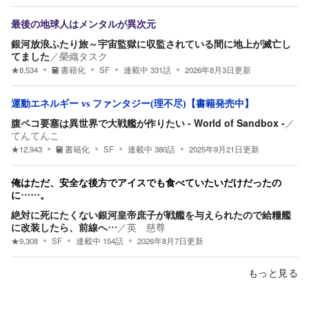
最後の地球人はメンタルが異次元
銀河放浪ふたり旅～宇宙監獄に収監されている間に地上が滅亡し
てました
／
榮織タスク
★
8,534
書籍化
SF
連載中
331
話
2026年8月3日
更新
運動エネルギー vs ファンタジー(理不尽)【書籍発売中】
腹ペコ要塞は異世界で大戦艦が作りたい - World of Sandbox -
／
てんてんこ
★
12,943
書籍化
SF
連載中
380
話
2025年9月21日
更新
俺はただ、安全な後方でアイスでも食べていたいだけだったの
に……。
絶対に死にたくない銀河皇帝庶子が戦艦を与えられたので給糧艦
に改装したら、前線へ…
／
英 慈尊
★
9,308
SF
連載中
154
話
2026年8月7日
更新
もっと見る