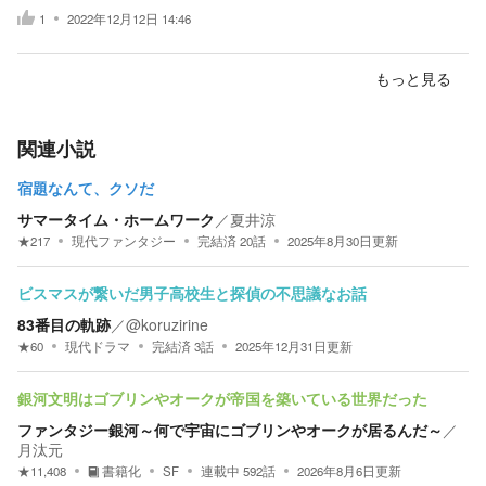
1
2022年12月12日 14:46
もっと見る
関連小説
宿題なんて、クソだ
サマータイム・ホームワーク
／
夏井涼
★
217
現代ファンタジー
完結済
20
話
2025年8月30日
更新
ビスマスが繋いだ男子高校生と探偵の不思議なお話
83番目の軌跡
／
@koruzirine
★
60
現代ドラマ
完結済
3
話
2025年12月31日
更新
銀河文明はゴブリンやオークが帝国を築いている世界だった
ファンタジー銀河～何で宇宙にゴブリンやオークが居るんだ～
／
月汰元
★
11,408
書籍化
SF
連載中
592
話
2026年8月6日
更新