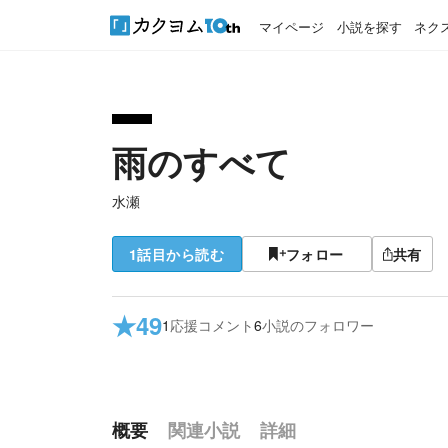
マイページ
小説を探す
ネク
雨のすべて
水瀬
1話目から読む
フォロー
共有
★
49
1
応援コメント
6
小説のフォロワー
概要
関連小説
詳細