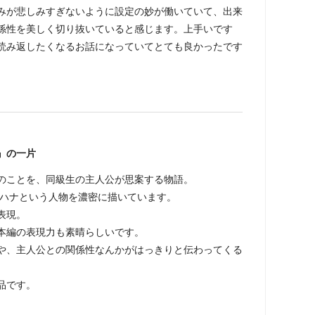
みが悲しみすぎないように設定の妙が働いていて、出来
係性を美しく切り抜いていると感じます。上手いです
読み返したくなるお話になっていてとても良かったです
』の一片
のことを、同級生の主人公が思案する物語。
門ハナという人物を濃密に描いています。
表現。
本編の表現力も素晴らしいです。
や、主人公との関係性なんかがはっきりと伝わってくる
品です。