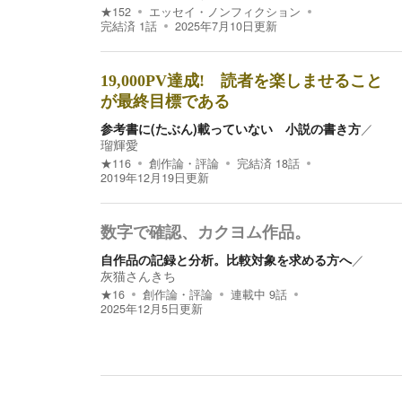
★
152
エッセイ・ノンフィクション
完結済
1
話
2025年7月10日
更新
19,000PV達成! 読者を楽しませること
が最終目標である
参考書に(たぶん)載っていない 小説の書き方
／
瑠輝愛
★
116
創作論・評論
完結済
18
話
2019年12月19日
更新
数字で確認、カクヨム作品。
自作品の記録と分析。比較対象を求める方へ
／
灰猫さんきち
★
16
創作論・評論
連載中
9
話
2025年12月5日
更新