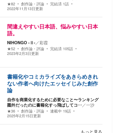
★
82
創作論・評論
完結済
1
話
2022年11月13日
更新
間違えやすい日本語、悩みやすい日本
語。
NIHONGO ‐Ⅱ‐
／
彩霞
★
52
創作論・評論
完結済
105
話
2023年2月3日
更新
書籍化やコミカライズをあきらめきれ
ない作者へ向けたエッセイじみた創作
論
自作を商業化するために必要なこと〜ランキング
圏外だったのに書籍化すっ飛ばしてコ…
／
一沙
★
36
創作論・評論
連載中
19
話
2025年2月15日
更新
もっと見る