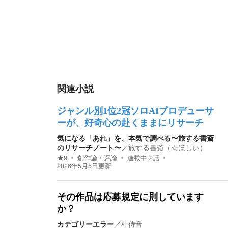
関連小説
ジャンル別1位2冠ソロAIプロデューサ
ーが、好奇心の赴くままにリサーチ
気になる「あれ」を、本気で調べる〜旅する書斎
のリサーチノート〜
／
旅する書斎（☆ほしい）
★
9
創作論・評論
連載中
2
話
2026年5月5日
更新
その作品は応募規定に則しています
か？
カテゴリーエラー
／
杜侍音