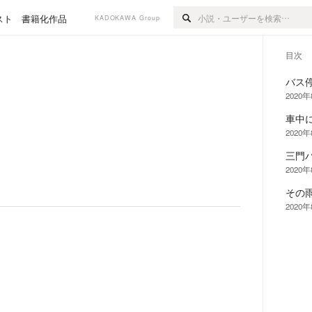
スト
書籍化作品
KADOKAWA Group
目次
バス
2020
車中
2020
三門
2020
その
2020