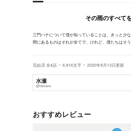
概要
その雨のすべて
三門ハナについて僕が知っていることは、きっと少な
間にあるものはそれが全てで、けれど、僕たちはそう
完結済
全
4
話
6,816
文字
2020年8月13日
更新
水瀬
@halcana
おすすめレビュー