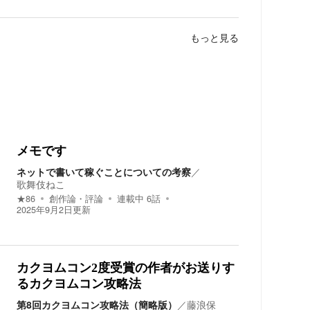
もっと見る
メモです
ネットで書いて稼ぐことについての考察
／
歌舞伎ねこ
★
86
創作論・評論
連載中
6
話
2025年9月2日
更新
カクヨムコン2度受賞の作者がお送りす
るカクヨムコン攻略法
第8回カクヨムコン攻略法（簡略版）
／
藤浪保