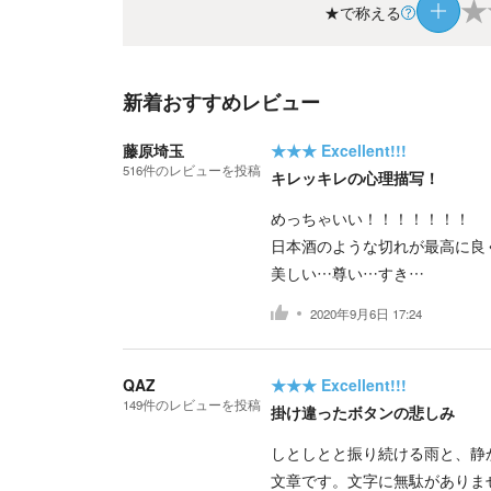
★
★で称える
新着おすすめレビュー
藤原埼玉
★★★
Excellent!!!
516
件の
レビューを投稿
キレッキレの心理描写！
めっちゃいい！！！！！！！
日本酒のような切れが最高に良
美しい…尊い…すき…
2020年9月6日 17:24
QAZ
★★★
Excellent!!!
149
件の
レビューを投稿
掛け違ったボタンの悲しみ
しとしとと振り続ける雨と、静
文章です。文字に無駄がありま