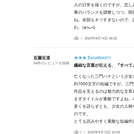
人の日常を描くのですが、悲し
事のバランスを調整しつつ、関
ね。余韻もキツすぎないので、
わ。(๑˃̵ᴗ˂̵)
2020年8月14日 08:32
近藤近道
★★★
Excellent!!!
54
件の
レビューを投稿
繊細な言葉が伝える、『すべて
亡くなった三門ハナという少女
約7000文字の短編ですが、三
作品を支えるのは魅力的な文章
まずタイトルが素敵ですよね。
多くを語らずとも、少女の人柄
のです。
とても読みやすく素敵な短編作
1
2020年8月13日 20:09