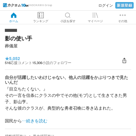
新規登録
ログイン
KADOKAWA Group
ホーム
ランキング
小説を探す
マイページ
その他
影の使い手
葬儀屋
★
5,052
516
応援コメント
15,306
小説のフォロワー
自分が活躍したいわけじゃない、他人の活躍をかぶりつきで見た
いんだ
『目立ちたくない。』
その一言を信条にクラスの中でその他(モブ)として生きてきた男
子、影山亨。
そんな彼のクラスが、典型的な勇者召喚に巻き込まれた。
国民から
…続きを読む