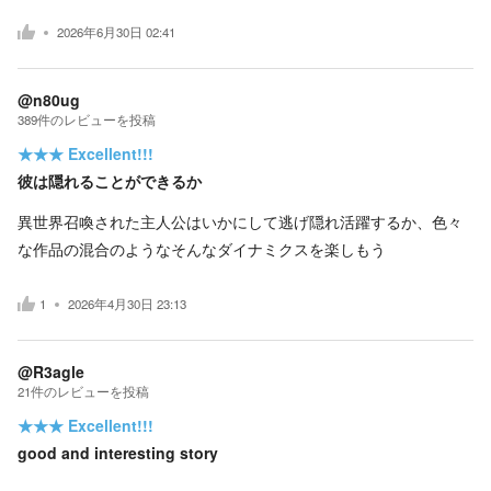
2026年6月30日 02:41
@n80ug
389
件の
レビューを投稿
★★★
Excellent!!!
彼は隠れることができるか
異世界召喚された主人公はいかにして逃げ隠れ活躍するか、色々
な作品の混合のようなそんなダイナミクスを楽しもう
1
2026年4月30日 23:13
@R3agle
21
件の
レビューを投稿
★★★
Excellent!!!
good and interesting story