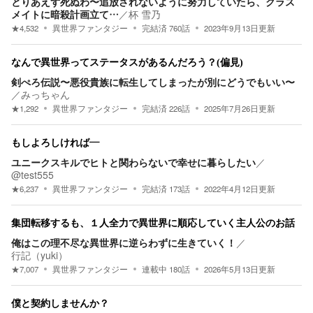
とりあえず死ぬわ〜追放されないように努力していたら、クラス
メイトに暗殺計画立て…
／
杯 雪乃
★
4,532
異世界ファンタジー
完結済
760
話
2023年9月13日
更新
なんで異世界ってステータスがあるんだろう？(偏見)
剣ぺろ伝説〜悪役貴族に転生してしまったが別にどうでもいい〜
／
みっちゃん
★
1,292
異世界ファンタジー
完結済
226
話
2025年7月26日
更新
もしよろしければ―
ユニークスキルでヒトと関わらないで幸せに暮らしたい
／
@test555
★
6,237
異世界ファンタジー
完結済
173
話
2022年4月12日
更新
集団転移するも、１人全力で異世界に順応していく主人公のお話
俺はこの理不尽な異世界に逆らわずに生きていく！
／
行記（yuki）
★
7,007
異世界ファンタジー
連載中
180
話
2026年5月13日
更新
僕と契約しませんか？