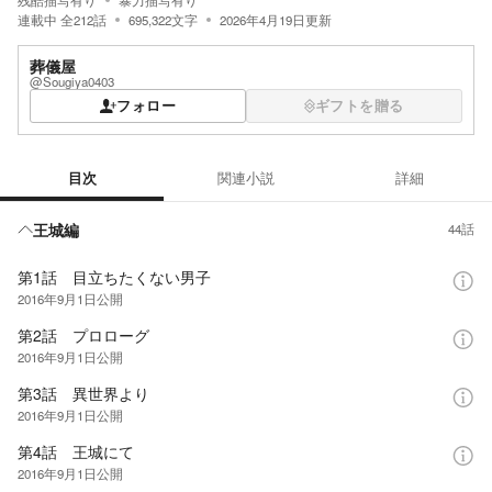
残酷描写有り
暴力描写有り
連載中
全
212
話
695,322
文字
2026年4月19日
更新
葬儀屋
@Sougiya0403
フォロー
ギフトを贈る
目次
関連小説
詳細
目次
王城編
44話
第1話 目立ちたくない男子
2016年9月1日
公開
第2話 プロローグ
2016年9月1日
公開
第3話 異世界より
2016年9月1日
公開
第4話 王城にて
2016年9月1日
公開