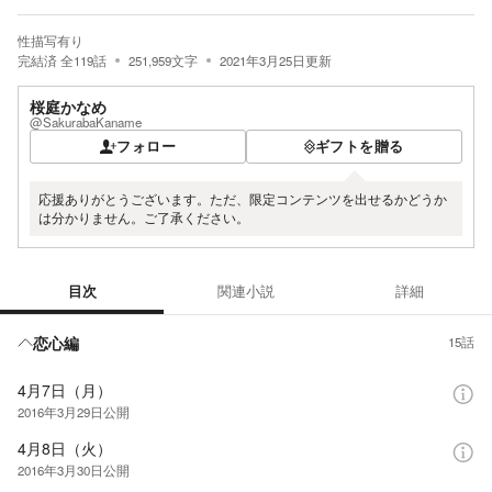
性描写有り
完結済
全
119
話
251,959
文字
2021年3月25日
更新
桜庭かなめ
@SakurabaKaname
フォロー
ギフトを贈る
応援ありがとうございます。ただ、限定コンテンツを出せるかどうか
は分かりません。ご了承ください。
目次
関連小説
詳細
目次
恋心編
15話
4月7日（月）
2016年3月29日
公開
4月8日（火）
2016年3月30日
公開