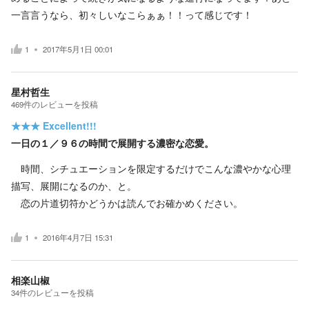
一言言うなら、初々しいなこらぁぁ！！って感じです！
1
2017年5月1日 00:01
星村哲生
469
件の
レビューを投稿
★★★
Excellent!!!
一日の１／９６の時間で展開する濃密な恋愛。
時間、シチュエーションを限定するだけでこんな濃やかな心理
描写、展開になるのか、と。
恋の片道切符かどうかは読んでお確かめください。
1
2016年4月7日 15:31
相楽山椒
34
件の
レビューを投稿