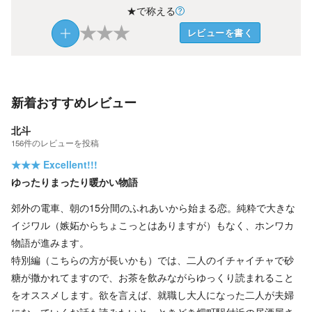
★で称える
★
★
★
レビューを書く
新着おすすめレビュー
北斗
156
件の
レビューを投稿
★★★
Excellent!!!
ゆったりまったり暖かい物語
郊外の電車、朝の15分間のふれあいから始まる恋。純粋で大きな
イジワル（嫉妬からちょこっとはありますが）もなく、ホンワカ
物語が進みます。
特別編（こちらの方が長いかも）では、二人のイチャイチャで砂
糖が撒かれてますので、お茶を飲みながらゆっくり読まれること
をオススメします。欲を言えば、就職し大人になった二人が夫婦
になっていくお話も読みたいと、ときどき畑町駅付近の居酒屋さ