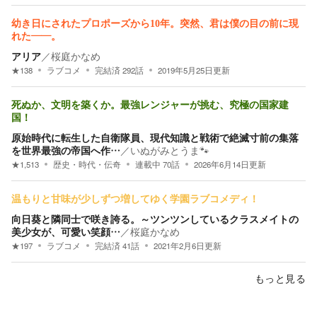
幼き日にされたプロポーズから10年。突然、君は僕の目の前に現
れた――。
アリア
／
桜庭かなめ
★
138
ラブコメ
完結済
292
話
2019年5月25日
更新
死ぬか、文明を築くか。最強レンジャーが挑む、究極の国家建
国！
原始時代に転生した自衛隊員、現代知識と戦術で絶滅寸前の集落
を世界最強の帝国へ作…
／
いぬがみとうま🐾
★
1,513
歴史・時代・伝奇
連載中
70
話
2026年6月14日
更新
温もりと甘味が少しずつ増してゆく学園ラブコメディ！
向日葵と隣同士で咲き誇る。～ツンツンしているクラスメイトの
美少女が、可愛い笑顔…
／
桜庭かなめ
★
197
ラブコメ
完結済
41
話
2021年2月6日
更新
もっと見る