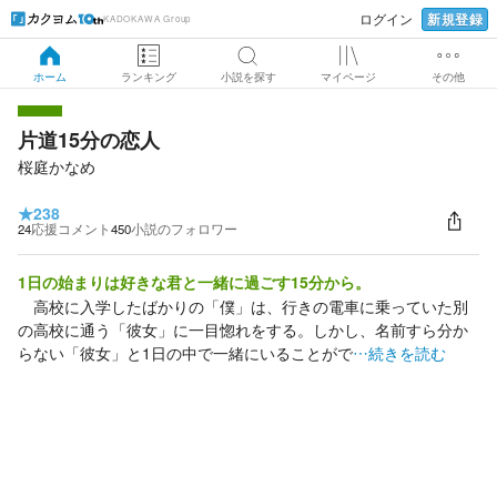
新規登録
ログイン
KADOKAWA Group
ホーム
ランキング
小説を探す
マイページ
その他
片道15分の恋人
桜庭かなめ
★
238
24
応援コメント
450
小説のフォロワー
1日の始まりは好きな君と一緒に過ごす15分から。
高校に入学したばかりの「僕」は、行きの電車に乗っていた別
の高校に通う「彼女」に一目惚れをする。しかし、名前すら分か
らない「彼女」と1日の中で一緒にいることがで
…続きを読む