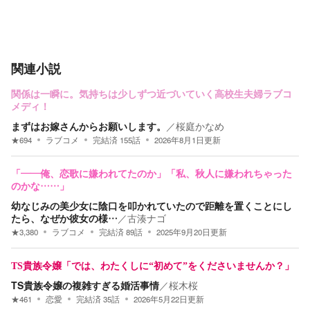
関連小説
関係は一瞬に。気持ちは少しずつ近づいていく高校生夫婦ラブコ
メディ！
まずはお嫁さんからお願いします。
／
桜庭かなめ
★
694
ラブコメ
完結済
155
話
2026年8月1日
更新
「――俺、恋歌に嫌われてたのか」「私、秋人に嫌われちゃった
のかな……」
幼なじみの美少女に陰口を叩かれていたので距離を置くことにし
たら、なぜか彼女の様…
／
古湊ナゴ
★
3,380
ラブコメ
完結済
89
話
2025年9月20日
更新
TS貴族令嬢「では、わたくしに“初めて”をくださいませんか？」
TS貴族令嬢の複雑すぎる婚活事情
／
桜木桜
★
461
恋愛
完結済
35
話
2026年5月22日
更新