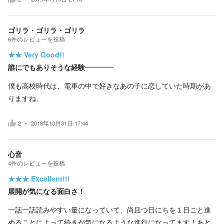
ゴリラ・ゴリラ・ゴリラ
6
件の
レビューを投稿
★★
Very Good!!
誰にでもありそうな経験————
僕も高校時代は、電車の中で好きなあの子に恋していた時期があ
りますね。
2
2018年10月31日 17:44
心音
4
件の
レビューを投稿
★★★
Excellent!!!
展開が気になる面白さ！
一話一話読みやすい量になっていて、尚且つ日にちを１日ごと進
めることによって続きが気になるような進行になってます！あと