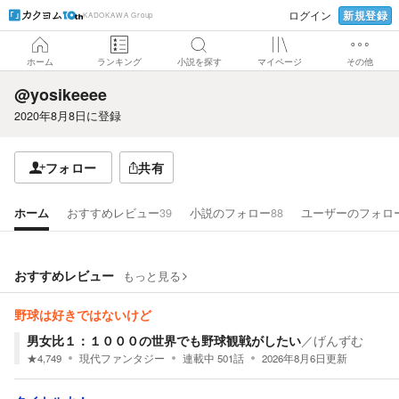
新規登録
ログイン
KADOKAWA Group
ホーム
ランキング
小説を探す
マイページ
その他
@yosikeeee
2020年8月8日
に登録
フォロー
共有
ホーム
おすすめレビュー
39
小説のフォロー
88
ユーザーのフォロ
おすすめレビュー
もっと見る
野球は好きではないけど
男女比１：１０００の世界でも野球観戦がしたい
／
げんずむ
★
4,749
現代ファンタジー
連載中
501
話
2026年8月6日
更新