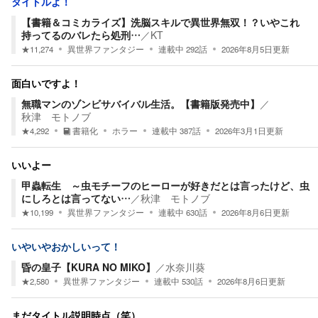
タイトルよ！
【書籍＆コミカライズ】洗脳スキルで異世界無双！？いやこれ
持ってるのバレたら処刑…
／
KT
★
11,274
異世界ファンタジー
連載中
292
話
2026年8月5日
更新
面白いですよ！
無職マンのゾンビサバイバル生活。【書籍版発売中】
／
秋津 モトノブ
★
4,292
書籍化
ホラー
連載中
387
話
2026年3月1日
更新
いいよー
甲蟲転生 ～虫モチーフのヒーローが好きだとは言ったけど、虫
にしろとは言ってない…
／
秋津 モトノブ
★
10,199
異世界ファンタジー
連載中
630
話
2026年8月6日
更新
いやいやおかしいって！
昏の皇子【KURA NO MIKO】
／
水奈川葵
★
2,580
異世界ファンタジー
連載中
530
話
2026年8月6日
更新
まだタイトル説明時点（笑）