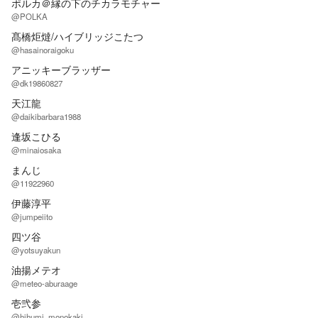
ポルカ＠縁の下のチカラモチャー
@POLKA
髙橋炬燵/ハイブリッジこたつ
@hasainoraigoku
アニッキーブラッザー
@dk19860827
天江龍
@daikibarbara1988
逢坂こひる
@minaiosaka
まんじ
@11922960
伊藤淳平
@jumpeiito
四ツ谷
@yotsuyakun
油揚メテオ
@meteo-aburaage
壱弐参
@hihumi_monokaki