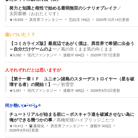
努力と知識と根性で始める最弱無双のシナリオブレイク
／
太田栗栖（おおたくりす）
★
18,839
異世界ファンタジー
完結済
194
話
2024年12月14日
更新
追いついた！？
【コミカライズ版】最底辺であがく僕は、異世界で希望に出会う
～自分だけゲームのよ…
／
風の吹くまま気の向くまま
★
5,092
現代ファンタジー
連載中
694
話
2025年7月7日
更新
人それぞれだとは思いますが
【第十一章ＩＦ ユニオン諸島のスターデストロイヤー（星を破
壊する者）の開始！】…
／
初雪空
★
3,281
現代ファンタジー
連載中
485
話
2026年8月2日
更新
何か熱い(๑•̀ㅂ•́)و✧
チュートリアルが始まる前に～ボスキャラ達を破滅させない為に
俺ができる幾つかの事
／
髙橋炬燵/ハイブリッジこたつ
★
19,412
書籍化
異世界ファンタジー
連載中
502
話
2026年8月6日
更新