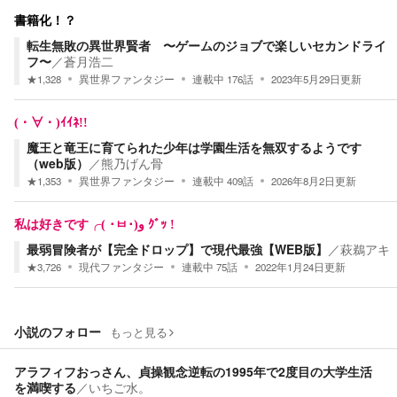
書籍化！？
転生無敗の異世界賢者 〜ゲームのジョブで楽しいセカンドライ
フ〜
／
蒼月浩二
★
1,328
異世界ファンタジー
連載中
176
話
2023年5月29日
更新
(・∀・)ｲｲﾈ!!
魔王と竜王に育てられた少年は学園生活を無双するようです
（web版）
／
熊乃げん骨
★
1,353
異世界ファンタジー
連載中
409
話
2026年8月2日
更新
私は好きです╭( ･ㅂ･)و ｸﾞｯ !
最弱冒険者が【完全ドロップ】で現代最強【WEB版】
／
萩鵜アキ
★
3,726
現代ファンタジー
連載中
75
話
2022年1月24日
更新
小説のフォロー
もっと見る
アラフィフおっさん、貞操観念逆転の1995年で2度目の大学生活
を満喫する
／
いちご水。