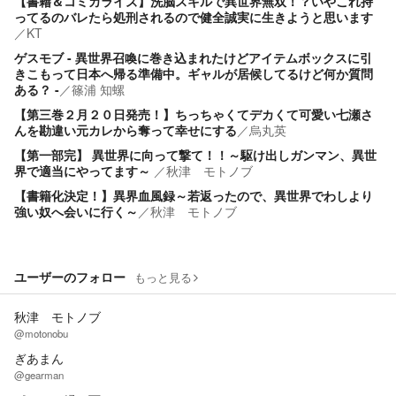
【書籍＆コミカライズ】洗脳スキルで異世界無双！？いやこれ持
ってるのバレたら処刑されるので健全誠実に生きようと思います
／
KT
ゲスモブ - 異世界召喚に巻き込まれたけどアイテムボックスに引
きこもって日本へ帰る準備中。ギャルが居候してるけど何か質問
ある？ -
／
篠浦 知螺
【第三巻２月２０日発売！】ちっちゃくてデカくて可愛い七瀬さ
んを勘違い元カレから奪って幸せにする
／
烏丸英
【第一部完】 異世界に向って撃て！！～駆け出しガンマン、異世
界で適当にやってます～
／
秋津 モトノブ
【書籍化決定！】異界血風録～若返ったので、異世界でわしより
強い奴へ会いに行く～
／
秋津 モトノブ
ユーザーのフォロー
もっと見る
秋津 モトノブ
@motonobu
ぎあまん
@gearman