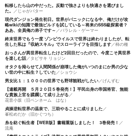
転移したら山の中だった。反動で強さよりも快適さを選びまし
た。
／
じゃがバター
現代ダンジョン発生初日。世界がパニックになる中、俺だけが攻
略wikiの知識で最強ビルドを試している～将来のSSS級探索者？
ああ、全員俺の弟子です～
／
パラレル・ゲーマー
終末世界でもう一度 ゾンビウイルスで世界は終わりましたが、転
生した私は『収納スキル』でスローライフを目指します
／
柿の種
おっさんが異世界転生したけど2回目だったので、今度こそ異世界
を楽しむ話
／
タビサキ リョジン
オタクを拗らせて人間関係が崩壊した俺がいつのまにか男の少な
い世の中に転生？していた
／
ショウシ
男女比１：１０００の世界でも野球観戦がしたい
／
げんずむ
【連載再開 ５月２０日５巻発売！】平民出身の帝国将官、無能
な貴族上官を蹂躙して成り上がる
／
花音小坂（旧ペンネーム はな）
貞操逆転世界の温泉で、三助やることに成りました
／
峯松めだか（旧かぐつち）
糸を紡ぐ転生者【WEB版】書籍重版しました！ 3巻発売！
／
流庵