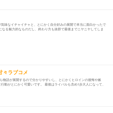
存気味なイチャイチャと、とにかく自分好みの展開で本当に面白かったで
気になる魅力的なものだし、終わり方も抜群で最後までニヤニヤしてしま
甘々ラブコメ
から物語が展開するので分かりやすいし、とにかくヒロインの後悔や嫉
行動がとにかく可愛いです。 最後はライバルも含め1歩大人になって、