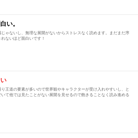
面白い。
感じゃないし、無理な展開がないからストレスなく読めます。まだまだ序
きれないほど面白いです！
しい
通り王道の要素が多いので世界観やキャラクターが受け入れやすいし、と
でいて他では見たことがない展開を見せるので飽きることなく読み進める