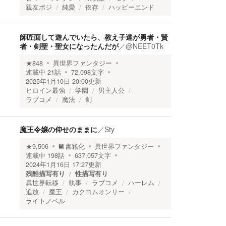
親友ポジ
純愛
依存
ハッピーエンド
師匠面して遊んでいたら、教え子達が勇者・賢
者・剣聖・聖女になったんだが
／
@NEET0Tk
★
848
異世界ファンタジー
連載中
21
話
72,098
文字
2025年1月10日 20:00
更新
ヒロイン最強
学園
男主人公
ラブコメ
魔法
剣
魔王令嬢の仰せのままに
／
Sty
★
9,506
書籍化
異世界ファンタジー
連載中
198
話
637,057
文字
2024年1月16日 17:27
更新
残酷描写有り
性描写有り
異世界転移
執事
ラブコメ
ハーレム
追放
魔王
カクヨムオンリー
ライトノベル