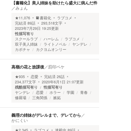
【書籍化】美人姉妹を助けたら盛大に病んだ件
／
みょん
★
11,076
書籍化
ラブコメ
完結済
89
話
293,518
文字
2023年7月29日 19:25
更新
性描写有り
スクールラブ
ハーレム
ラブコメ
双子美人姉妹
ライトノベル
ヤンデレ
カボチャ
カクヨムオンリー
高嶺の花と放課後
／
罰印ペケ
★
935
恋愛
完結済
26
話
234,377
文字
2020年6月1日 21:07
更新
残酷描写有り
性描写有り
ヤンデレ
恋愛
ホラー
学園
青春
修羅場
三角関係
嫉妬
義理の姉妹がデレルまで、デレてから
／
かにくい
★
2,345
ラブコメ
連載中
89
話