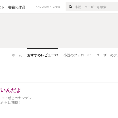
スト
書籍化作品
KADOKAWA Group
ホーム
おすすめレビュー
97
小説のフォロー
87
ユーザーのフ
良いんだよ
よって感じのヤンデレ
れからに期待！