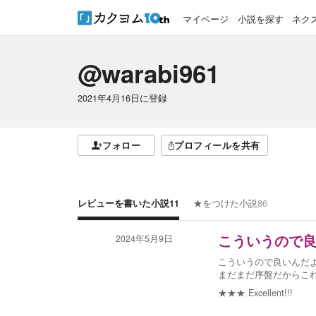
マイページ
小説を探す
ネク
@warabi961
2021年4月16日
に登録
フォロー
プロフィールを共有
レビューを書いた小説
11
★をつけた小説
86
2024年5月9日
こういうので
こういうので良いんだ
まだまだ序盤だからこ
★★★
Excellent!!!