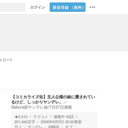
ログイン
新規登録
（無料）
ォロー
9
【コミカライズ化】主人公様の妹に愛されてい
るけど、しっかりヤンデレ。
／
Sakura@ヤンデレ妹/7月27日連載
★
2,410
ラブコメ
連載中
63
話
201,642
文字
2026年8月5日 20:00
更新
甘々
ヤンデレ
幼馴染
モブ