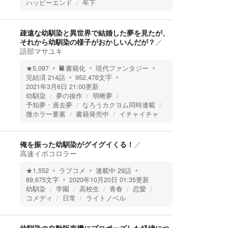
ハッピーエンド
年下
疎遠な幼馴染と異世界で結婚した夢を見たが、
それから幼馴染の様子がおかしいんだが？
／
語部マサユキ
★
5,097
書籍化
現代ファンタジー
完結済
214
話
952,476
文字
2021年3月6日 21:00
更新
幼馴染
夢の操作
明晰夢
予知夢・過去夢
なろうカクヨム同時連載
微ホラー要素
書籍発売中
イチャイチャ
俺を振った幼馴染がグイグイくる！
／
高速イボコロラー
★
1,552
ラブコメ
連載中
29
話
89,675
文字
2020年10月20日 01:35
更新
幼馴染
学園
高校生
青春
恋愛
コメディ
日常
ライトノベル