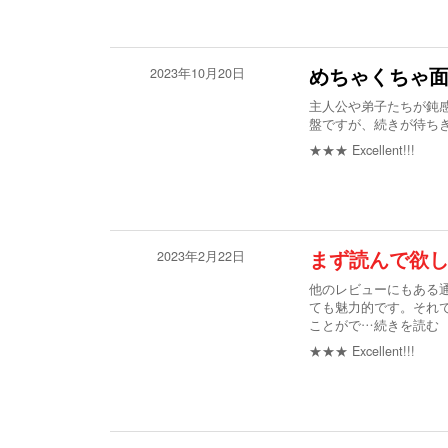
2023年10月20日
めちゃくちゃ
主人公や弟子たちが鈍
盤ですが、続きが待ち
★★★
Excellent!!!
2023年2月22日
まず読んで欲
他のレビューにもある
ても魅力的です。それ
ことがで
…続きを読む
★★★
Excellent!!!