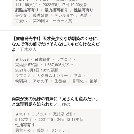
141,168
文字
2022年8月17日 10:00
更新
残酷描写有り
暴力描写有り
性描写有り
美少女
義理姉妹
デレルまで
恋愛
可愛い
第29回スニーカー大賞
【書籍発売中!】天才美少女な幼馴染のくせに、
なんで俺の前でだけそんなにスキだらけなんだ
よ
／
五木友人
★
1,038
書籍化
ラブコメ
完結済
579
話
1,667,806
文字
2021年6月1日 18:15
更新
ラブコメ
カクヨムオンリー
学園
幼馴染
アホの子
生徒会
書籍化
後輩
両親が実の兄妹の義妹に「兄さんを産みたい」
と無理難題を迫られた
／
しゆの
★
131
ラブコメ
完結済
2
話
5,157
文字
2021年5月24日 12:13
更新
性描写有り
男主人公
義妹
ヤンデレ