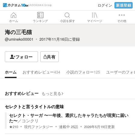
新規登録
ログイン
KADOKAWA Group
ホーム
ランキング
小説を探す
マイページ
その他
海の三毛猫
@umineko00001
2017年11月16日
に登録
フォロー
共有
ホーム
おすすめレビュー
434
小説のフォロー
125
ユーザーのフォ
おすすめレビュー
もっと見る
セレクトと言うタイトルの意味
セレクト・サーガ 〜一年後、選択したキャラたちが現実に届い
た〜
／
コンクリ
★
210
現代ファンタジー
連載中
25
話
2026年5月19日
更新