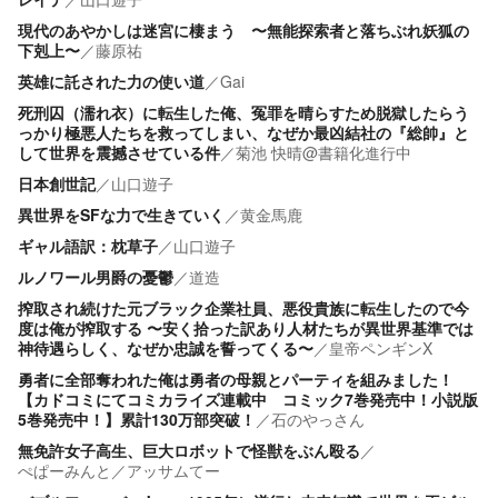
現代のあやかしは迷宮に棲まう 〜無能探索者と落ちぶれ妖狐の
下剋上〜
／
藤原祐
英雄に託された力の使い道
／
Gai
死刑囚（濡れ衣）に転生した俺、冤罪を晴らすため脱獄したらう
っかり極悪人たちを救ってしまい、なぜか最凶結社の『総帥』と
して世界を震撼させている件
／
菊池 快晴@書籍化進行中
日本創世記
／
山口遊子
異世界をSFな力で生きていく
／
黄金馬鹿
ギャル語訳：枕草子
／
山口遊子
ルノワール男爵の憂鬱
／
道造
搾取され続けた元ブラック企業社員、悪役貴族に転生したので今
度は俺が搾取する 〜安く拾った訳あり人材たちが異世界基準では
神待遇らしく、なぜか忠誠を誓ってくる〜
／
皇帝ペンギンX
勇者に全部奪われた俺は勇者の母親とパーティを組みました！
【カドコミにてコミカライズ連載中 コミック7巻発売中！小説版
5巻発売中！】累計130万部突破！
／
石のやっさん
無免許女子高生、巨大ロボットで怪獣をぶん殴る
／
ぺぱーみんと／アッサムてー