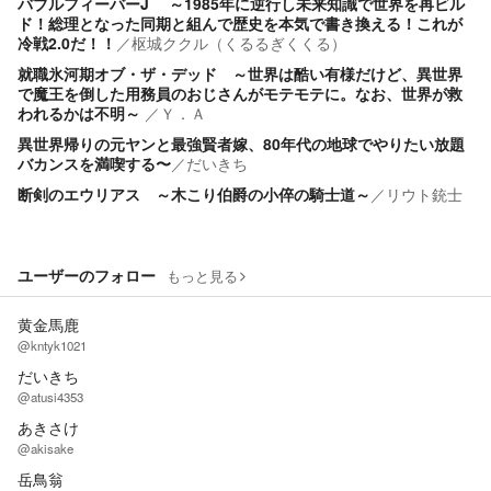
バブルフィーバーJ ～1985年に逆行し未来知識で世界を再ビル
ド！総理となった同期と組んで歴史を本気で書き換える！これが
冷戦2.0だ！！
／
枢城ククル（くるるぎくくる）
就職氷河期オブ・ザ・デッド ～世界は酷い有様だけど、異世界
で魔王を倒した用務員のおじさんがモテモテに。なお、世界が救
われるかは不明～
／
Ｙ．Ａ
異世界帰りの元ヤンと最強賢者嫁、80年代の地球でやりたい放題
バカンスを満喫する〜
／
だいきち
断剣のエウリアス ～木こり伯爵の小倅の騎士道～
／
リウト銃士
ユーザーのフォロー
もっと見る
黄金馬鹿
@kntyk1021
だいきち
@atusi4353
あきさけ
@akisake
岳鳥翁