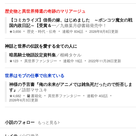
歴史物と異世界帰還の奇跡のマリアージュ
【コミカライズ】信長の嫁、はじめました ～ポンコツ魔女の戦
国内政日記～【受賞＆…
／
九條葉月@書籍発売中！
★
3,656
歴史・時代・伝奇
連載中
834
話
2026年8月8日
更新
神話と世界の伝説を愛する全ての人に
暗黒騎士物語設定資料集
／
根崎タケル
★
123
異世界ファンタジー
連載中
19
話
2022年11月28日
更新
世界はモブの仕事で出来ている
神様の予言書『俺の未来がアニメでは雑魚死だったので拒否しま
す』
／
語部マサユキ
★
4,682
書籍化
異世界ファンタジー
連載中
402
話
2026年6月3日
更新
小説のフォロー
もっと見る
レイテ
／
山口遊子