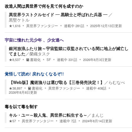
改造人間は異世界で何を見て何を成すのか
異世界ラストクルセイド ― 黒騎士と呼ばれた兵器 ―
／
黒堅ケトル
★
1,616
異世界ファンタジー
連載中
281
話
2025年12月13日
更新
宇宙に憧れた元少年 、少女達へ
銀河放浪ふたり旅～宇宙監獄に収監されている間に地上が滅亡し
てました
／
榮織タスク
★
8,537
書籍化
SF
連載中
331
話
2026年8月3日
更新
覚悟して読め! 戻れなくなるぞ!!
【Web版】魔術漁りは選び取る【三巻発売決定！】
／
らむなべ
★
38,897
書籍化
異世界ファンタジー
連載中
408
話
2026年8月8日
更新
毒を以て毒を制す
キル・ユー～殺人鬼、異世界に転生する～
／
まんじ
★
57
異世界ファンタジー
連載中
7
話
2024年8月14日
更新