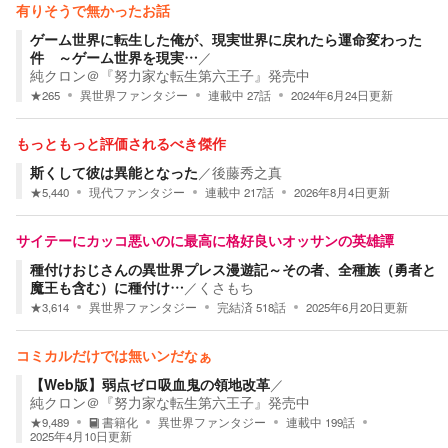
有りそうで無かったお話
ゲーム世界に転生した俺が、現実世界に戻れたら運命変わった
件 ～ゲーム世界を現実…
／
純クロン＠『努力家な転生第六王子』発売中
★
265
異世界ファンタジー
連載中
27
話
2024年6月24日
更新
もっともっと評価されるべき傑作
斯くして彼は異能となった
／
後藤秀之真
★
5,440
現代ファンタジー
連載中
217
話
2026年8月4日
更新
サイテーにカッコ悪いのに最高に格好良いオッサンの英雄譚
種付けおじさんの異世界プレス漫遊記～その者、全種族（勇者と
魔王も含む）に種付け…
／
くさもち
★
3,614
異世界ファンタジー
完結済
518
話
2025年6月20日
更新
コミカルだけでは無いンだなぁ
【Web版】弱点ゼロ吸血鬼の領地改革
／
純クロン＠『努力家な転生第六王子』発売中
★
9,489
書籍化
異世界ファンタジー
連載中
199
話
2025年4月10日
更新