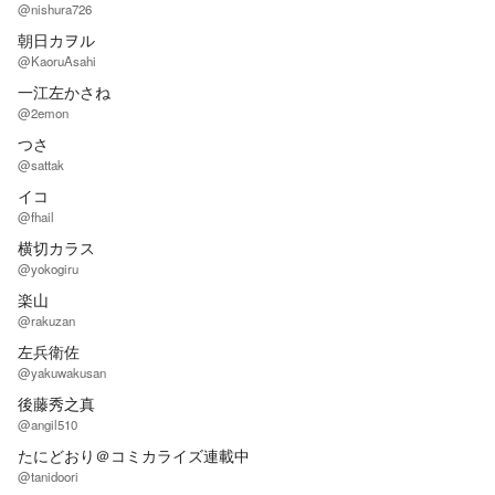
@nishura726
朝日カヲル
@KaoruAsahi
一江左かさね
@2emon
つさ
@sattak
イコ
@fhail
横切カラス
@yokogiru
楽山
@rakuzan
左兵衛佐
@yakuwakusan
後藤秀之真
@angil510
たにどおり＠コミカライズ連載中
@tanidoori