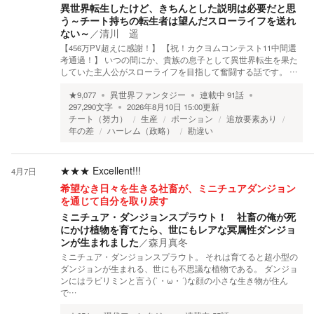
異世界転生したけど、きちんとした説明は必要だと思
う～チート持ちの転生者は望んだスローライフを送れ
ない～
／
清川 遥
【456万PV超えに感謝！】 【祝！カクヨムコンテスト11中間選
考通過！】 いつの間にか、貴族の息子として異世界転生を果た
していた主人公がスローライフを目指して奮闘する話です。 …
★
9,077
異世界ファンタジー
連載中
91
話
297,290
文字
2026年8月10日 15:00
更新
チート（努力）
生産
ポーション
追放要素あり
年の差
ハーレム（政略）
勘違い
★★★
Excellent!!!
4月7日
希望なき日々を生きる社畜が、ミニチュアダンジョン
を通じて自分を取り戻す
ミニチュア・ダンジョンスプラウト！ 社畜の俺が死
にかけ植物を育てたら、世にもレアな冥属性ダンジョ
ンが生まれました
／
森月真冬
ミニチュア・ダンジョンスプラウト。 それは育てると超小型の
ダンジョンが生まれる、世にも不思議な植物である。 ダンジョ
ンにはラビリミンと言う(`・ω・´)な顔の小さな生き物が住ん
で…