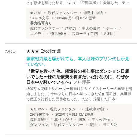
さず修練を続けた結果、ついに『空間掌握』に覚醒した。テ…
★
7,091
現代ファンタジー
連載中
73
話
130,876
文字
2026年8月10日 07:28
更新
暴力描写有り
現代ファンタジー
超能力
主人公最強
チート
コメディ
俺TUEEE
スローライフ(?)
AI利用
★★★
Excellent!!!
7月5日
国家戦力級と騒がれても、本人は妹のプリン代しか見
ていない。
『世界を救った俺、帰還後の初仕事はダンジョン日雇
いでした〜妹の治療費を稼ぎたいだけなのに、なぜか
日本中が騒いでいる〜』
／
料理長
(500万pv突破！サポーター様向けにサイドストーリーの執筆を開
始しました。) 十年ぶりに日本へ帰ってきた佐伯蓮司は、異世界
で魔王を討伐した元勇者だった。 だが、帰還した日本…
★
13,055
現代ファンタジー
連載中
69
話
297,946
文字
2026年8月8日 12:12
更新
異世界帰り
成り上がり
胸糞
主人公最強
ダンジョン
現代ファンタジー
魔法
男主人公