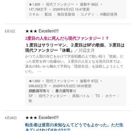
★
1,629
現代ファンタジー
連載中
66
話
147,768
文字
2026年6月2日 15:47
更新
スキル
配信
無自覚最強
コメディ
AI翻訳使用
★★★
Excellent!!!
5月3日
2度目の人生に死んだら現代ファンタジー！？
１度目はサラリーマン、２度目はSFの歌姫、３度目は
現代ファンタジー「休載」
／
川辺文月
かつて人類の存亡をかけて宇宙戦艦の上で歌い戦う「歌姫」だ
った前世を持つ佐藤ゆい。３度目の人生となる現代日本では、
過去の戦いから離れて平和な「隠居生活」を謳歌しようとして
いた。 …
★
1,683
現代ファンタジー
連載中
87
話
298,632
文字
2026年5月22日 09:00
更新
残酷描写有り
暴力描写有り
SF
現代ファンタジー
異能バトル
TS
ホラー
歌
★★★
Excellent!!!
4月26日
転生者は迷宮の未知なんてどうでもよかった。ただ生
きていければそれだけで