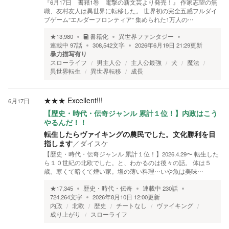
『6月17日 書籍1巻 電撃の新文芸より発売！』 作家志望の無
職、友村友人は異世界に転移した。 世界初の完全五感フルダイ
ブゲーム”エルダーフロンティア” 集められた1万人の…
★
13,980
書籍化
異世界ファンタジー
連載中
97
話
308,542
文字
2026年6月19日 21:29
更新
暴力描写有り
スローライフ
男主人公
主人公最強
犬
魔法
異世界転生
異世界転移
成長
★★★
Excellent!!!
6月17日
【歴史・時代・伝奇ジャンル 累計１位！】内政はこう
やるんだ！！
転生したらヴァイキングの農民でした。文化勝利を目
指します
／
ダイスケ
【歴史・時代・伝奇ジャンル 累計１位！】2026.4.29〜 転生した
ら１０世紀の北欧でした。と、わかるのは後々の話。 体は５
歳。寒くて暗くて煙い家。塩の薄い料理…いや魚は美味…
★
17,345
歴史・時代・伝奇
連載中
230
話
724,264
文字
2026年8月10日 12:00
更新
内政
北欧
歴史
チートなし
ヴァイキング
成り上がり
スローライフ