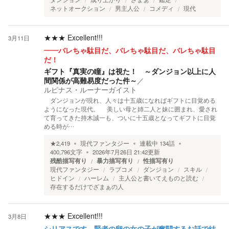
ネットオークション
男主人公
コメディ
現代
★★★
Excellent!!!
3月11日
――バレちゃ駄目だ、バレちゃ駄目だ、バレちゃ駄目
だ！
ギフト『真実の瞳』は視た！ ～ダンジョン以上に人
間関係が高難易度だった件～
／
ルピナス・ルーナーガイスト
ダンジョンが現れ、人々は十五歳になればギフトに目覚める
ようになった現代。 美しい母と姉二人と妹に囲まれ、愛され
て育ってきた持木誠一も、ついに十五歳となってギフトに目覚
める時が…
★
2,419
現代ファンタジー
連載中
134
話
400,796
文字
2026年7月26日 21:42
更新
残酷描写有り
暴力描写有り
性描写有り
現代ファンタジー
ラブコメ
ダンジョン
スキル
ヒドイン
ハーレム
主人公と書いてえものと読む
存在するだけでざまぁの人
★★★
Excellent!!!
3月8日