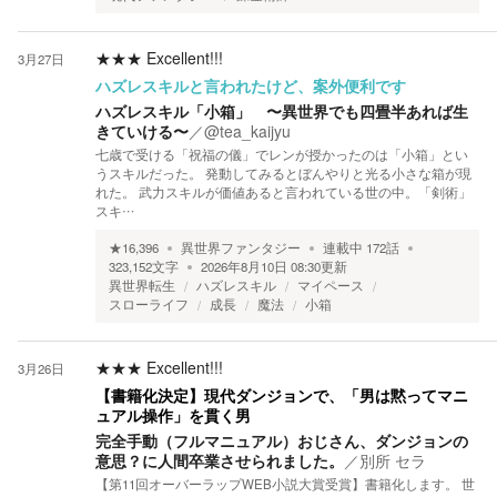
★★★
Excellent!!!
3月27日
ハズレスキルと言われたけど、案外便利です
ハズレスキル「小箱」 〜異世界でも四畳半あれば生
きていける〜
／
@tea_kaijyu
七歳で受ける「祝福の儀」でレンが授かったのは「小箱」とい
うスキルだった。 発動してみるとぼんやりと光る小さな箱が現
れた。 武力スキルが価値あると言われている世の中。「剣術」
スキ…
★
16,396
異世界ファンタジー
連載中
172
話
323,152
文字
2026年8月10日 08:30
更新
異世界転生
ハズレスキル
マイペース
スローライフ
成長
魔法
小箱
★★★
Excellent!!!
3月26日
【書籍化決定】現代ダンジョンで、「男は黙ってマニ
ュアル操作」を貫く男
完全手動（フルマニュアル）おじさん、ダンジョンの
意思？に人間卒業させられました。
／
別所 セラ
【第11回オーバーラップWEB小説大賞受賞】書籍化します。 世