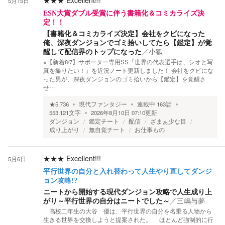
★★★
Excellent!!!
5月15日
ESN大賞ダブル受賞に伴う書籍化＆コミカライズ決
定！！
【書籍化＆コミカライズ決定】会社をクビになった
俺、深夜ダンジョンでゴミ拾いしてたら【鑑定】が覚
醒して配信界のトップになった
／
小狐
※【新着8/7】サポーター専用SS『世界の代表選手は、シオと写
真を撮りたい！』を近況ノート更新しました！ 会社をクビにな
った男が、深夜ダンジョンのゴミ拾いから【鑑定】を覚醒さ
せ…
★
5,736
現代ファンタジー
連載中
163
話
553,121
文字
2026年8月10日 07:10
更新
ダンジョン
鑑定チート
配信
ざまぁ少な目
成り上がり
無自覚チート
お仕事もの
★★★
Excellent!!!
5月6日
平行世界の自分と入れ替わって人生やり直してダンジ
ョン攻略!?
ニートから開始する現代ダンジョン攻略で人生成り上
がり～平行世界の自分はニートでした～
／
三嶋与夢
高校二年生の大谷 優は、平行世界の自分を名乗る人物から
生きる世界を交換しようと提案された。 ほとんど強制的に行