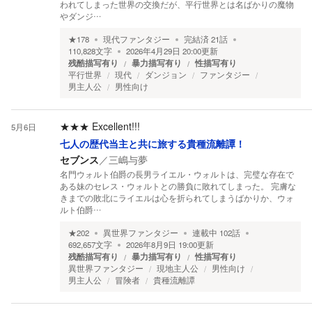
われてしまった世界の交換だが、平行世界とは名ばかりの魔物
やダンジ…
★
178
現代ファンタジー
完結済
21
話
110,828
文字
2026年4月29日 20:00
更新
残酷描写有り
暴力描写有り
性描写有り
平行世界
現代
ダンジョン
ファンタジー
男主人公
男性向け
★★★
Excellent!!!
5月6日
七人の歴代当主と共に旅する貴種流離譚！
セブンス
／
三嶋与夢
名門ウォルト伯爵の長男ライエル・ウォルトは、完璧な存在で
ある妹のセレス・ウォルトとの勝負に敗れてしまった。 完膚な
きまでの敗北にライエルは心を折られてしまうばかりか、ウォ
ルト伯爵…
★
202
異世界ファンタジー
連載中
102
話
692,657
文字
2026年8月9日 19:00
更新
残酷描写有り
暴力描写有り
性描写有り
異世界ファンタジー
現地主人公
男性向け
男主人公
冒険者
貴種流離譚