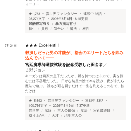
ォーリ…
★
1,763
異世界ファンタジー
連載中
36
話
95,274
文字
2026年8月8日 18:45
更新
残酷描写有り
暴力描写有り
転生
貴族
気合い
魔法
根性
★★★
Excellent!!!
7月24日
穀潰しだった男の才能が、都会のエリートたちを飲み
込んでいく――
宮廷魔導師選抜試験を記念受験した田舎者
／
古野ジョン
キーガンは農家の息子だったが、鋤を持つには非力で、実を摘
むには不器用だった。 日がな納屋の陰で本を読み、夜が来たら
魔法で遊ぶ。 誰もが畑を耕すだけで一生を終えるこの村で、彼
だけは…
★
15,693
異世界ファンタジー
連載中
33
話
100,766
文字
2026年8月9日 17:37
更新
異世界
試験
主人公最強
魔法
宮廷魔導師
成り上がり
天才
現地主人公