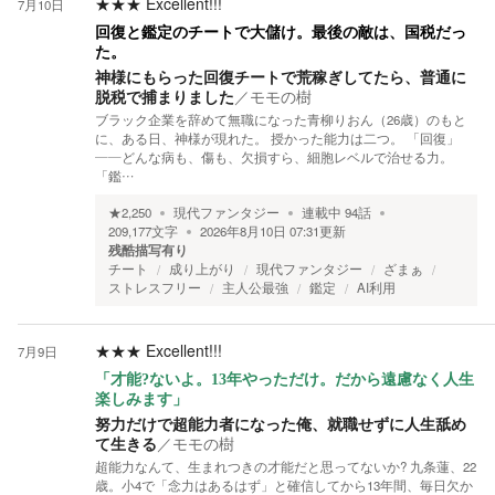
★★★
Excellent!!!
7月10日
回復と鑑定のチートで大儲け。最後の敵は、国税だっ
た。
神様にもらった回復チートで荒稼ぎしてたら、普通に
脱税で捕まりました
／
モモの樹
ブラック企業を辞めて無職になった青柳りおん（26歳）のもと
に、ある日、神様が現れた。 授かった能力は二つ。 「回復」
——どんな病も、傷も、欠損すら、細胞レベルで治せる力。
「鑑…
★
2,250
現代ファンタジー
連載中
94
話
209,177
文字
2026年8月10日 07:31
更新
残酷描写有り
チート
成り上がり
現代ファンタジー
ざまぁ
ストレスフリー
主人公最強
鑑定
AI利用
★★★
Excellent!!!
7月9日
「才能?ないよ。13年やっただけ。だから遠慮なく人生
楽しみます」
努力だけで超能力者になった俺、就職せずに人生舐め
て生きる
／
モモの樹
超能力なんて、生まれつきの才能だと思ってないか? 九条蓮、22
歳。小4で「念力はあるはず」と確信してから13年間、毎日欠か