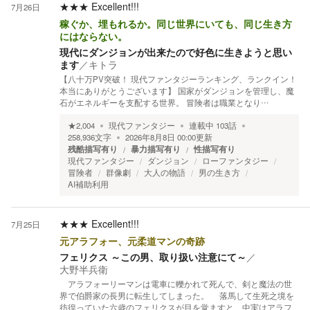
★★★
Excellent!!!
7月26日
稼ぐか、埋もれるか。同じ世界にいても、同じ生き方
にはならない。
現代にダンジョンが出来たので好色に生きようと思い
ます
／
キトラ
【八十万PV突破！ 現代ファンタジーランキング、ランクイン！
本当にありがとうございます】 国家がダンジョンを管理し、魔
石がエネルギーを支配する世界。 冒険者は職業となり…
★
2,004
現代ファンタジー
連載中
103
話
258,936
文字
2026年8月8日 00:00
更新
残酷描写有り
暴力描写有り
性描写有り
現代ファンタジー
ダンジョン
ローファンタジー
冒険者
群像劇
大人の物語
男の生き方
AI補助利用
★★★
Excellent!!!
7月25日
元アラフォー、元柔道マンの奇跡
フェリクス ～この男、取り扱い注意にて～
／
大野半兵衛
アラフォーリーマンは電車に轢かれて死んで、剣と魔法の世
界で伯爵家の長男に転生してしまった。 落馬して生死之境を
彷徨っていた六歳のフェリクスが目を覚ますと、中実はアラフ