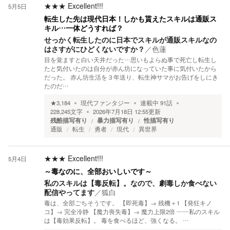
★★★
Excellent!!!
5月5日
転生した先は現代日本！しかも貰えたスキルは通販ス
キル…一体どうすれば？
せっかく転生したのに日本でスキルが通販スキルなの
はさすがにひどくないですか？
／
色蓮
目を覚ますと白い天井だった…思いもよらぬ事で死亡し転生し
たと気付いたのは自分が赤ん坊になっていた事に気付いたから
だった。 赤ん坊生活を３年送り、転生神サマがお告げをしにき
たのだ…
★
3,184
現代ファンタジー
連載中
91
話
228,245
文字
2026年7月18日 12:55
更新
残酷描写有り
暴力描写有り
性描写有り
通販
転生
勇者
現代
異世界
★★★
Excellent!!!
5月4日
～毒なのに、全部おいしいです～
私のスキルは【毒反転】。なので、劇毒しか食べない
配信やってます
／
狐白
毒は、全部ごちそうです。 【即死毒】→ 残機＋1 【発狂キノ
コ】→ 完全冷静 【魔力喪失毒】→ 魔力上限2倍 ——私のスキル
は【毒効果反転】。 毒を食べるほど、強くなる。 …