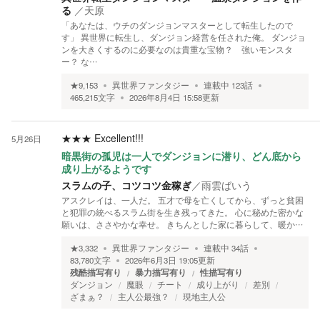
る
／
天原
「あなたは、ウチのダンジョンマスターとして転生したので
す」 異世界に転生し、ダンジョン経営を任された俺。 ダンジョ
ンを大きくするのに必要なのは貴重な宝物？ 強いモンスタ
ー？ な…
★
9,153
異世界ファンタジー
連載中
123
話
465,215
文字
2026年8月4日 15:58
更新
★★★
Excellent!!!
5月26日
暗黒街の孤児は一人でダンジョンに潜り、どん底から
成り上がるようです
スラムの子、コツコツ金稼ぎ
／
雨雲ばいう
アスクレイは、一人だ。 五才で母を亡くしてから、ずっと貧困
と犯罪の統べるスラム街を生き残ってきた。 心に秘めた密かな
願いは、ささやかな幸せ。 きちんとした家に暮らして、暖か…
★
3,332
異世界ファンタジー
連載中
34
話
83,780
文字
2026年6月3日 19:05
更新
残酷描写有り
暴力描写有り
性描写有り
ダンジョン
魔眼
チート
成り上がり
差別
ざまぁ？
主人公最強？
現地主人公