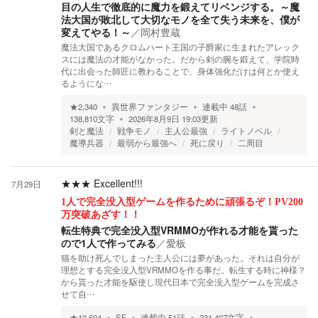
目の人生で徹底的に魔力を鍛えてリベンジする。～魔
法大国が敗北して大切なモノを全て失う未来を、僕が
変えてやる！～
／
岡村豊蔵
魔法大国であるクロムハート王国の子爵家に生まれたアレック
スには魔法の才能がなかった。だから剣の腕を鍛えて、学院時
代に出会った師匠に教わることで、身体強化だけは何とか使え
るようにな…
★
2,340
異世界ファンタジー
連載中
48
話
138,810
文字
2026年8月9日 19:03
更新
剣と魔法
戦争モノ
主人公最強
ライトノベル
魔導兵器
最弱から最強へ
死に戻り
二周目
★★★
Excellent!!!
7月29日
1人で完全没入型ゲームを作るために頑張るぞ！PV200
万突破あざす！！
転生特典で完全没入型VRMMOが作れる才能を貰った
ので1人で作ってみる
／
愛板
猫を助け死んでしまった主人公には夢があった。それは自分が
理想とする完全没入型VRMMOを作る事だ。転生する時に神様？
から貰った才能を駆使し現代日本で完全没入型ゲームを完成さ
せて自…
★
10,604
SF
連載中
51
話
231,407
文字