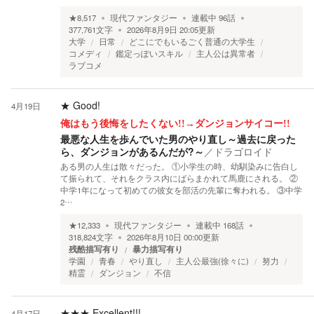
★
8,517
現代ファンタジー
連載中
96
話
377,761
文字
2026年8月9日 20:05
更新
大学
日常
どこにでもいるごく普通の大学生
コメディ
鑑定っぽいスキル
主人公は異常者
ラブコメ
★
Good!
4月19日
俺はもう後悔をしたくない!!→ダンジョンサイコー!!
最悪な人生を歩んでいた男のやり直し～過去に戻った
ら、ダンジョンがあるんだが?～
／
ドラゴロイド
ある男の人生は散々だった。 ①小学生の時、幼馴染みに告白し
て振られて、それをクラス内にばらまかれて馬鹿にされる。 ②
中学1年になって初めての彼女を部活の先輩に奪われる。 ③中学
2…
★
12,333
現代ファンタジー
連載中
168
話
318,824
文字
2026年8月10日 00:00
更新
残酷描写有り
暴力描写有り
学園
青春
やり直し
主人公最強(徐々に)
努力
精霊
ダンジョン
不信
★★★
Excellent!!!
4月17日