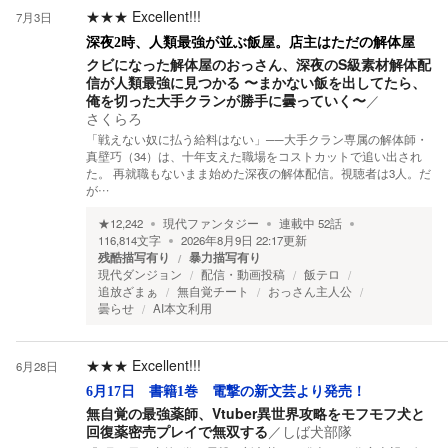
★★★
Excellent!!!
7月3日
深夜2時、人類最強が並ぶ飯屋。店主はただの解体屋
クビになった解体屋のおっさん、深夜のS級素材解体配
信が人類最強に見つかる 〜まかない飯を出してたら、
俺を切った大手クランが勝手に曇っていく〜
／
さくらろ
「戦えない奴に払う給料はない」──大手クラン専属の解体師・
真壁巧（34）は、十年支えた職場をコストカットで追い出され
た。 再就職もないまま始めた深夜の解体配信。視聴者は3人。だ
が…
★
12,242
現代ファンタジー
連載中
52
話
116,814
文字
2026年8月9日 22:17
更新
残酷描写有り
暴力描写有り
現代ダンジョン
配信・動画投稿
飯テロ
追放ざまぁ
無自覚チート
おっさん主人公
曇らせ
AI本文利用
★★★
Excellent!!!
6月28日
6月17日 書籍1巻 電撃の新文芸より発売！
無自覚の最強薬師、Vtuber異世界攻略をモフモフ犬と
回復薬密売プレイで無双する
／
しば犬部隊