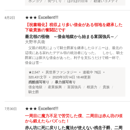
ポンコツ
街づくり
ほのぼの日常
勘違いコメディ
★★★
Excellent!!!
8月2日
【祝書籍化】税収より多い借金がある領地を継承した
下級貴族の奮闘記です
最北領の怪物 ～借金地獄から始まる富国強兵～
／
大野半兵衛
父親の戦死によって騎士爵家を継承したロドニーは、最北の
辺境にある寂れたデデル領の統治者になった。 しかし、騎士
爵家には膨大な借金があった。利子を支払うだけで精一杯で、
借金は雪…
★
2,547
異世界ファンタジー
連載中
78
話
320,431
文字
2023年3月14日 18:48
更新
残酷描写有り
暴力描写有り
借金地獄
産業振興
富国強兵
根源力
貴族
騎士爵
★★★
Excellent!!!
7月30日
一周目に魔力不足で苦労した僕、二周目は赤ん坊の頃
から鍛えたらバズった！
赤ん坊に死に戻りした魔法が使えない残念子爵、二周