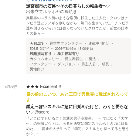
迷宮都市の石路〜その日暮らしの転生者〜
／
出来立てホヤホヤの鯛焼き
異世界のスラム街のような場所に転生した主人公、クロウはチ
ンピラ達とシノギを削りながら、毎日を生きていた。 チンピラ
達を倒せるぐらいには強くなっていたクロウだが、前世の日本
との暮ら…
★
18,279
異世界ファンタジー
連載中
151
話
506,512
文字
2026年8月9日 18:00
更新
残酷描写有り
暴力描写有り
カクヨムオンリー
異世界転生
魔法
ファンタジー
ダンジョン
男主人公
成長
男性向け
★★★
Excellent!!!
4月22日
目の前のこいつ、あと三日で異世界に飛ばされるって
よ
鑑定っぽいスキルに急に目覚めたけど、わりと要らな
い
／
@score
『どこにでもいるごく普通の男子高校生』……ではなく『大学
生』の桐城ゴウトは、ある朝唐突に鑑定スキルらしき力に目覚
めた。 「普通の大学生って『鑑定』スキルとか持ってると思う
か？」…