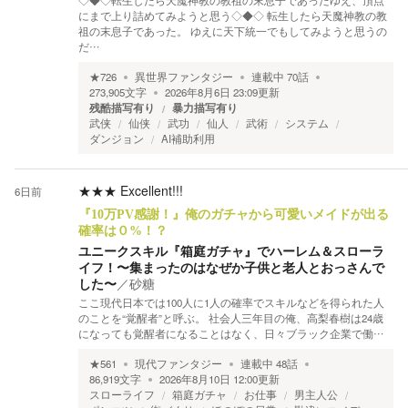
◇◆◇転生したら天魔神教の教祖の末息子であったゆえ、頂点
にまで上り詰めてみようと思う◇◆◇ 転生したら天魔神教の教
祖の末息子であった。 ゆえに天下統一でもしてみようと思うの
だ…
★
726
異世界ファンタジー
連載中
70
話
273,905
文字
2026年8月6日 23:09
更新
残酷描写有り
暴力描写有り
武侠
仙侠
武功
仙人
武術
システム
ダンジョン
AI補助利用
★★★
Excellent!!!
6日前
『10万PV感謝！』俺のガチャから可愛いメイドが出る
確率は０%！？
ユニークスキル『箱庭ガチャ』でハーレム＆スローラ
イフ！〜集まったのはなぜか子供と老人とおっさんで
した〜
／
砂糖
ここ現代日本では100人に1人の確率でスキルなどを得られた人
のことを“覚醒者”と呼ぶ。 社会人三年目の俺、高梨春樹は24歳
になっても覚醒者になることはなく、日々ブラック企業で働…
★
561
現代ファンタジー
連載中
48
話
86,919
文字
2026年8月10日 12:00
更新
スローライフ
箱庭ガチャ
お仕事
男主人公