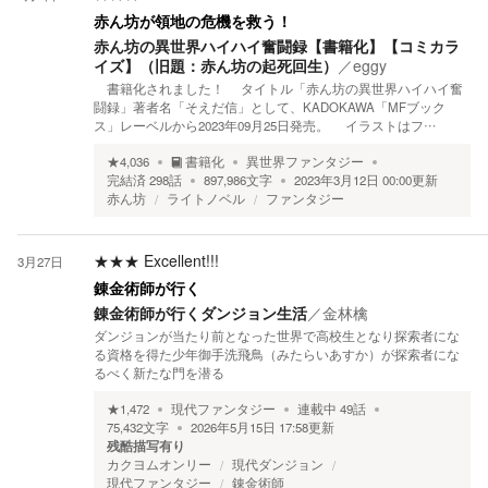
赤ん坊が領地の危機を救う！
赤ん坊の異世界ハイハイ奮闘録【書籍化】【コミカラ
イズ】（旧題：赤ん坊の起死回生）
／
eggy
書籍化されました！ タイトル「赤ん坊の異世界ハイハイ奮
闘録」著者名「そえだ信」として、KADOKAWA「MFブック
ス」レーベルから2023年09月25日発売。 イラストはフ…
★
4,036
書籍化
異世界ファンタジー
完結済
298
話
897,986
文字
2023年3月12日 00:00
更新
赤ん坊
ライトノベル
ファンタジー
★★★
Excellent!!!
3月27日
錬金術師が行く
錬金術師が行くダンジョン生活
／
金林檎
ダンジョンが当たり前となった世界で高校生となり探索者にな
る資格を得た少年御手洗飛鳥（みたらいあすか）が探索者にな
るべく新たな門を潜る
★
1,472
現代ファンタジー
連載中
49
話
75,432
文字
2026年5月15日 17:58
更新
残酷描写有り
カクヨムオンリー
現代ダンジョン
現代ファンタジー
錬金術師