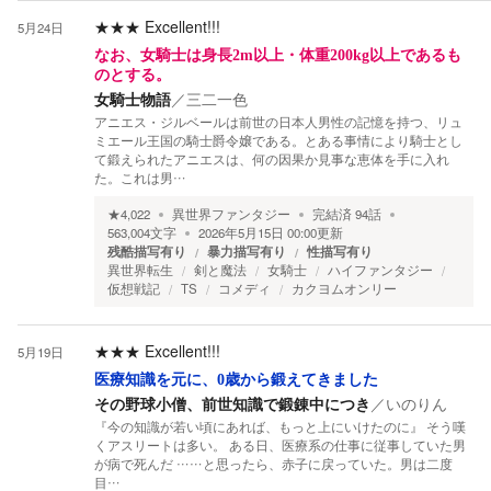
★★★
Excellent!!!
5月24日
なお、女騎士は身長2m以上・体重200kg以上であるも
のとする。
女騎士物語
／
三二一色
アニエス・ジルベールは前世の日本人男性の記憶を持つ、リュ
ミエール王国の騎士爵令嬢である。とある事情により騎士とし
て鍛えられたアニエスは、何の因果か見事な恵体を手に入れ
た。これは男…
★
4,022
異世界ファンタジー
完結済
94
話
563,004
文字
2026年5月15日 00:00
更新
残酷描写有り
暴力描写有り
性描写有り
異世界転生
剣と魔法
女騎士
ハイファンタジー
仮想戦記
TS
コメディ
カクヨムオンリー
★★★
Excellent!!!
5月19日
医療知識を元に、0歳から鍛えてきました
その野球小僧、前世知識で鍛錬中につき
／
いのりん
『今の知識が若い頃にあれば、もっと上にいけたのに』 そう嘆
くアスリートは多い。 ある日、医療系の仕事に従事していた男
が病で死んだ ……と思ったら、赤子に戻っていた。男は二度
目…