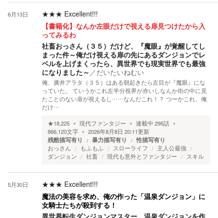
★★★
Excellent!!!
6月13日
【書籍化】なんか左眼だけで視える扉見つけたから入
ってみるわ
社畜おっさん（３５）だけど、『魔眼』が覚醒してし
まった件～俺だけ視える扉の先にあるダンジョンでレ
ベルを上げまくったら、異世界でも現実世界でも最強
になりました～
／
だいたいねむい
俺、廣井アラタ（３５）はある朝起きたら左目が『魔眼』にな
っていた。 ていうかこれ左半分視界が赤いしなんか街の中に見
たことのない扉が視えるし……なんだこれ！？ つーかこれ、俺
だけ…
★
18,225
現代ファンタジー
連載中
295
話
866,120
文字
2026年8月8日 20:11
更新
残酷描写有り
暴力描写有り
性描写有り
おっさん
もふもふ
スローライフ
主人公最強
ダンジョン
社畜
現代も意外とファンタジー
スキル
★★★
Excellent!!!
5月30日
魔法の美容を求め、俺の作った「温泉ダンジョン」に
女騎士たちが殺到する！
異世界転生ダンジョンマスター 温泉ダンジョンを作