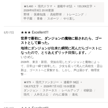
★
5,460
現代ドラマ
連載中
67
話
133,306
文字
2026年8月9日 20:00
更新
野球
医療知識
高校野球
トレーニング
甲子園
青春
スポーツ
やり直し
★★★
Excellent!!!
5月17日
世界で最初に、ダンジョンの魔物に殺されたら、ゴー
ストとして蘇った。
地球にダンジョンが出来た瞬間に死んだらゴーストに
なったので、とりあえずリッチ目指します。
／
いかめし
2026年、東京・新宿。 突如出現したダンジョンと魔物によっ
て、日常は一瞬で崩壊した。 少女を庇って死んだ高校生・霊山
新は、ゴーストへと変貌する。 しかし、声は届かず、物理攻
撃…
★
979
現代ファンタジー
連載中
58
話
138,575
文字
2026年7月10日 15:00
更新
ダンジョン
ステータス
レベルアップ
幼馴染
現代
人外主人公
のちに最強
進化