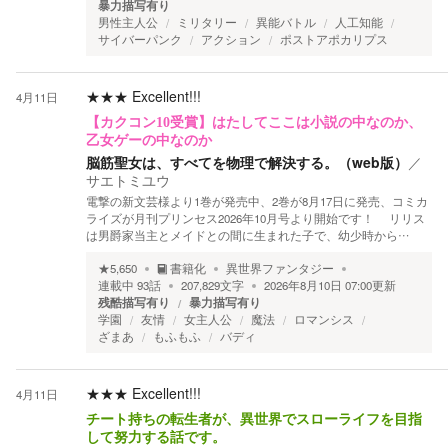
暴力描写有り
男性主人公
ミリタリー
異能バトル
人工知能
サイバーパンク
アクション
ポストアポカリプス
★★★
Excellent!!!
4月11日
【カクコン10受賞】はたしてここは小説の中なのか、
乙女ゲーの中なのか
脳筋聖女は、すべてを物理で解決する。（web版）
／
サエトミユウ
電撃の新文芸様より1巻が発売中、2巻が8月17日に発売、コミカ
ライズが月刊プリンセス2026年10月号より開始です！ リリス
は男爵家当主とメイドとの間に生まれた子で、幼少時から…
★
5,650
書籍化
異世界ファンタジー
連載中
93
話
207,829
文字
2026年8月10日 07:00
更新
残酷描写有り
暴力描写有り
学園
友情
女主人公
魔法
ロマンシス
ざまあ
もふもふ
バディ
★★★
Excellent!!!
4月11日
チート持ちの転生者が、異世界でスローライフを目指
して努力する話です。