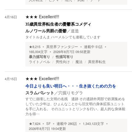
★★★
Excellent!!!
4月16日
35歳異世界転生者の憂鬱系コメディ
ルノワール男爵の憂鬱
／
道造
タイトルまんま ハーメルンでも連載しています
★
8,215
異世界ファンタジー
連載中
51
話
165,004
文字
2026年8月7日 09:55
更新
暴力描写有り
性描写有り
ライトノベル
男性向け
魔法
異世界転生
★★★
Excellent!!!
4月15日
今日よりも良い明日へ・・・生き抜くための力を
スラムバレット
／
穴掘りモグラ
すでに崩壊した文明の名残 遺跡 その遺跡外周部で鉄屑集めを
していた少年は、ひょんなことから旧文明の身体拡張ユニット
を手に入れる。 そのユニットとリンクを行い、超人的な身体能
力を得…
★
7,624
SF
連載中
280
話
1,343,123
文字
2026年8月7日 19:04
更新