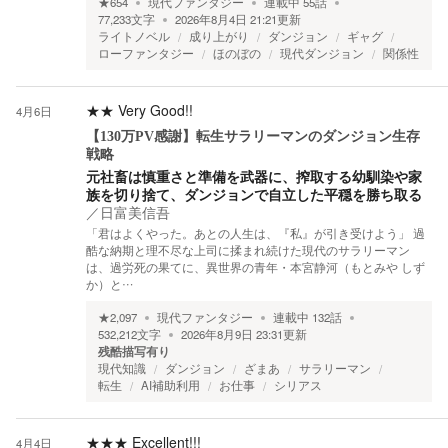
★
654
現代ファンタジー
連載中
55
話
77,233
文字
2026年8月4日 21:21
更新
ライトノベル
成り上がり
ダンジョン
ギャグ
ローファンタジー
ほのぼの
現代ダンジョン
関係性
★★
Very Good!!
4月6日
【130万PV感謝】転生サラリーマンのダンジョン生存
戦略
元社畜は慎重さと準備を武器に、搾取する幼馴染や家
族を切り捨て、ダンジョンで自立した平穏を勝ち取る
／
日富美信吾
「君はよくやった。あとの人生は、『私』が引き受けよう」 過
酷な納期と理不尽な上司に揉まれ続けた現代のサラリーマン
は、過労死の果てに、異世界の青年・本宮静河（もとみや しず
か）と…
★
2,097
現代ファンタジー
連載中
132
話
532,212
文字
2026年8月9日 23:31
更新
残酷描写有り
現代知識
ダンジョン
ざまあ
サラリーマン
転生
AI補助利用
お仕事
シリアス
★★★
Excellent!!!
4月4日