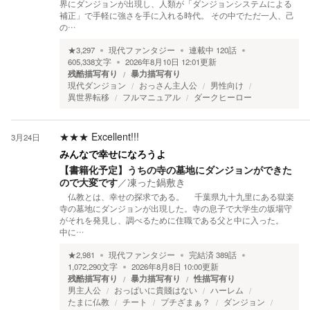
界にダンジョンが出現し、人類が「ダンジョンシステムによる
補正」で手軽に強さを手に入れる時代。 その中でただ一人、己
の…
★
3,297
現代ファンタジー
連載中
120
話
605,338
文字
2026年8月10日 12:01
更新
残酷描写有り
暴力描写有り
現代ダンジョン
おっさん主人公
男性向け
異世界転移
フルマニュアル
ダークヒーロー
★★★
Excellent!!!
3月24日
みんなで幸せになろうよ
【書籍化予定】うちの寺の墓地にダンジョンができた
ので大変です
／
凍った鍋敷き
仏教とは、幸せの探求である。 千葉県九十九里にある獄楽
寺の墓地にダンジョンが出現した。寺の息子で大学生の坂場守
がそれを発見し、調べるために住職である父と中に入った。
中に…
★
2,981
現代ファンタジー
完結済
389
話
1,072,290
文字
2026年8月8日 10:00
更新
残酷描写有り
暴力描写有り
性描写有り
男主人公
おっぱいに貴賤はない
ハーレム
たまに仏教
チート
プチざまぁ？
ダンジョン