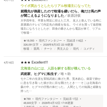
ウイポ買おうとしたらリアル牧場主になってた
就職先が倒産したので牧場を継いだら、俺だけ馬の声
が聞こえるようになりました
／
萩原詩荻
大学四年生、卒業を間近に控えた三月。 友人と飲んでいる時に
居酒屋のテレビで内定先の倒産を知る。 ウイポを買って仮想牧
場主になろうとしたが、田舎の爺さんから電話が来て、リアル
で牧場…
★
18,093
現代ファンタジー
完結済
116
話
326,091
文字
2026年8月3日 22:18
更新
牧場
競馬
チート
男主人公
現代
コメディ
★★★
Excellent!!!
4月16日
北海道の山には、人語を解する獣が棲んでいる
武術家、ヒグマに転生す
／
唯々助
七十二年の生涯を実戦武術に捧げた男、荒木鉄心。病室で静か
に息を引き取った彼が次に目を開けたとき――そこは北海道の
森の中、ヒグマの仔熊の体だった。 人間としての知識と経験を
持った…
★
789
現代ファンタジー
完結済
17
話
48,600
文字
2026年4月12日 17:05
更新
人外転生
ヒグマ
現代
武術
チート