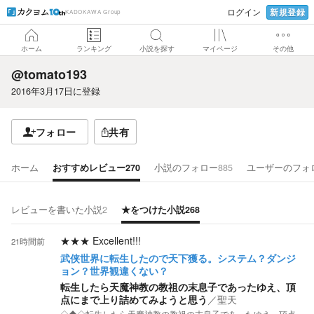
新規登録
ログイン
KADOKAWA Group
ホーム
ランキング
小説を探す
マイページ
その他
@tomato193
2016年3月17日
に登録
フォロー
共有
ホーム
おすすめレビュー
270
小説のフォロー
885
ユーザーのフォ
レビューを書いた小説
2
★をつけた小説
268
★★★
Excellent!!!
21時間前
武侠世界に転生したので天下獲る。システム？ダンジ
ョン？世界観違くない？
転生したら天魔神教の教祖の末息子であったゆえ、頂
点にまで上り詰めてみようと思う
／
聖天