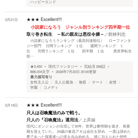
ハッピーエンド
★★★
Excellent!!!
3月21日
小説家になろう ジャンル別ランキング四半期一位
取り巻き転生 ～私の親友は悪役令嬢～
／
館林利忠
小説家になろうランキング（最高到達順位） ローファンタ
ジー部門 日間ランキング １位 週間ランキング １
位 月間ランキング １位 四半期 １位 異世界転生
部…
★
3,450
現代ファンタジー
完結済
268
話
888,004
文字
2026年7月20日 20:00
更新
暴力描写有り
女性主人公
主人公最強
無双
チート
友情
学園
コメディ
★★★
Excellent!!!
3月19日
只人は召喚魔法のみで戦う。
只人の『召喚魔法』運用法
／
上昇線
現代にダンジョンが出現して30年。世界は黎明期を過ぎ、発展
期を迎えていた。 24歳の春花アキは会社を辞め、一度は諦めた
夢であった探索者への道を歩み始める。 彼に与えられた特性