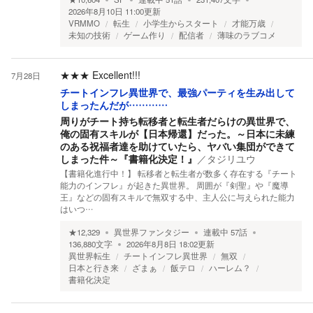
2026年8月10日 11:00
更新
VRMMO
転生
小学生からスタート
才能万歳
未知の技術
ゲーム作り
配信者
薄味のラブコメ
★★★
Excellent!!!
7月28日
チートインフレ異世界で、最強パーティを生み出して
しまったんだが…………
周りがチート持ち転移者と転生者だらけの異世界で、
俺の固有スキルが【日本帰還】だった。～日本に未練
のある祝福者達を助けていたら、ヤバい集団ができて
しまった件～『書籍化決定！』
／
タジリユウ
【書籍化進行中！】 転移者と転生者が数多く存在する『チート
能力のインフレ』が起きた異世界。 周囲が『剣聖』や『魔導
王』などの固有スキルで無双する中、主人公に与えられた能力
はいつ…
★
12,329
異世界ファンタジー
連載中
57
話
136,880
文字
2026年8月8日 18:02
更新
異世界転生
チートインフレ異世界
無双
日本と行き来
ざまぁ
飯テロ
ハーレム？
書籍化決定