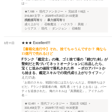
は…
★
7,188
現代ファンタジー
完結済
118
話
316,661
文字
2026年4月20日 21:03
更新
残酷描写有り
暴力描写有り
成り上がり
召喚魔法
ハクスラ
異能
シリアス
現代
ダンジョン
召喚獣
★★★
Excellent!!!
3月11日
【書籍化進行中】それ、捨てちゃうんですか？ 俺なら
15億円で売れるけど
Fランク「鑑定士」の俺、ゴミ捨て場の「錆びた剣」が
聖剣だと気づいてネットオークションに出品したら、
宝くじ並みの値段で落札された件 ～ボロアパートか
ら始まる、鑑定スキルでの現代成り上がりライフ～
／
えだのあ
「お前のスキル、戦闘の役には立たないんだよ。荷物持ちはク
ビだ」 Fランク探索者の俺、相馬 透（そうま とおる）は、パー
ティを追放された。 俺のスキルは『真贋鑑定』。アイテムの
名…
★
12,481
現代ファンタジー
完結済
128
話
333,458
文字
2026年7月16日 19:30
更新
ダンジョン
成り上がり
ざまぁ
鑑定