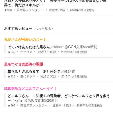
八百万の神様ありがとう！ 神から一つしかスキルを貰えない世
界で、俺だけスキルが…
★
970
異世界ファンタジー
連載中
82
話
2023年3月5日
更新
おすすめレビュー
もっと見る
九尾さんが可愛いのじゃ！
でていけあんたは九尾さん
／
kattern@GCN文庫5/20新刊
★
245
ラブコメ
完結済
1000
話
2021年8月28日
更新
息もつかせぬ怒涛の展開
撃ち落とされるまで、あと何分？
／
飛野猶
★
328
現代ドラマ
完結済
30
話
2017年1月28日
更新
純真無垢などエルフさん…イイ！
どエルフさん ～知能１の冒険者、どスケベエルフと世界を救う
～
／
kattern@GCN文庫5/20新刊
★
365
異世界ファンタジー
連載中
1636
話
2026年6月25日
更新