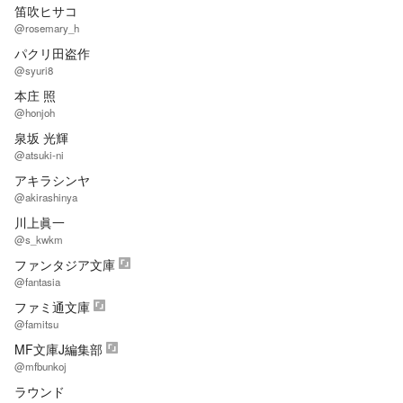
笛吹ヒサコ
@rosemary_h
パクリ田盗作
@syuri8
本庄 照
@honjoh
泉坂 光輝
@atsuki-ni
アキラシンヤ
@akirashinya
川上眞一
@s_kwkm
ファンタジア文庫
@fantasia
ファミ通文庫
@famitsu
MF文庫J編集部
@mfbunkoj
ラウンド