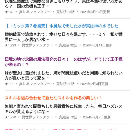
快適生活魔法で素敵な引きこもりライフ。実は本当の使い方があ
る？ 国の危機も王子…
★
162
異世界ファンタジー
完結済
53
話
2025年6月16日
更新
【コミック第３巻発売】水魔法で出した水が実は神の水でした
婚約破棄で追放されて、幸せな日々を過ごす。……え？ 私が世
界に一人しか居ない水…
★
1,293
異世界ファンタジー
完結済
92
話
2025年5月11日
更新
辺境の地で念願の魔法研究の日々！ のはずが、どうして王子様
が来るの！？
妹が聖女に選ばれました。姉が闇魔法使いだと周囲に知られない
方が良いと思って家を…
★
115
異世界ファンタジー
完結済
52
話
2025年2月3日
更新
スキルを組み合わせて新たなスキルを作るの楽しい！
無能と言われて闇堕ちした悪役貴族に転生したら、毎日ハズレス
キルが貰えるようにな…
★
1,770
異世界ファンタジー
完結済
72
話
2024年9月7日
更新