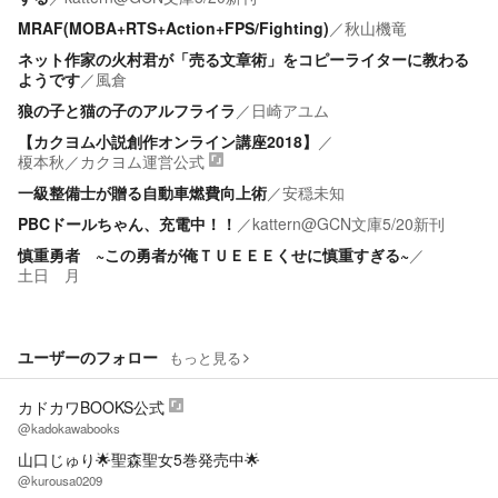
MRAF(MOBA+RTS+Action+FPS/Fighting)
／
秋山機竜
ネット作家の火村君が「売る文章術」をコピーライターに教わる
ようです
／
風倉
狼の子と猫の子のアルフライラ
／
日崎アユム
【カクヨム小説創作オンライン講座2018】
／
榎本秋
／
カクヨム運営公式
一級整備士が贈る自動車燃費向上術
／
安穏未知
PBCドールちゃん、充電中！！
／
kattern@GCN文庫5/20新刊
慎重勇者 ~この勇者が俺ＴＵＥＥＥくせに慎重すぎる~
／
土日 月
ユーザーのフォロー
もっと見る
カドカワBOOKS公式
@kadokawabooks
山口じゅり🌟聖森聖女5巻発売中🌟
@kurousa0209