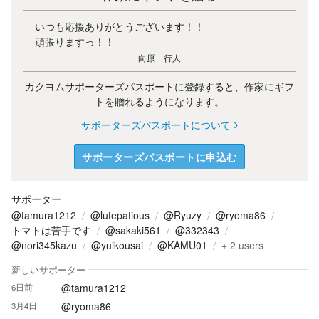
いつも応援ありがとうございます！！
頑張りますっ！！
向原 行人
カクヨムサポーターズパスポートに登録すると、作家にギフ
トを贈れるようになります。
サポーターズパスポートについて
サポーターズパスポートに申込む
サポーター
@tamura1212
@lutepatious
@Ryuzy
@ryoma86
トマトは苦手です
@sakaki561
@332343
@nori345kazu
@yuikousai
@KAMU01
+
2
users
新しいサポーター
@tamura1212
6日前
@ryoma86
3月4日