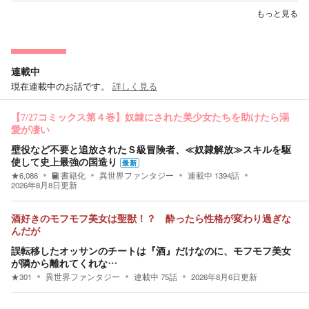
もっと見る
連載中
現在連載中のお話です。
詳しく見る
【7/27コミックス第４巻】奴隷にされた美少女たちを助けたら溺
愛が凄い
壁役など不要と追放されたＳ級冒険者、≪奴隷解放≫スキルを駆
使して史上最強の国造り
最新
★
6,086
書籍化
異世界ファンタジー
連載中
1394
話
2026年8月8日
更新
酒好きのモフモフ美女は聖獣！？ 酔ったら性格が変わり過ぎな
んだが
誤転移したオッサンのチートは『酒』だけなのに、モフモフ美女
が隣から離れてくれな…
★
301
異世界ファンタジー
連載中
75
話
2026年8月6日
更新