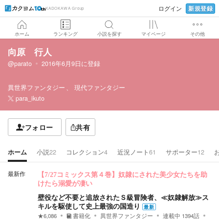
新規登録
ログイン
KADOKAWA Group
ホーム
ランキング
小説を探す
マイページ
その他
向原 行人
@parato
2016年6月9日
に登録
異世界ファンタジー
現代ファンタジー
para_ikuto
フォロー
共有
ホーム
小説
22
コレクション
4
近況ノート
61
サポーター
12
最新作
【7/27コミックス第４巻】奴隷にされた美少女たちを助
けたら溺愛が凄い
壁役など不要と追放されたＳ級冒険者、≪奴隷解放≫ス
キルを駆使して史上最強の国造り
最新
★
6,086
書籍化
異世界ファンタジー
連載中
1394
話