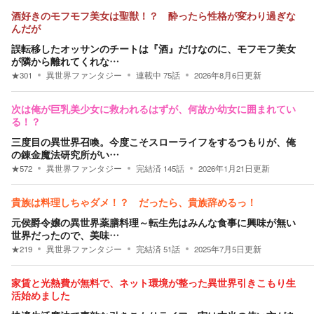
酒好きのモフモフ美女は聖獣！？ 酔ったら性格が変わり過ぎな
んだが
誤転移したオッサンのチートは『酒』だけなのに、モフモフ美女
が隣から離れてくれな…
★
301
異世界ファンタジー
連載中
75
話
2026年8月6日
更新
次は俺が巨乳美少女に救われるはずが、何故か幼女に囲まれてい
る！？
三度目の異世界召喚。今度こそスローライフをするつもりが、俺
の錬金魔法研究所がい…
★
572
異世界ファンタジー
完結済
145
話
2026年1月21日
更新
貴族は料理しちゃダメ！？ だったら、貴族辞めるっ！
元侯爵令嬢の異世界薬膳料理～転生先はみんな食事に興味が無い
世界だったので、美味…
★
219
異世界ファンタジー
完結済
51
話
2025年7月5日
更新
家賃と光熱費が無料で、ネット環境が整った異世界引きこもり生
活始めました