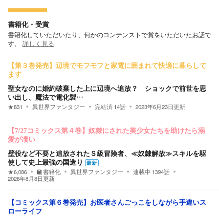
書籍化・受賞
書籍化していただいたり、何かのコンテンストで賞をいただいたお話で
す。
詳しく見る
【第３巻発売】辺境でモフモフと家電に囲まれて快適に暮らして
ます
聖女なのに婚約破棄した上に辺境へ追放？ ショックで前世を思
い出し、魔法で電化製…
★
831
異世界ファンタジー
完結済
14
話
2023年6月23日
更新
【7/27コミックス第４巻】奴隷にされた美少女たちを助けたら溺
愛が凄い
壁役など不要と追放されたＳ級冒険者、≪奴隷解放≫スキルを駆
使して史上最強の国造り
最新
★
6,086
書籍化
異世界ファンタジー
連載中
1394
話
2026年8月8日
更新
【コミックス第６巻発売】お医者さんごっこをしながら手違いス
ローライフ