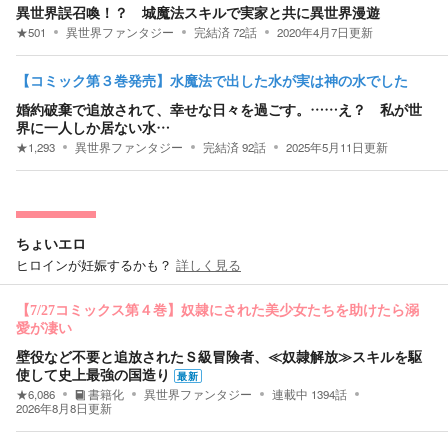
異世界誤召喚！？ 城魔法スキルで実家と共に異世界漫遊
★
501
異世界ファンタジー
完結済
72
話
2020年4月7日
更新
【コミック第３巻発売】水魔法で出した水が実は神の水でした
婚約破棄で追放されて、幸せな日々を過ごす。……え？ 私が世
界に一人しか居ない水…
★
1,293
異世界ファンタジー
完結済
92
話
2025年5月11日
更新
ちょいエロ
ヒロインが妊娠するかも？
詳しく見る
【7/27コミックス第４巻】奴隷にされた美少女たちを助けたら溺
愛が凄い
壁役など不要と追放されたＳ級冒険者、≪奴隷解放≫スキルを駆
使して史上最強の国造り
最新
★
6,086
書籍化
異世界ファンタジー
連載中
1394
話
2026年8月8日
更新