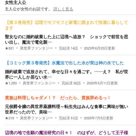
女性主人公
主人公が女性のお話です。
詳しく見る
【第３巻発売】辺境でモフモフと家電に囲まれて快適に暮らして
ます
聖女なのに婚約破棄した上に辺境へ追放？ ショックで前世を思
い出し、魔法で電化製…
★
831
異世界ファンタジー
完結済
14
話
2023年6月23日
更新
【コミック第３巻発売】水魔法で出した水が実は神の水でした
婚約破棄で追放されて、幸せな日々を過ごす。……え？ 私が世
界に一人しか居ない水…
★
1,293
異世界ファンタジー
完結済
92
話
2025年5月11日
更新
貴族は料理しちゃダメ！？ だったら、貴族辞めるっ！
元侯爵令嬢の異世界薬膳料理～転生先はみんな食事に興味が無い
世界だったので、美味…
★
219
異世界ファンタジー
完結済
51
話
2025年7月5日
更新
辺境の地で念願の魔法研究の日々！ のはずが、どうして王子様