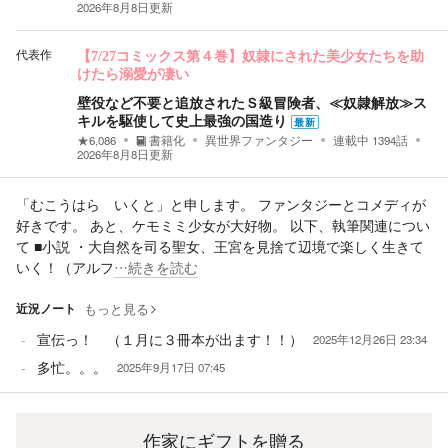
2026年8月8日
更新
代表作
【7/27コミックス第４巻】奴隷にされた美少女たちを助
けたら溺愛が凄い
壁役など不要と追放されたＳ級冒険者、≪奴隷解放≫ス
キルを駆使して史上最強の国造り
最新
★
6,086
書籍化
異世界ファンタジー
連載中
1394
話
2026年8月8日
更新
「むこうはら いくと」と申します。 ファンタジーとコメディが
好きです。 あと、ケモミミ少女が大好物。 以下、執筆関連につい
て ■小説 ・大自然を司る聖女、王宮を見捨て辺境で楽しく生きて
いく！（アルフ
…続きを読む
近況ノート
もっと見る
宣伝っ！ （１月に３冊本が出ます！！）
2025年12月26日 23:34
多忙。。。
2025年9月17日 07:45
作家にギフトを贈る