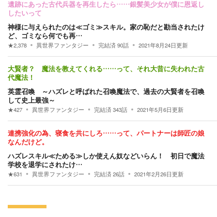
遺跡にあった古代兵器を再生したら……銀髪美少女が僕に恩返し
したいって
神様に与えられたのは≪ゴミ≫スキル。家の恥だと勘当されたけ
ど、ゴミなら何でも再…
★
2,378
異世界ファンタジー
完結済
90
話
2021年8月24日
更新
大賢者？ 魔法を教えてくれる……って、それ大昔に失われた古
代魔法！
英霊召喚 ～ハズレと呼ばれた召喚魔法で、過去の大賢者を召喚
して史上最強～
★
427
異世界ファンタジー
完結済
343
話
2021年5月6日
更新
連携強化の為、寝食を共にしろ……って、パートナーは師匠の娘
なんだけど。
ハズレスキル≪ためる≫しか使えん奴などいらん！ 初日で魔法
学校を退学にされたけ…
★
631
異世界ファンタジー
完結済
26
話
2021年2月26日
更新