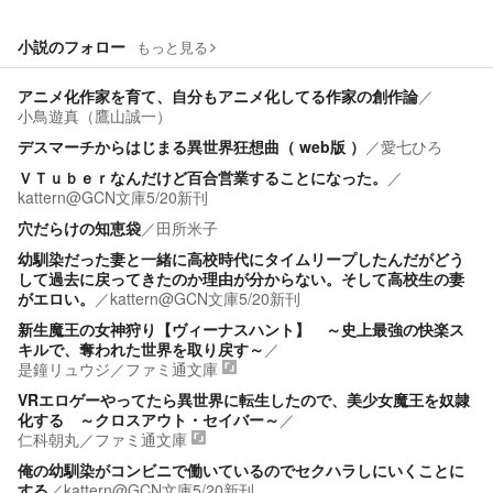
小説のフォロー
もっと見る
アニメ化作家を育て、自分もアニメ化してる作家の創作論
／
小鳥遊真（鷹山誠一）
デスマーチからはじまる異世界狂想曲（ web版 ）
／
愛七ひろ
ＶＴｕｂｅｒなんだけど百合営業することになった。
／
kattern@GCN文庫5/20新刊
穴だらけの知恵袋
／
田所米子
幼馴染だった妻と一緒に高校時代にタイムリープしたんだがどう
して過去に戻ってきたのか理由が分からない。そして高校生の妻
がエロい。
／
kattern@GCN文庫5/20新刊
新生魔王の女神狩り【ヴィーナスハント】 ～史上最強の快楽ス
キルで、奪われた世界を取り戻す～
／
是鐘リュウジ
／
ファミ通文庫
VRエロゲーやってたら異世界に転生したので、美少女魔王を奴隷
化する ～クロスアウト・セイバー～
／
仁科朝丸
／
ファミ通文庫
俺の幼馴染がコンビニで働いているのでセクハラしにいくことに
する
／
kattern@GCN文庫5/20新刊