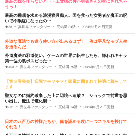
最高の枕を作らないと……王女様の脚が勇者さんの枕にされちゃ
うっ！
最高の睡眠を求める浪漫寝具職人。国を救った女勇者が魔王の呪
いで不眠症になったの…
★
38
異世界ファンタジー
完結済
24
話
2024年5月21日
更新
外道な魔法でも違う使い方が出来るはず！ 俺は平凡なモブ人生
を送るんだ！
外道魔法の邪道使い。ゲームの世界に転生したら、嫌われキャラ
第一位の裏ボスだった…
★
453
異世界ファンタジー
完結済
75
話
2024年2月12日
更新
【第３巻発売】辺境でモフモフと家電に囲まれて快適に暮らして
ます
聖女なのに婚約破棄した上に辺境へ追放？ ショックで前世を思
い出し、魔法で電化製…
★
831
異世界ファンタジー
完結済
14
話
2023年6月23日
更新
日本の八百万の神様たちが、俺を認める度に一つスキルを授けて
くれる！