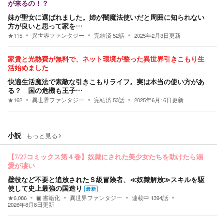
が来るの！？
妹が聖女に選ばれました。姉が闇魔法使いだと周囲に知られない
方が良いと思って家を…
★
115
異世界ファンタジー
完結済
52
話
2025年2月3日
更新
家賃と光熱費が無料で、ネット環境が整った異世界引きこもり生
活始めました
快適生活魔法で素敵な引きこもりライフ。実は本当の使い方があ
る？ 国の危機も王子…
★
162
異世界ファンタジー
完結済
53
話
2025年6月16日
更新
小説
もっと見る
【7/27コミックス第４巻】奴隷にされた美少女たちを助けたら溺
愛が凄い
壁役など不要と追放されたＳ級冒険者、≪奴隷解放≫スキルを駆
使して史上最強の国造り
最新
★
6,086
書籍化
異世界ファンタジー
連載中
1394
話
2026年8月8日
更新