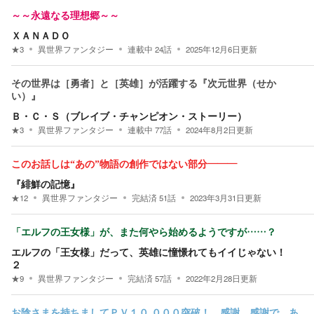
～～永遠なる理想郷～～
ＸＡＮＡＤＯ
★
3
異世界ファンタジー
連載中
24
話
2025年12月6日
更新
その世界は［勇者］と［英雄］が活躍する『次元世界（せか
い）』
Ｂ・Ｃ・Ｓ（ブレイブ・チャンピオン・ストーリー）
★
3
異世界ファンタジー
連載中
77
話
2024年8月2日
更新
このお話しは“あの”物語の創作ではない部分―――
『緋鮮の記憶』
★
12
異世界ファンタジー
完結済
51
話
2023年3月31日
更新
「エルフの王女様」が、また何やら始めるようですが……？
エルフの「王女様」だって、英雄に憧憬れてもイイじゃない！
２
★
9
異世界ファンタジー
完結済
57
話
2022年2月28日
更新
お陰さまを持ちましてＰＶ１０,０００突破！ 感謝、感謝で、あ