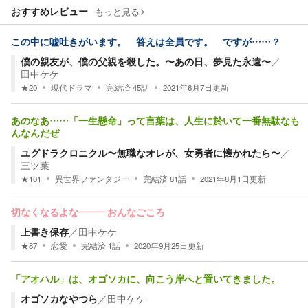
おすすめレビュー
もっと見る
この中に嘘吐きがいます。 答えは全員です。 ですが……？
僕の親友が、僕の父親を殺した。〜あの日、夢見た永遠〜
／
田中ケケ
★
20
現代ドラマ
完結済
45
話
2021年6月7日
更新
あのなあ……「一生懸命」って言葉は、人生に於いて一番無駄なも
んなんだぜ
ユグドラクロニクル〜無職なオレが、女勇者に懐かれたら〜
／
三ツ葉
★
101
異世界ファンタジー
完結済
81
話
2021年8月1日
更新
切なくなるよな―――おんなごころ
上書き保存
／
田中ケケ
★
87
恋愛
完結済
1
話
2020年9月25日
更新
「アオハル」は、オゴソカに、向こう岸へと置いてきました。
オゴソカなやつら
／
田中ケケ