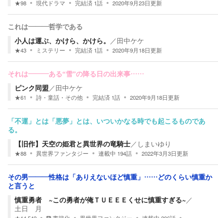
★
98
現代ドラマ
完結済
1
話
2020年9月23日
更新
これは―――哲学である
小人は運ぶ、かけら、かけら。
／
田中ケケ
★
43
ミステリー
完結済
1
話
2020年9月18日
更新
それは―――ある“雪”の降る日の出来事……
ピンク同盟
／
田中ケケ
★
61
詩・童話・その他
完結済
1
話
2020年9月18日
更新
「不運」とは「悪夢」とは、いついかなる時でも起こるものであ
る。
【旧作】天空の姫君と異世界の竜騎士
／
しまいゆり
★
88
異世界ファンタジー
連載中
194
話
2022年3月3日
更新
その男―――性格は「ありえないほど慎重」……どのくらい慎重か
と言うと
慎重勇者 ~この勇者が俺ＴＵＥＥＥくせに慎重すぎる~
／
土日 月