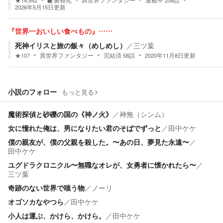
★
14,542
書籍化
異世界ファンタジー
連載中
206
話
2026年5月15日
更新
『世界一おいしい食べもの』……
死神イリスと旅の飯々（めしめし）
／
三ツ葉
★
107
異世界ファンタジー
完結済
58
話
2020年11月8日
更新
小説のフォロー
もっと見る
魔術探偵と砂礫の国の《神ノ火》
／
神無（シンム）
女に憧れた俺は、男になりたい君のそばでずっと
／
田中ケケ
僕の親友が、僕の父親を殺した。〜あの日、夢見た永遠〜
／
田中ケケ
ユグドラクロニクル〜無職なオレが、女勇者に懐かれたら〜
／
三ツ葉
奇跡のない世界で嗤う物
／
ノーリ
オゴソカなやつら
／
田中ケケ
小人は運ぶ、かけら、かけら。
／
田中ケケ