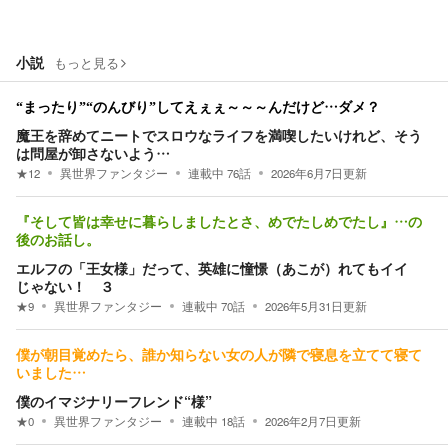
小説
もっと見る
“まったり”“のんびり”してえぇぇ～～～んだけど…ダメ？
魔王を辞めてニートでスロウなライフを満喫したいけれど、そう
は問屋が卸さないよう…
★
12
異世界ファンタジー
連載中
76
話
2026年6月7日
更新
『そして皆は幸せに暮らしましたとさ、めでたしめでたし』…の
後のお話し。
エルフの「王女様」だって、英雄に憧憬（あこが）れてもイイ
じゃない！ ３
★
9
異世界ファンタジー
連載中
70
話
2026年5月31日
更新
僕が朝目覚めたら、誰か知らない女の人が隣で寝息を立てて寝て
いました…
僕のイマジナリーフレンド“様”
★
0
異世界ファンタジー
連載中
18
話
2026年2月7日
更新