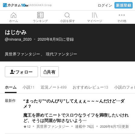
新規登録
ログイン
KADOKAWA Group
ホーム
ランキング
小説を探す
マイページ
その他
はじかみ
@nirvana_2020
2020年8月9日
に登録
異世界ファンタジー
現代ファンタジー
フォロー
共有
ホーム
小説
11
近況ノート
499
おすすめレビュー
13
小説のフォ
最新作
“まったり”“のんびり”してえぇぇ～～～んだけど…ダ
メ？
魔王を辞めてニートでスロウなライフを満喫したいけれ
ど、そうは問屋が卸さないよう…
★
12
異世界ファンタジー
連載中
76
話
2026年6月7日
更新