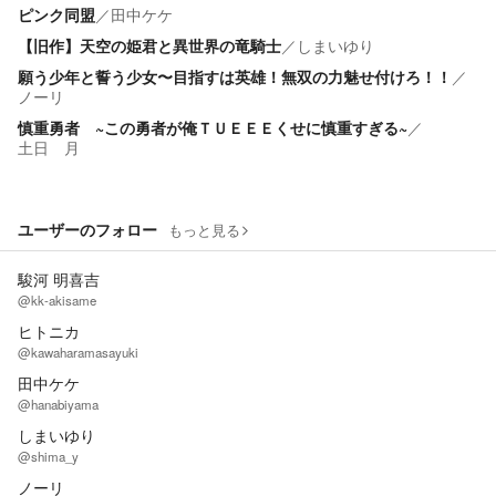
ピンク同盟
／
田中ケケ
【旧作】天空の姫君と異世界の竜騎士
／
しまいゆり
願う少年と誓う少女〜目指すは英雄！無双の力魅せ付けろ！！
／
ノーリ
慎重勇者 ~この勇者が俺ＴＵＥＥＥくせに慎重すぎる~
／
土日 月
ユーザーのフォロー
もっと見る
駿河 明喜吉
@kk-akisame
ヒトニカ
@kawaharamasayuki
田中ケケ
@hanabiyama
しまいゆり
@shima_y
ノーリ