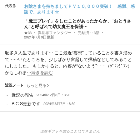
代表作
お陰さまを持ちましてＰＶ１０,０００突破！ 感謝、感
謝で、あります☆
「魔王プレイ」をしたことがあったからか、“おとうさ
ん”と呼ばれて幼女魔王を保護…
★
33
異世界ファンタジー
完結済
113
話
2021年7月9日
更新
恥多き人生であります… ここ最近“妄想”していることを書き溜め
て……いたところを、少しばかり奮起して投稿などしてみること
にしました。 もしかすると、内容が“ないよう”……（ｹﾞﾌﾝｹﾞﾌﾝ）
かもしれま
…続きを読む
近況ノート
もっと見る
近況の報告
2024年12月8日 13:28
B.C.S更新です
2024年6月7日 18:39
現在ギフトを贈ることはできません