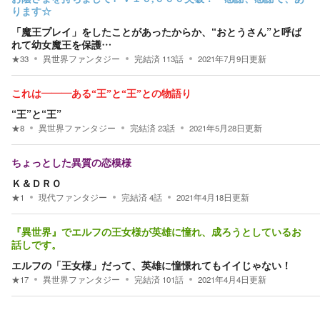
ります☆
「魔王プレイ」をしたことがあったからか、“おとうさん”と呼ば
れて幼女魔王を保護…
★
33
異世界ファンタジー
完結済
113
話
2021年7月9日
更新
これは―――ある“王”と“王”との物語り
“王”と“王”
★
8
異世界ファンタジー
完結済
23
話
2021年5月28日
更新
ちょっとした異質の恋模様
Ｋ＆ＤＲＯ
★
1
現代ファンタジー
完結済
4
話
2021年4月18日
更新
『異世界』でエルフの王女様が英雄に憧れ、成ろうとしているお
話しです。
エルフの「王女様」だって、英雄に憧憬れてもイイじゃない！
★
17
異世界ファンタジー
完結済
101
話
2021年4月4日
更新