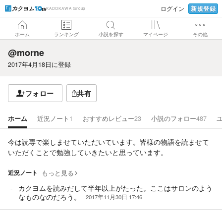
新規登録
ログイン
KADOKAWA Group
ホーム
ランキング
小説を探す
マイページ
その他
@morne
2017年4月18日
に登録
フォロー
共有
ホーム
近況ノート
1
おすすめレビュー
23
小説のフォロー
487
今は読専で楽しませていただいています。皆様の物語を読ませて
いただくことで勉強していきたいと思っています。
近況ノート
もっと見る
カクヨムを読みだして半年以上がたった。ここはサロンのよう
なものなのだろう。
2017年11月30日 17:46