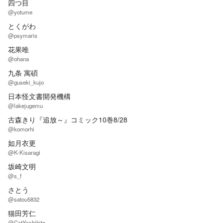
四つ目
@yotume
とくがわ
@psymaris
花果唯
@ohana
九条 寓碩
@guseki_kujo
日本怪文書開発機構
@lakejugemu
古森きり『追放～』コミック10巻8/28
@komorhi
如月衣更
@K-Kisaragi
坂崎文明
@s_f
さとう
@satou5832
猫田芳仁
@CatYoshihito