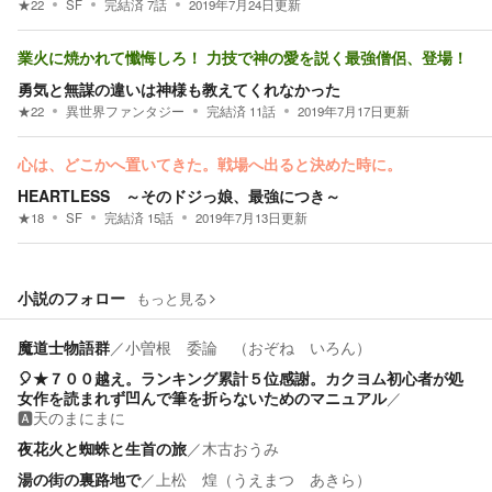
★
22
SF
完結済
7
話
2019年7月24日
更新
業火に焼かれて懺悔しろ！ 力技で神の愛を説く最強僧侶、登場！
勇気と無謀の違いは神様も教えてくれなかった
★
22
異世界ファンタジー
完結済
11
話
2019年7月17日
更新
心は、どこかへ置いてきた。戦場へ出ると決めた時に。
HEARTLESS ～そのドジっ娘、最強につき～
★
18
SF
完結済
15
話
2019年7月13日
更新
小説のフォロー
もっと見る
魔道士物語群
／
小曽根 委論 （おぞね いろん）
🎈★７００越え。ランキング累計５位感謝。カクヨム初心者が処
女作を読まれず凹んで筆を折らないためのマニュアル
／
🅰️天のまにまに
夜花火と蜘蛛と生首の旅
／
木古おうみ
湯の街の裏路地で
／
上松 煌（うえまつ あきら）