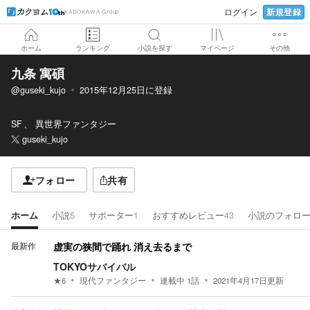
新規登録
ログイン
KADOKAWA Group
ホーム
ランキング
小説を探す
マイページ
その他
九条 寓碩
@guseki_kujo
2015年12月25日
に登録
SF
異世界ファンタジー
guseki_kujo
フォロー
共有
ホーム
小説
5
サポーター
1
おすすめレビュー
43
小説のフォロ
最新作
虚実の狭間で踊れ 消え去るまで
TOKYOサバイバル
★
6
現代ファンタジー
連載中
1
話
2021年4月17日
更新