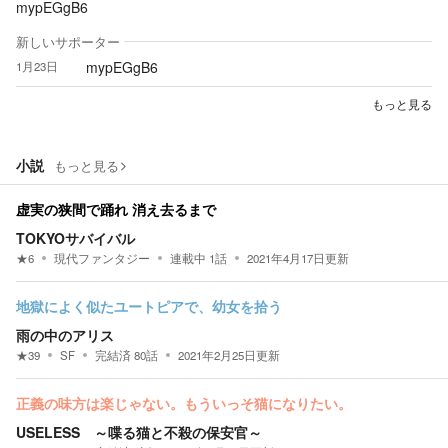
mypEGgB6
新しいサポーター
mypEGgB6
1月23日
もっと見る
小説
もっと見る
虚実の狭間で踊れ 消え去るまで
TOKYOサバイバル
★
6
現代ファンタジー
連載中
1
話
2021年4月17日
更新
地獄によく似たユートピアで、幼女を拾う
雨の中のアリス
★
39
SF
完結済
80
話
2021年2月25日
更新
正義の味方は楽じゃない。もういっそ猫になりたい。
USELESS ～喋る猫と不殺の保安官～