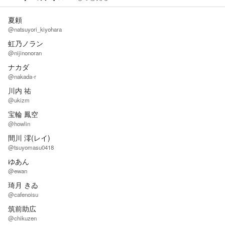
夏頼
@natsuyori_kiyohara
虹乃ノラン
@nijinonoran
ナカダ
@nakada-r
川内 祐
@ukizm
宝輪 鳳空
@howlin
間川 澪(レイ)
@tsuyomasu0418
ゆあん
@ewan
琦月 きゐ
@cafenoisu
筑前助広
@chikuzen