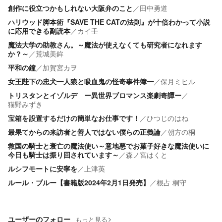
創作に役立つかもしれない大阪弁のこと
／
田中勇道
ハリウッド脚本術『SAVE THE CATの法則』が十倍わかって小説
に応用できる副読本
／
カイ壬
魔法大学の助教さん。～魔法が使えなくても研究者になれます
か？～
／
荒城美鉾
平和の鐘
／
加賀宮カヲ
女王陛下の忠犬―人狼と吸血鬼の怪奇事件簿―
／
保月ミヒル
トリスタンとイゾルデ ー異世界ブロマンス楽劇奇譚ー
／
猫野みずき
宝箱を設置するだけの簡単なお仕事です！
／
ひつじのはね
最果てからの来訪者と善人ではない僕らの正義論
／
朝方の桐
救国の騎士と衰亡の魔法使い～意地悪でお菓子好きな魔法使いに
今日も騎士は振り回されています～
／
森ノ宮はくと
ルシフモートに安寧を
／
上津英
ルール・ブルー【書籍版2024年2月1日発売】
／
根占 桐守
ユーザーのフォロー
もっと見る