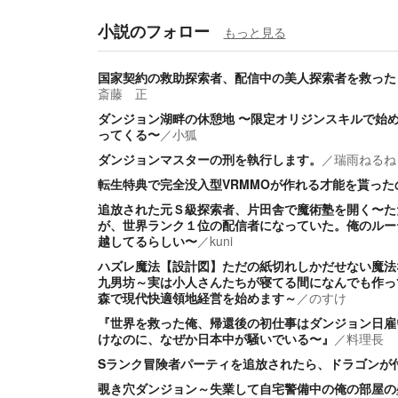
小説のフォロー
もっと見る
国家契約の救助探索者、配信中の美人探索者を救った
斎藤 正
ダンジョン湖畔の休憩地 〜限定オリジンスキルで始
ってくる〜
／
小狐
ダンジョンマスターの刑を執行します。
／
瑞雨ねるね
転生特典で完全没入型VRMMOが作れる才能を貰った
追放された元Ｓ級探索者、片田舎で魔術塾を開く〜た
が、世界ランク１位の配信者になっていた。俺のルー
越してるらしい〜
／
kuni
ハズレ魔法【設計図】ただの紙切れしかだせない魔法
九男坊～実は小人さんたちが寝てる間になんでも作っ
森で現代快適領地経営を始めます～
／
のすけ
『世界を救った俺、帰還後の初仕事はダンジョン日雇
けなのに、なぜか日本中が騒いでいる〜』
／
料理長
Sランク冒険者パーティを追放されたら、ドラゴンが
覗き穴ダンジョン～失業して自宅警備中の俺の部屋の