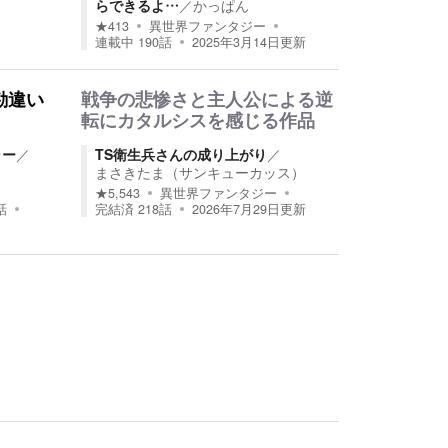
らできるよ…
／
かっぱん
★
413
異世界ファンタジー
連載中
190
話
2025年3月14日
更新
勘違い
戦争の悲惨さと主人公による逆
転にカタルシスを感じる作品
ラー
／
TS衛生兵さんの成り上がり
／
まさきたま（サンキューカッス）
★
5,543
異世界ファンタジー
話
完結済
218
話
2026年7月29日
更新