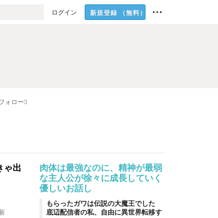
ログイン
新規登録
（無料）
フォロー
3
きゃ出
肉体は最強なのに、精神が最弱
な主人公が徐々に成長していく
優しいお話し
もらったガワは伝説の大魔王でした
底辺配信者の私、自由に異世界転移す
新