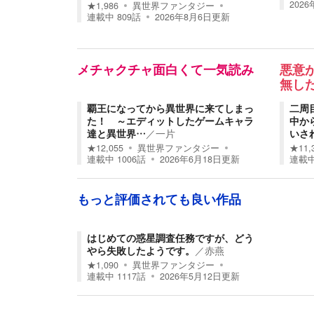
202
★
1,986
異世界ファンタジー
連載中
809
話
2026年8月6日
更新
メチャクチャ面白くて一気読み
悪意
無し
覇王になってから異世界に来てしまっ
二周
た！ ～エディットしたゲームキャラ
中か
達と異世界…
／
一片
いさ
★
12,055
異世界ファンタジー
★
11,
連載中
1006
話
2026年6月18日
更新
連載
もっと評価されても良い作品
はじめての惑星調査任務ですが、どう
やら失敗したようです。
／
赤燕
★
1,090
異世界ファンタジー
連載中
1117
話
2026年5月12日
更新