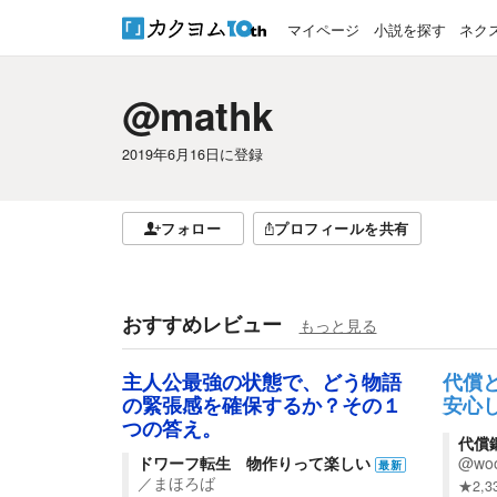
マイページ
小説を探す
ネク
@mathk
2019年6月16日
に登録
フォロー
プロフィールを共有
おすすめレビュー
もっと見る
主人公最強の状態で、どう物語
代償
の緊張感を確保するか？その１
安心
つの答え。
代償
ドワーフ転生 物作りって楽しい
@woo
最新
／
まほろば
★
2,3