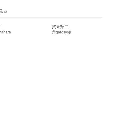
見る
原
賀東招二
ahara
@gatosyoji