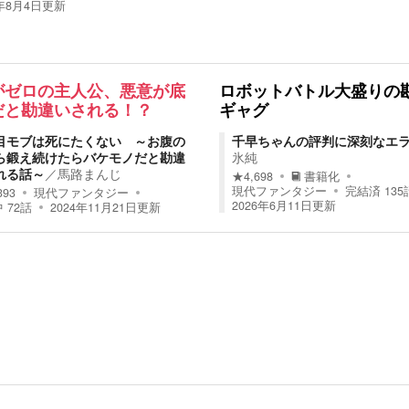
6年8月4日
更新
がゼロの主人公、悪意が底
ロボットバトル大盛りの
だと勘違いされる！？
ギャグ
目モブは死にたくない ～お腹の
千早ちゃんの評判に深刻なエ
ら鍛え続けたらバケモノだと勘違
氷純
れる話～
／
馬路まんじゟ
★
4,698
書籍化
現代ファンタジー
完結済
135
393
現代ファンタジー
2026年6月11日
更新
中
72
話
2024年11月21日
更新