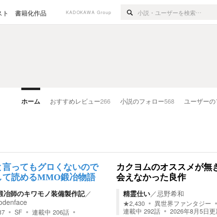
スト
書籍化作品
KADOKAWA Group
ホーム
おすすめレビュー
266
小説のフォロー
568
ユーザーの
と言ってもグロくないので
カクヨムのオススメが無
して読めるMMO鍛冶物語
会えなかった良作
鍛冶師のキワモノ装備製作記
／
精霊仕い
／
忌野希和
denface
★
2,430
異世界ファンタジー
連載中
292
話
2026年8月5日
更
37
SF
連載中
206
話