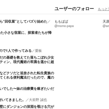
ユーザーのフォロー
もっと
ら“回収屋”としてバズり始めた
／
ももぱぱ
天
@momo-papa
@am
めた小さな宿屋に、探索者たちが帰
ので1人で作ってみる
／
愛板
だの基礎を教えてた落ちこぼれ少女
ティン、現代魔術の常識を遥かに超
などクソだと追放された転生貴族の
てくれる便利魔法だったので、魔の
いでした〜妹の治療費を稼ぎたいだ
付いてきました。
／
大前野 誠也
壁にダンジョンの深淵を覗ける穴が