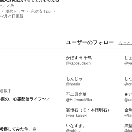
ン
／
ノあ
現代ドラマ
完結済
18
話
年2月21日
更新
ユーザーのフォロー
もっと
かぼす田 千鳥
し
@kabosuda-chi
@ya
もんじゃ
し
@horala
@ci
連載中
不二原光菓
❀
い僕の、心霊配信ライフ〜
／
@HujiwaraMika
@ue
宴懐石（旧：本懐明石）
金
@en_kaiseki
@ki
いなずま。
黒
考察してみた件
／
春一
@rakki-7
@ku