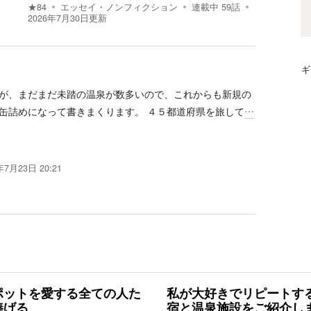
★
84
エッセイ・ノンフィクション
連載中
59
話
2026年7月30日
更新
ギ
が、まだまだ未踏の温泉が数多いので、これからも新規の
缶詰めになって書きまくります。 ４５都道府県を旅して
…
年7月23日 20:21
ポットを愛する全ての人た
私が大好きでリピートす
捧げる
宿と温泉施設をご紹介し