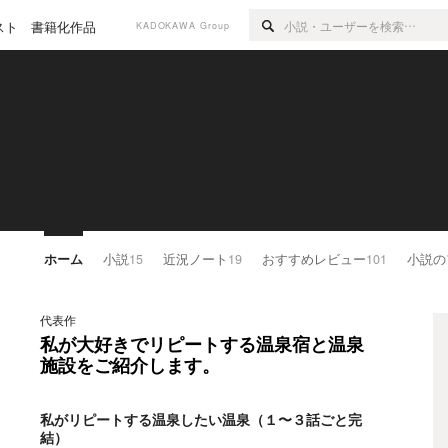
スト
書籍化作品
KADOKAWA Group
ホーム
小説
15
近況ノート
19
おすすめレビュー
101
小説の
代表作
私が大好きでリピートする温泉宿と温泉
施設をご紹介します。
私がリピートする温泉したい温泉（１〜３話ごと完
結）