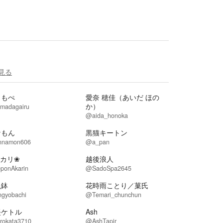
見る
ょもぺ
愛奈 穂佳（あいだ ほの
か）
madagairu
@aida_honoka
なもん
黒猫キートン
nnamon606
@a_pan
アカリ❀
越後浪人
ponAkarin
@SadoSpa2645
魚鉢
花時雨ことり／菓氏
ngyobachi
@Temari_chunchun
堅ケトル
Ash
rokata3710
@AshTapir