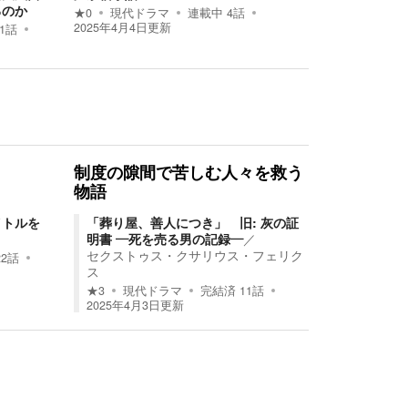
るのか
★
0
現代ドラマ
連載中
4
話
2025年4月4日
更新
1
話
制度の隙間で苦しむ人々を救う
物語
イトルを
「葬り屋、善人につき」 旧: 灰の証
明書 ―死を売る男の記録―
／
セクストゥス・クサリウス・フェリク
22
話
ス
★
3
現代ドラマ
完結済
11
話
2025年4月3日
更新