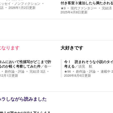
付き客室３連泊したら満たされ
エッセイ・ノンフィクション
5
話
2026年1月2日
更新
★
9
現代ファンタジー
完結済
2025年4月8日
更新
になります
大好きです
ヨムにおいて性描写がどこまで許
今！ 読まれそうな小説のタ
るのか軽く考察してみた件
／
春一
考える
／
須見 航
創作論・評論
完結済
3
話
★
96
創作論・評論
連載中
2年2月1日
更新
2026年8月6日
更新
ハラしながら読みました
2で他人が死ぬか1/2で１万もらえる