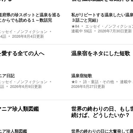
道府県の珍スポットと温泉を巡る
私がリピートする温泉したい温
こからでも読める１～数話完
３話ごと完結）
★
84
エッセイ・ノンフィクショ
連載中
59
話
2026年7月30日
更新
エッセイ・ノンフィクション
34
話
2026年8月4日
更新
を愛する全ての人へ
温泉宿をネタにした短歌
ニア日記
温泉宿短歌
エッセイ・ノンフィクション
★
0
詩・童話・その他
連載中
5
話
2026年6月9日
更新
2026年5月27日
更新
マニア珍人類図鑑
世界の終わりの日、もし
続けば、どうしたいか？
ニア珍人類図鑑
世界の終わりの日に大奮発して