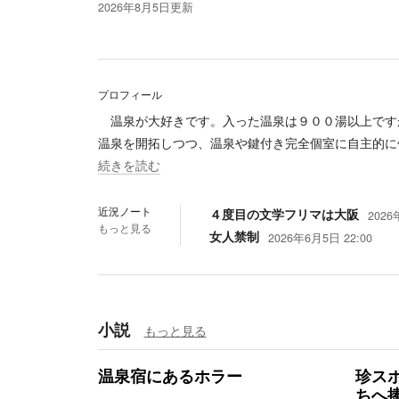
2026年8月5日
更新
プロフィール
温泉が大好きです。入った温泉は９００湯以上です
温泉を開拓しつつ、温泉や鍵付き完全個室に自主的に
続きを読む
近況ノート
４度目の文学フリマは大阪
2026
もっと見る
女人禁制
2026年6月5日 22:00
小説
もっと見る
温泉宿にあるホラー
珍ス
ちへ