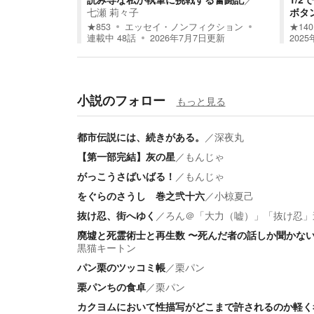
七瀬 莉々子
ボタ
★
853
エッセイ・ノンフィクション
★
140
連載中
48
話
2026年7月7日
更新
2025
小説のフォロー
もっと見る
都市伝説には、続きがある。
／
深夜丸
【第一部完結】灰の星
／
もんじゃ
がっこうさばいばる！
／
もんじゃ
をぐらのさうし 巻之弐十六
／
小椋夏己
抜け忍、街へゆく
／
ろん＠「大力（嘘）」「抜け忍」
廃墟と死霊術士と再生数 〜死んだ者の話しか聞かな
黒猫キートン
パン栗のツッコミ帳
／
栗パン
栗パンちの食卓
／
栗パン
カクヨムにおいて性描写がどこまで許されるのか軽く