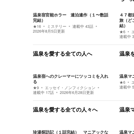
温泉宿官能ホラー 連泊連作（１〜数話
４７都
完結）
旅（ど
結）
★
16
ミステリー
連載中
43
話
2026年8月5日
更新
★
6
連載中
温泉を愛する全ての人へ
温泉
温泉宿へのクレーマーにツッコミを入れ
温泉マ
る
★
6
連載中
★
9
エッセイ・ノンフィクション
連載中
17
話
2026年6月28日
更新
温泉を愛する全ての人々へ
温泉
珍湯探訪記（１話完結） マニアックな
温泉マ