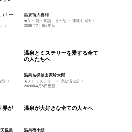
泉（１〜
温泉宿大喜利
★
3
詩・童話・その他
連載中
4
話
2026年7月5日
更新
ン
温泉とミステリーを愛する全て
の人たちへ
温泉名探偵出家珍太郎
2
話
★
0
ミステリー
完結済
2
話
2026年4月5日
更新
世界が
温泉が大好きな全ての人々へ
露天風呂
温泉宿小話