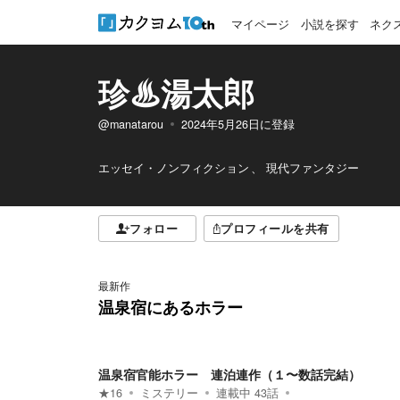
マイページ
小説を探す
ネク
珍♨湯太郎
@manatarou
2024年5月26日
に登録
エッセイ・ノンフィクション
現代ファンタジー
フォロー
プロフィールを共有
最新作
温泉宿にあるホラー
温泉宿官能ホラー 連泊連作（１〜数話完結）
★
16
ミステリー
連載中
43
話