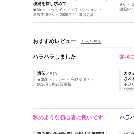
秘湯を探し求めて
★
0
連載中
★
30
エッセイ・ノンフィクション
連載中
64
話
2026年1月19日
更新
おすすめレビュー
もっと見る
ハラハラしました
参考
遺伝
／
Ash
カク
され
★
358
ホラー
完結済
8
話
2026年6月20日
更新
★
456
202
私のような初心者に良いです
ハラ
読み専な私が執筆に挑戦する奮闘記
／
1/