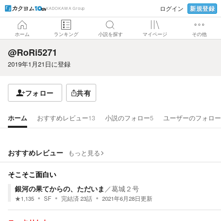
新規登録
ログイン
KADOKAWA Group
ホーム
ランキング
小説を探す
マイページ
その他
@RoRi5271
2019年1月21日
に登録
フォロー
共有
ホーム
おすすめレビュー
13
小説のフォロー
5
ユーザーのフォロー
おすすめレビュー
もっと見る
そこそこ面白い
銀河の果てからの、ただいま
／
葛城２号
★
1,135
SF
完結済
23
話
2021年6月28日
更新