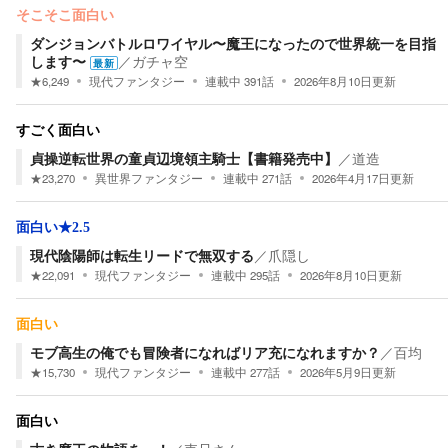
そこそこ面白い
ダンジョンバトルロワイヤル〜魔王になったので世界統一を目指
します〜
／
ガチャ空
最新
★
6,249
現代ファンタジー
連載中
391
話
2026年8月10日
更新
すごく面白い
貞操逆転世界の童貞辺境領主騎士【書籍発売中】
／
道造
★
23,270
異世界ファンタジー
連載中
271
話
2026年4月17日
更新
面白い★2.5
現代陰陽師は転生リードで無双する
／
爪隠し
★
22,091
現代ファンタジー
連載中
295
話
2026年8月10日
更新
面白い
モブ高生の俺でも冒険者になればリア充になれますか？
／
百均
★
15,730
現代ファンタジー
連載中
277
話
2026年5月9日
更新
面白い