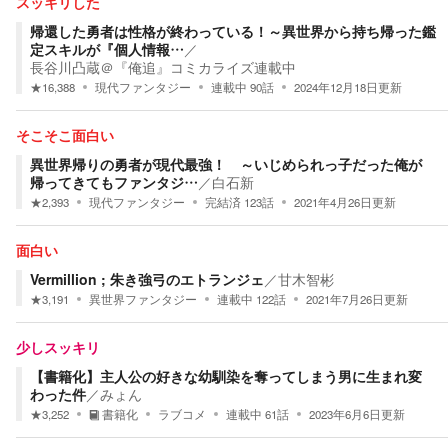
スッキリした
帰還した勇者は性格が終わっている！～異世界から持ち帰った鑑
定スキルが『個人情報…
／
長谷川凸蔵＠『俺追』コミカライズ連載中
★
16,388
現代ファンタジー
連載中
90
話
2024年12月18日
更新
そこそこ面白い
異世界帰りの勇者が現代最強！ ～いじめられっ子だった俺が
帰ってきてもファンタジ…
／
白石新
★
2,393
現代ファンタジー
完結済
123
話
2021年4月26日
更新
面白い
Vermillion ; 朱き強弓のエトランジェ
／
甘木智彬
★
3,191
異世界ファンタジー
連載中
122
話
2021年7月26日
更新
少しスッキリ
【書籍化】主人公の好きな幼馴染を奪ってしまう男に生まれ変
わった件
／
みょん
★
3,252
書籍化
ラブコメ
連載中
61
話
2023年6月6日
更新