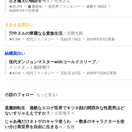
古き魔王の物語をっ！
／
壱兄さん
★
20,078
書籍化
異世界ファンタジー
連載中
394
話
2026年3月17日
更新
まあまあ面白い
穴中ヌルの華麗なる貴族生活
／
大間九郎
★
6,766
現代ファンタジー
完結済
135
話
2025年6月5日
更新
結構面白い
現代ダンジョンマスターwithコールドスリープ
／
インスタント脳味噌汁
★
9,518
現代ファンタジー
完結済
227
話
2025年7月26日
更新
小説のフォロー
もっと見る
退魔師転生 過酷なエロゲ世界でキツネ顔の関西弁な性悪男はど
ないすりゃええですか？
／
小宮地千々
じゃあ俺だけネトゲのキャラ使うわ ～数多のキャラクターを使
い分け異世界を自由に生きる～
／
藍敦