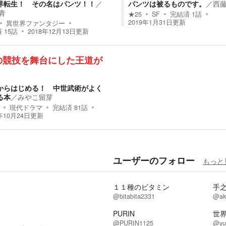
界転生！ その名はパンツ！！
／
パンツは被るものです。
／
西
青
★
25
SF
完結済
1
話
2019年1月31日
更新
異世界ファンタジー
済
15
話
2018年12月13日
更新
の競技を舞台にした王道が
！
からはじめる！ 中世武術がよく
る本
／
みやこ留芽
現代ドラマ
完結済
81
話
年10月24日
更新
ユーザーのフォロー
もっと
１１種のビタミン
手之
@bitabita2331
@ak
PURIN
世
@PURIN1125
@yu