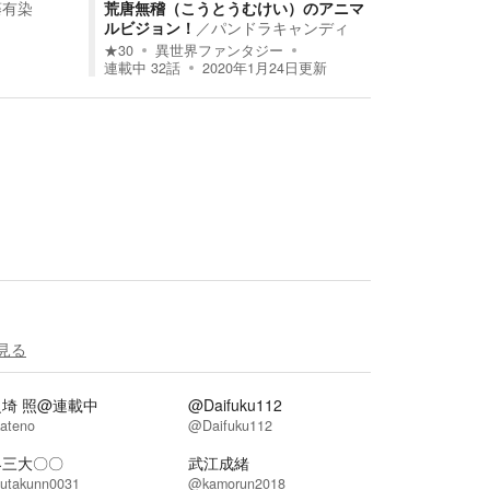
藤有染
荒唐無稽（こうとうむけい）のアニマ
ルビジョン！
／
パンドラキャンディ
★
30
異世界ファンタジー
連載中
32
話
2020年1月24日
更新
見る
埼 照@連載中
@Daifuku112
ateno
@Daifuku112
界三大〇〇
武江成緒
utakunn0031
@kamorun2018