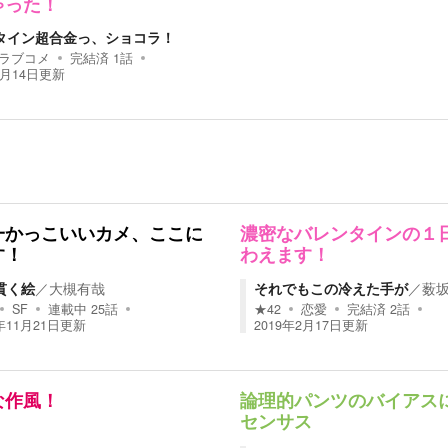
ゃった！
タイン超合金っ、ショコラ！
ラブコメ
完結済
1
話
2月14日
更新
一かっこいいカメ、ここに
濃密なバレンタインの１
す！
わえます！
貫く絵
／
大槻有哉
それでもこの冷えた手が
／
薮
SF
連載中
25
話
★
42
恋愛
完結済
2
話
年11月21日
更新
2019年2月17日
更新
な作風！
論理的パンツのバイアス
センサス