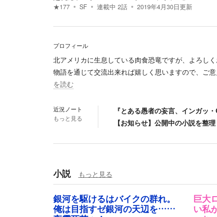
★
177
SF
連載中
2
話
2019年4月30日
更新
プロフィール
北アメリカに生息している肉食恐竜ですが、よろしく
物語を通じて交流出来れば嬉しく思いますので、ご意
を読む
近況ノート
『とある愚者の妄言、インガッ・
もっと見る
【お知らせ】公開中の小説を整理
小説
もっと見る
銀河を駆けるはバイクの群れ。
巨大
俺は目指すゼ銀河の天辺を……
い私