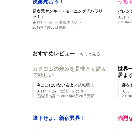
夜露死苦ぅ！
っち
超次元ヤンキー・モーニング「パラリ
バレン
ラ！」
★
81
2019年
★
177
SF
連載中
2
話
2019年4月30日
更新
おすすめレビュー
もっと見る
カクヨムの歩みを是非とも読ん
世界
で欲しい
居ま
今ここにいない友よ
／
結城藍人
扉を
★
114
詩・童話・その他
★
83
完結済
1
話
2019年3月26日
更新
2019
降下せよ、新宿異界！
強烈