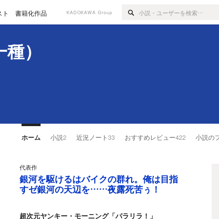
スト
書籍化作品
KADOKAWA Group
一種）
ホーム
小説
2
近況ノート
33
おすすめレビュー
422
小説の
代表作
銀河を駆けるはバイクの群れ。俺は目指
すゼ銀河の天辺を……夜露死苦ぅ！
超次元ヤンキー・モーニング「パラリラ！」