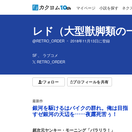
マイページ
小説を探す
ネク
レド（大型獣脚類の
@RETRO_ORDER
2018年11月13日
に登録
SF
ラブコメ
RETRO_ORDER
フォロー
プロフィールを共有
最新作
銀河を駆けるはバイクの群れ。俺は目指
すゼ銀河の天辺を……夜露死苦ぅ！
超次元ヤンキー・モーニング「パラリラ！」