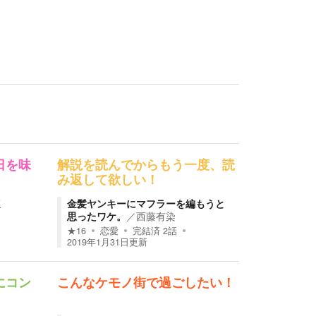
日を味
解説を読んでからもう一度、読
み返して欲しい！
坂
金髪ヤンキーにマフラーを編もうと
思ったワケ。
／
西藤有染
★
16
恋愛
完結済
2
話
2019年1月31日
更新
にコン
こんなケモノ街で過ごしたい！