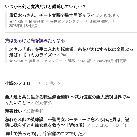
いつから剣と魔法だけと錯覚していた…？
底辺おっさん、チート覚醒で異世界楽々ライフ
／
ぎあまん
★
41,725
書籍化
異世界ファンタジー
連載中
690
話
2026年8月8日
更新
荒はあるけど先を読みたくなる
スキル「糸」を手に入れた転生者。糸をバカにする奴は全員ぶっ
飛ばす【コミカライズ…
／
Gai
★
26,068
異世界ファンタジー
連載中
1616
話
2026年8月9日
更新
小説のフォロー
もっと見る
亜人達と共に生きる転生錬金術師 〜武力偏重の亜人蔑視世界でや
りたいこと〜
／
澄元信弘
精霊仕い
／
忌野希和
忘れられ師の英雄譚 〜聖勇女パーティーに忘れられた男は、記
憶に残らずとも彼女達を救う〜【Web版】
／
しょぼん(´・ω・`)
裏山で拾ったのは、宇宙船のコアでした
／