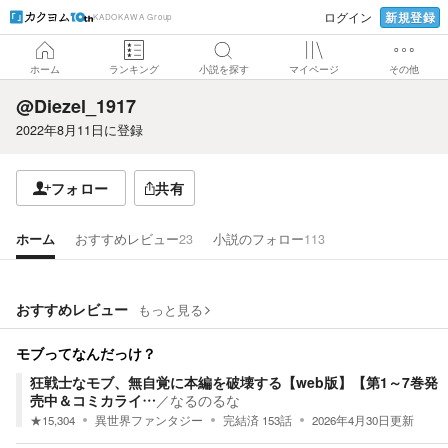
新規登録
ログイン
KADOKAWA Group
ホーム
ランキング
小説を探す
マイページ
その他
@Diezel_1917
2022年8月11日
に登録
フォロー
共有
ホーム
おすすめレビュー
23
小説のフォロー
113
おすすめレビュー
もっと見る
モブってなんだっけ？
狂戦士なモブ、無自覚に本編を破壊する【web版】【第1～7巻発
売中＆コミカライ…
／
なるのるな
★
15,304
異世界ファンタジー
完結済
153
話
2026年4月30日
更新