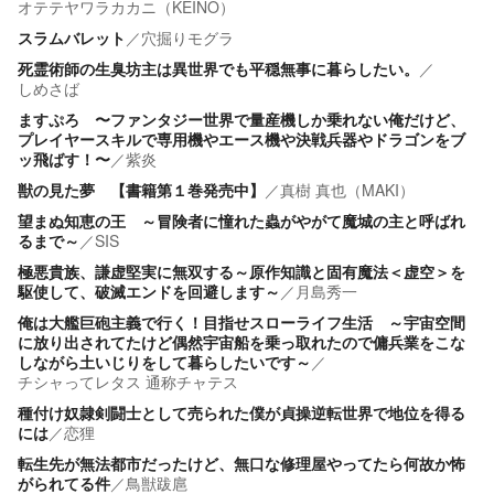
オテテヤワラカカニ（KEINO）
スラムバレット
／
穴掘りモグラ
死霊術師の生臭坊主は異世界でも平穏無事に暮らしたい。
／
しめさば
ますぷろ 〜ファンタジー世界で量産機しか乗れない俺だけど、
プレイヤースキルで専用機やエース機や決戦兵器やドラゴンをブ
ッ飛ばす！〜
／
紫炎
獣の見た夢 【書籍第１巻発売中】
／
真樹 真也（MAKI）
望まぬ知恵の王 ～冒険者に憧れた蟲がやがて魔城の主と呼ばれ
るまで～
／
SIS
極悪貴族、謙虚堅実に無双する～原作知識と固有魔法＜虚空＞を
駆使して、破滅エンドを回避します～
／
月島秀一
俺は大艦巨砲主義で行く！目指せスローライフ生活 ～宇宙空間
に放り出されてたけど偶然宇宙船を乗っ取れたので傭兵業をこな
しながら土いじりをして暮らしたいです～
／
チシャってレタス 通称チャテス
種付け奴隷剣闘士として売られた僕が貞操逆転世界で地位を得る
には
／
恋狸
転生先が無法都市だったけど、無口な修理屋やってたら何故か怖
がられてる件
／
鳥獣跋扈