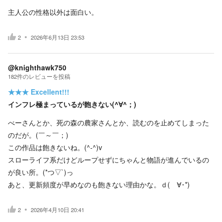
主人公の性格以外は面白い。
2
2026年6月13日 23:53
@knighthawk750
182
件の
レビューを投稿
★★★
Excellent!!!
インフレ極まっているが飽きない(^∀^；)
べーさんとか、死の森の農家さんとか、読むのを止めてしまった
のだが。(￣～￣；)
この作品は飽きないね。(^-^)v
スローライフ系だけどループせずにちゃんと物語が進んでいるの
が良い所。(*つ▽`)っ
あと、更新頻度が早めなのも飽きない理由かな。ｄ(ゝ∀･*)
2
2026年4月10日 20:41