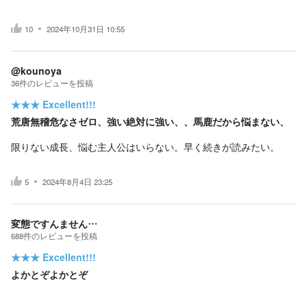
10
2024年10月31日 10:55
@kounoya
36
件の
レビューを投稿
★★★
Excellent!!!
荒唐無稽危なさゼロ、強い絶対に強い、、馬鹿だから悩まない、
限りない成長、悩む主人公はいらない。早く続きが読みたい。
5
2024年8月4日 23:25
変態ですんません…
688
件の
レビューを投稿
★★★
Excellent!!!
よかとぞよかとぞ