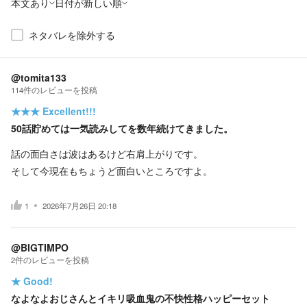
本文あり
日付が新しい順
ネタバレを除外する
@tomita133
114
件の
レビューを投稿
★★★
Excellent!!!
50話貯めては一気読みしてを数年続けてきました。
話の面白さは波はあるけど右肩上がりです。
そして今現在もちょうど面白いところですよ。
1
2026年7月26日 20:18
@BIGTIMPO
2
件の
レビューを投稿
★
Good!
なよなよおじさんとイキリ吸血鬼の不快性格ハッピーセット