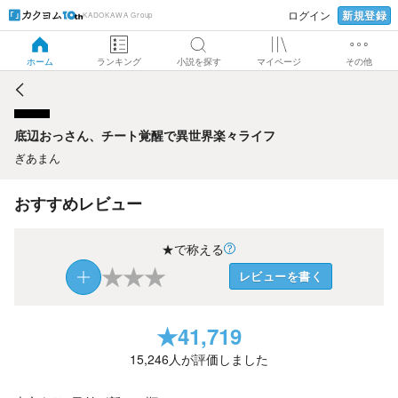
新規登録
ログイン
KADOKAWA Group
底辺おっさん、チート覚醒で異世界楽々ライフ
ホーム
ランキング
小説を探す
マイページ
その他
底辺おっさん、チート覚醒で異世界楽々ライフ
ぎあまん
おすすめレビュー
★で称える
★
★
★
レビューを書く
★
41,719
15,246
人が評価しました