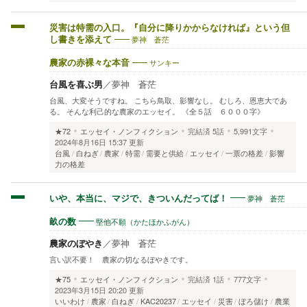
災害は特需の入口。『自分に降りかからなければ』という但
夢神 蒼茫
し書きを添えて
サンキー
農家の赤裸々な本音
台風を喜ぶ男
／
夢神 蒼茫
台風、大変そうですね。 こちら鳥取、影響なし。 むしろ、恩恵大であ
る。 そんな利己的な農家のエッセイ。 《全５話 ６０００字》
★72
エッセイ・ノンフィクション
完結済
5話
5,991文字
2024年8月16日 15:37 更新
台風
白ねぎ
農家
特需
需要と供給
エッセイ
一票の格差
影響
力の格差
夢神 蒼茫
いや、本当に、マジで、きついんだってば！
堅他不願（かたほかふがん）
畝の数
農家のぼやき
／
夢神 蒼茫
言い訳不要！ 農家の切なるぼやきです。
★75
エッセイ・ノンフィクション
完結済
1話
777文字
2023年3月15日 20:20 更新
いいわけ
農家
白ねぎ
KAC20237
エッセイ
災害
ぼろ儲け
農業