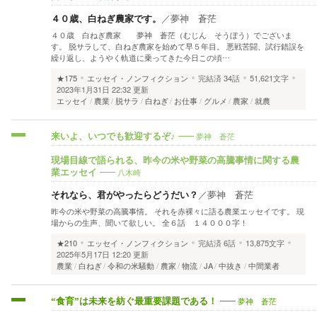
４０歳、白ねぎ農家です。
／
夢神 蒼茫
４０歳 白ねぎ農家 夢神 蒼茫（むじん そうぼう）でございま
す。 脱サラして、白ねぎ農家を始めて早５年目。 悪戦苦闘、試行錯誤を
繰り返し、ようやく軌道に乗ってきた今日この頃…
★175
エッセイ・ノンフィクション
完結済
34話
51,621文字
2023年1月31日 22:32 更新
エッセイ
農業
脱サラ
白ねぎ
お仕事
グルメ
農家
就農
夢神 蒼茫
来いよ、いつでも歓迎するぞ♪
現場目線で語られる、昨今の米や野菜の高騰事情に関する農
八木崎
業エッセイ
それなら、君がやったらどうだい？
／
夢神 蒼茫
昨今の米や野菜の高騰事情。 それを赤裸々に語る農業エッセイです。 現
場からの生声、聞いて欲しい。 全６話 １４０００字！
★210
エッセイ・ノンフィクション
完結済
6話
13,875文字
2025年5月17日 12:20 更新
農業
白ねぎ
令和の米騒動
農家
物流
JA
中抜き
中間業者
夢神 蒼茫
“食育”は未来を紡ぐ最重要課題である！