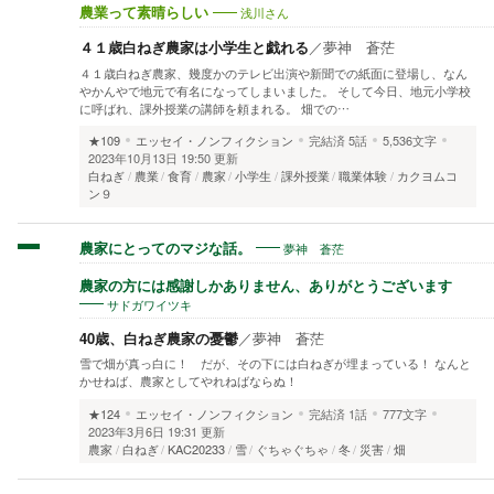
浅川さん
農業って素晴らしい
４１歳白ねぎ農家は小学生と戯れる
／
夢神 蒼茫
４１歳白ねぎ農家、幾度かのテレビ出演や新聞での紙面に登場し、なん
やかんやで地元で有名になってしまいました。 そして今日、地元小学校
に呼ばれ、課外授業の講師を頼まれる。 畑での…
★109
エッセイ・ノンフィクション
完結済
5話
5,536文字
2023年10月13日 19:50 更新
白ねぎ
農業
食育
農家
小学生
課外授業
職業体験
カクヨムコ
ン９
夢神 蒼茫
農家にとってのマジな話。
農家の方には感謝しかありません、ありがとうございます
サドガワイツキ
40歳、白ねぎ農家の憂鬱
／
夢神 蒼茫
雪で畑が真っ白に！ だが、その下には白ねぎが埋まっている！ なんと
かせねば、農家としてやれねばならぬ！
★124
エッセイ・ノンフィクション
完結済
1話
777文字
2023年3月6日 19:31 更新
農家
白ねぎ
KAC20233
雪
ぐちゃぐちゃ
冬
災害
畑