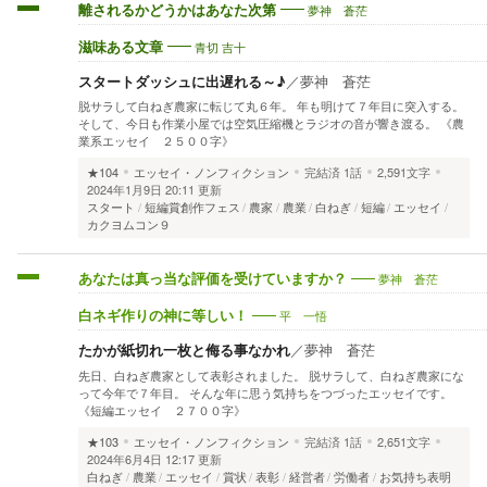
夢神 蒼茫
離されるかどうかはあなた次第
青切 吉十
滋味ある文章
スタートダッシュに出遅れる～♪
／
夢神 蒼茫
脱サラして白ねぎ農家に転じて丸６年。 年も明けて７年目に突入する。
そして、今日も作業小屋では空気圧縮機とラジオの音が響き渡る。 《農
業系エッセイ ２５００字》
★104
エッセイ・ノンフィクション
完結済
1話
2,591文字
2024年1月9日 20:11 更新
スタート
短編賞創作フェス
農家
農業
白ねぎ
短編
エッセイ
カクヨムコン９
夢神 蒼茫
あなたは真っ当な評価を受けていますか？
平 一悟
白ネギ作りの神に等しい！
たかが紙切れ一枚と侮る事なかれ
／
夢神 蒼茫
先日、白ねぎ農家として表彰されました。 脱サラして、白ねぎ農家にな
って今年で７年目。 そんな年に思う気持ちをつづったエッセイです。
《短編エッセイ ２７００字》
★103
エッセイ・ノンフィクション
完結済
1話
2,651文字
2024年6月4日 12:17 更新
白ねぎ
農業
エッセイ
賞状
表彰
経営者
労働者
お気持ち表明