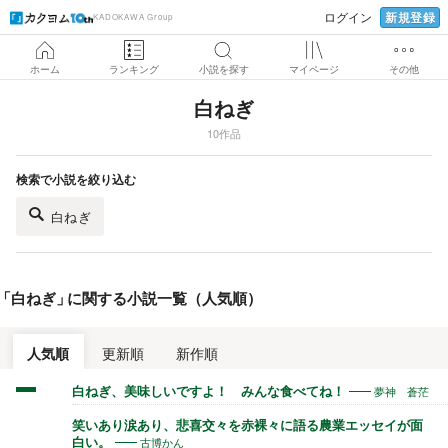
新規登録
ログイン
KADOKAWA Group
ホーム
ランキング
小説を探す
マイページ
その他
白ねぎ
10作品
検索で小説を絞り込む
白ねぎ
「
白ねぎ
」
に関する小説一覧（人気順）
人気順
更新順
新作順
夢神 蒼茫
白ねぎ、美味しいですよ！ みんな食べてね！
笑いあり涙あり、悲喜交々を赤裸々に語る農業エッセイが面
古博かん
白い。