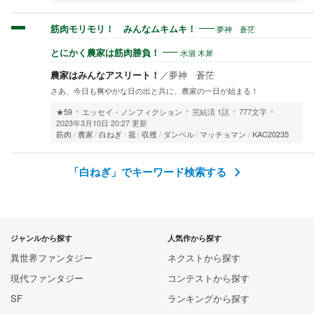
夢神 蒼茫
筋肉モリモリ！ みんなムキムキ！
水涸 木犀
とにかく農家は筋肉勝負！
農家はみんなアスリート！
／
夢神 蒼茫
さあ、今日も爽やかな日の出と共に、農家の一日が始まる！
★59
エッセイ・ノンフィクション
完結済
1話
777文字
2023年3月10日 20:27 更新
筋肉
農家
白ねぎ
菰
収穫
ダンベル
マッチョマン
KAC20235
「白ねぎ」でキーワード検索する
ジャンルから探す
人気作から探す
異世界ファンタジー
ネクストから探す
現代ファンタジー
コンテストから探す
SF
ランキングから探す