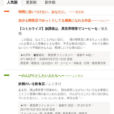
人気順
更新順
新作順
風見鶏
時間に追いつけない、あなたに。
ハルゾー
自分も喫茶店でゆっくりしてる感覚になれる作品
【コミカライズ】放課後は、異世界喫茶でコーヒーを
／
風見
鶏
この話は、なんてことのない話だ。 僕の喫茶店に来るちょっと変わ
ったお客さんと至極まともな僕の、平凡な毎日の話だ。 それでも構わ
ないという平穏好きな人は、暇潰しにでも僕の話に…
★4,576
書籍化
異世界ファンタジー
連載中
44話
271,480文字
2026年5月27日 15:22 更新
異世界
喫茶店
ほのぼの
21
コーヒー
非転生
日常
異世界日常
ふくすけ
ーのんびりとしたい人たちへー
妖精のいる飲食店
／
ふくすけ
ある日、僕は異世界で目覚めた。 宿を経営しながらいろいろなお客様と
ごくごく普通の僕のありふれたお話だ。 のんびりとしたい方にぜひ読ん
でいただきたい。 いらっしゃいませ。本日も宿「…
★19
異世界ファンタジー
連載中
25話
37,241文字
2017年10月15日 00:00 更新
ファンタジー
宿
生産職
恋愛
異世界日常
喫茶店