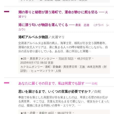
火
潮の香りと秘密が漂う港町で、運命が静かに舵を切る
浦マリ
桑葉 志遊 （クワバ シ
港に漂う匂いが物語を運んでくる
ユウ）
港町アルベルタ物語
／
火浦マリ
交易港アルベルタは各国の商人、海軍士官、移民が行き交う国際都市。
酒場の女主人マリアは、港に集まる人々の噂や秘密を耳にしながら、自
分の店を切り盛りしている。ある日、港に停泊した軍艦…
★23
異世界ファンタジー
完結済
52話
48,310文字
2025年8月17日 08:02 更新
カクヨムオンリー
港町
群像劇
異世界日常
王族
AI本文利用（対
話型）
ヒューマンドラマ
人情
白蛇
あなたに届くその日まで、私は何度でも話す
思いを届けるまで、いくつの言葉が必要ですか？
／
白蛇
事故で命を落とした高梨澪が目を覚ましたのは、草原と石壁の街が広が
る異世界。 そこでは、言葉も文化もまるで通じない。 彼女をかくまった
のは、孤独に生きる羊飼いの青年・エリヤフ。 …
★18
恋愛
連載中
40話
98,027文字