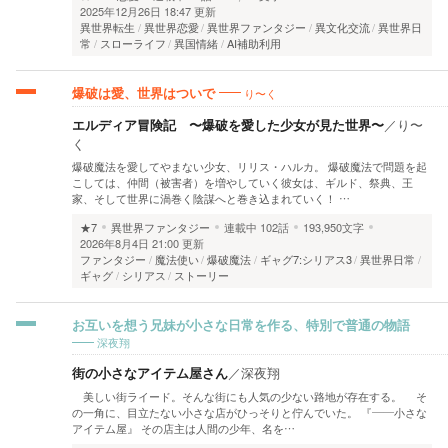
2025年12月26日 18:47 更新
異世界転生
異世界恋愛
異世界ファンタジー
異文化交流
異世界日
常
スローライフ
異国情緒
AI補助利用
り〜く
爆破は愛、世界はついで
エルディア冒険記 〜爆破を愛した少女が見た世界〜
／
り〜
く
爆破魔法を愛してやまない少女、リリス・ハルカ。 爆破魔法で問題を起
こしては、仲間（被害者）を増やしていく彼女は、ギルド、祭典、王
家、そして世界に渦巻く陰謀へと巻き込まれていく！ …
★7
異世界ファンタジー
連載中
102話
193,950文字
2026年8月4日 21:00 更新
ファンタジー
魔法使い
爆破魔法
ギャグ7:シリアス3
異世界日常
ギャグ
シリアス
ストーリー
お互いを想う兄妹が小さな日常を作る、特別で普通の物語
深夜翔
街の小さなアイテム屋さん
／
深夜翔
美しい街ライード。そんな街にも人気の少ない路地が存在する。 そ
の一角に、目立たない小さな店がひっそりと佇んでいた。 『――小さな
アイテム屋』 その店主は人間の少年、名を…