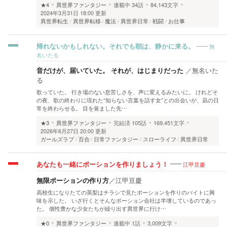
★4
異世界ファンタジー
連載中
34話
84,143文字
2024年3月31日 18:00 更新
異世界転生
異世界転移
魔法
異世界日常
戦闘
お仕事
無
帰れないかもしれない。それでも朝は、静かに来る。
名いたる
音だけが、届いていた。 それが、はじまりだった
／
無名いた
る
歌っていた。 行き場のない息苦しさを、声に変えるみたいに。 けれどそ
の夜、歌の終わりに現れた“知らない言葉を話す女”との出会いが、凪の日
常を終わらせる。 目を覚ました先…
★3
異世界ファンタジー
完結済
105話
169,451文字
2026年6月27日 20:00 更新
ガールズラブ
百合
日常ファンタジー
スローライフ
異世界日常
江甲亘慶
あなたも一緒にポーションを作りましょう！
無限ポーションの作り方
／
江甲亘慶
高校生になりたての英梨はチラシで見たポーションを作りのバイトに興
味を示した。 いざ行くとそんなポーション会社は半壊しているのであっ
た。 個性豊かな少女たちが繰り出す異世界に行け…
★0
異世界ファンタジー
連載中
1話
3,009文字