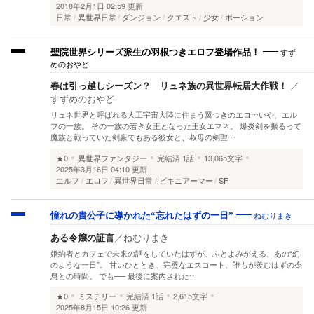
2018年2月1日 02:59 更新
日常
異世界日常
ダンジョン
クエスト
少女
ポーション
すず
聖院世界シリーズ派生の羽根つきエロフ登場作品！
めのおやど
春は引っ越しシーズン？ リュネ族の異世界転居大作戦！
／
すずめのおやど
リュネ世界と呼ばれる人工宇宙大陸に住まう翼つきのエロ…いや、エル
フの一族。 その一族の若き女王となった王女エマネ。 爆炎剣を振るって
魔族と戦っていた剣豪でもある彼女と、叔母の剣聖…
★0
異世界ファンタジー
完結済
1話
13,065文字
2025年3月16日 04:10 更新
エルフ
エロフ
異世界日常
ビキニアーマー
SF
ねむりまき
憧れの貴公子に導かれた“忘れたはずの一日”
ある令嬢の証言
／
ねむりまき
婚約者とカフェで未来の話をしていたはずが、ふとよみがえる、あの“幻
のような一日”。 甘いひととき、完璧なエスコート、誰もが羨むはずの令
息との時間。 でも── 最後に案内された…
★0
ミステリー
完結済
1話
2,615文字
2025年8月15日 10:26 更新