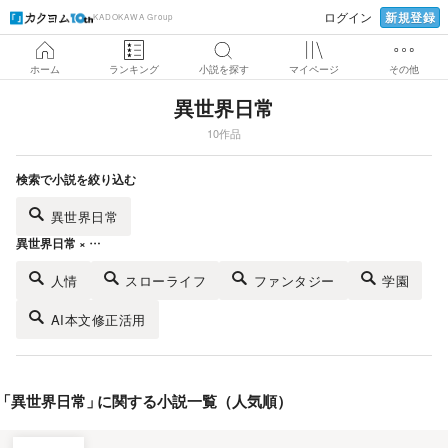
新規登録
ログイン
KADOKAWA Group
ホーム
ランキング
小説を探す
マイページ
その他
異世界日常
10作品
検索で小説を絞り込む
異世界日常
異世界日常 × …
人情
スローライフ
ファンタジー
学園
AI本文修正活用
「
異世界日常
」
に関する小説一覧（人気順）