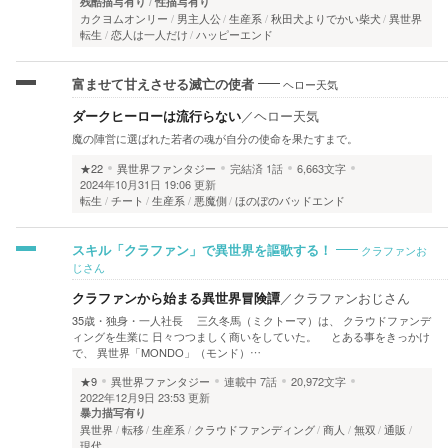
残酷描写有り
性描写有り
カクヨムオンリー
男主人公
生産系
秋田犬よりでかい柴犬
異世界
転生
恋人は一人だけ
ハッピーエンド
ヘロー天気
富ませて甘えさせる滅亡の使者
ダークヒーローは流行らない
／
ヘロー天気
魔の陣営に選ばれた若者の魂が自分の使命を果たすまで。
★22
異世界ファンタジー
完結済
1話
6,663文字
2024年10月31日 19:06 更新
転生
チート
生産系
悪魔側
ほのぼのバッドエンド
クラファンお
スキル「クラファン」で異世界を謳歌する！
じさん
クラファンから始まる異世界冒険譚
／
クラファンおじさん
35歳・独身・一人社長 三久冬馬（ミクトーマ）は、 クラウドファンデ
ィングを生業に 日々つつましく商いをしていた。 とある事をきっかけ
で、 異世界「MONDO」（モンド）…
★9
異世界ファンタジー
連載中
7話
20,972文字
2022年12月9日 23:53 更新
暴力描写有り
異世界
転移
生産系
クラウドファンディング
商人
無双
通販
現代