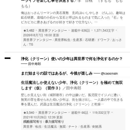
ーライフを楽しむ事を決意する
／
李 百桃 （すもも もも
もも）
俺はおっさんリーマンの美石屋敷 玄武(みいしやしき げんぶ)。趣味は
鉱石研磨。道端の小石から宝石と呼ばれるものまで気に入った『石』を
ピカピカに磨きあげるのが好きで好きで仕方ない。…
★3,482
異世界ファンタジー
連載中
636話
1,371,543文字
2026年8月7日 18:00 更新
異世界ファンタジー
異世界転生
生産系
石研磨
ドワーフ
おっさ
ん
TS
浄化（クリーン）使いの少年は異世界で何を浄化するのか？
田中寿郎
@caosmain
まだ始まりの話ではあるが、今後が楽しみ
生活魔法しか使えない少年、浄化（クリーン）を極めて無双
します（仮）（習作３）
／
田中寿郎
壁しか見えない街（城郭都市）の中は嫌いだ。孤児院でイジメに遭い、
無実の罪を着せられた幼い少年は、街を抜け出し、一人森の中で生きる
事を選んだ。武器は生活魔法の浄化（クリーン）と乾燥…
★3,540
異世界ファンタジー
連載中
66話
119,532文字
2021年10月26日 12:39 更新
残酷描写有り
暴力描写有り
異世界
転生
生活魔法
無双
チート
生産系
剣術系