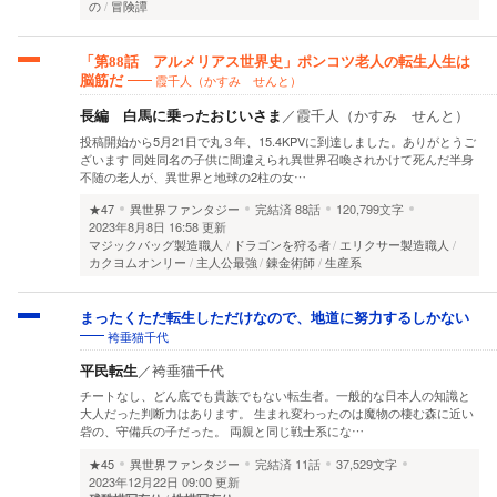
の
冒険譚
「第88話 アルメリアス世界史」ポンコツ老人の転生人生は
霞千人（かすみ せんと）
脳筋だ
長編 白馬に乗ったおじいさま
／
霞千人（かすみ せんと）
投稿開始から5月21日で丸３年、15.4KPVに到達しました。ありがとうご
ざいます 同姓同名の子供に間違えられ異世界召喚されかけて死んだ半身
不随の老人が、異世界と地球の2柱の女…
★47
異世界ファンタジー
完結済
88話
120,799文字
2023年8月8日 16:58 更新
マジックバッグ製造職人
ドラゴンを狩る者
エリクサー製造職人
カクヨムオンリー
主人公最強
錬金術師
生産系
まったくただ転生しただけなので、地道に努力するしかない
袴垂猫千代
平民転生
／
袴垂猫千代
チートなし、どん底でも貴族でもない転生者。一般的な日本人の知識と
大人だった判断力はあります。 生まれ変わったのは魔物の棲む森に近い
砦の、守備兵の子だった。 両親と同じ戦士系にな…
★45
異世界ファンタジー
完結済
11話
37,529文字
2023年12月22日 09:00 更新