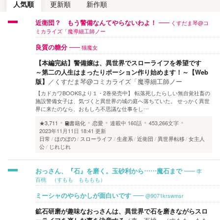
人気順
更新順
新作順
くすだま琴@コ
近衛団？ もう警備なんてやらないわよ！
ミカライズ「魔導細工師ノー
猫魔女
良質の糖分
【本編完結】警備嬢は、異世界でスローライフを希望です
～第二の人生はまったりポーション作り始めます！～【Web
版】
／
くすだま琴@コミカライズ「魔導細工師ノー
【カドカワBOOKSより１・2巻発売中】 転落死したらしい無自覚社畜の
施設警備女子は、気づくと異世界の城の庭へ落ちていた。 せっかく異世
界に来たのなら、おもしろ不思議な仕事をし…
★3,711
書籍化
恋愛
連載中
160話
453,266文字
2023年11月11日 18:41 更新
日常
ほのぼの
スローライフ
生産系
近衛団
異世界転移
女主人
公
じれじれ
李
おっさん、『石』を磨く。玉砂利から……魔石まで
百桃 （すもも もももも）
@9071krswmsr
ミーシャのやらかしが面白いです
鉱石研磨が趣味なおっさんは、異世界で石を磨きながらスロ