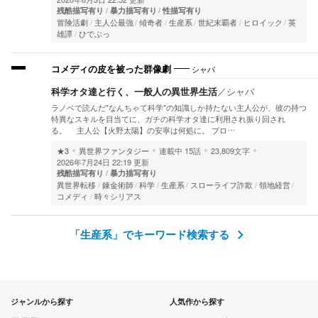
残酷描写有り
暴力描写有り
性描写有り
冒険活劇
主人公最強
傾奇者
生産系
世紀末覇者
ヒロイック
英
雄譚
ひでぶっ
シャバ
コメディの皮を被った群像劇
科学オタ達と行く、一般人の異世界生活
／
シャバ
ラノベで読んだ"なんちゃて科学"の知識しか持たない主人公が、彼の持つ
特異なスキルを目当てに、ガチの科学オタ達に利用され振り回され
る。 主人公【火野太陽】の安寧は何処に。 プロ…
★3
異世界ファンタジー
連載中
15話
23,809文字
2026年7月24日 22:19 更新
残酷描写有り
暴力描写有り
異世界転移
錬金術師
科学
生産系
スローライフ詐欺
領地経営
コメディ
時々シリアス
「生産系」でキーワード検索する
ジャンルから探す
人気作から探す