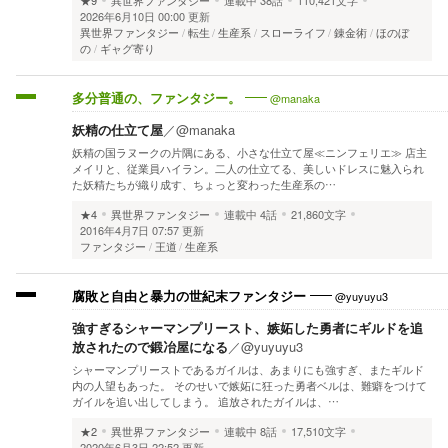
2026年6月10日 00:00 更新
異世界ファンタジー
転生
生産系
スローライフ
錬金術
ほのぼ
の
ギャグ寄り
@manaka
多分普通の、ファンタジー。
妖精の仕立て屋
／
@manaka
妖精の国ラヌークの片隅にある、小さな仕立て屋≪ニンフェリエ≫ 店主
メイリと、従業員ハイラン。二人の仕立てる、美しいドレスに魅入られ
た妖精たちが織り成す、ちょっと変わった生産系の…
★4
異世界ファンタジー
連載中
4話
21,860文字
2016年4月7日 07:57 更新
ファンタジー
王道
生産系
@yuyuyu3
腐敗と自由と暴力の世紀末ファンタジー
強すぎるシャーマンプリースト、嫉妬した勇者にギルドを追
放されたので鍛冶屋になる
／
@yuyuyu3
シャーマンプリーストであるガイルは、あまりにも強すぎ、またギルド
内の人望もあった。 そのせいで嫉妬に狂った勇者ベルは、難癖をつけて
ガイルを追い出してしまう。 追放されたガイルは、…
★2
異世界ファンタジー
連載中
8話
17,510文字
2020年6月3日 22:52 更新