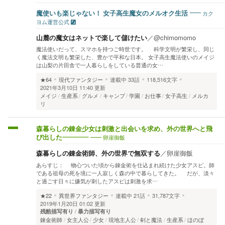
カク
魔使いも楽じゃない！ 女子高生魔女のメルオク生活
ヨム運営公式
山麓の魔女はネットで楽して儲けたい
／
@chimomomo
魔法使いだって、スマホを持つご時世です。 科学文明が繁栄し、同じ
く魔法文明も繁栄した、豊かで平和な日本。 女子高生魔法使いのメイジ
は山梨の片田舎で一人暮らしをしている普通の女…
★64
現代ファンタジー
連載中
33話
118,516文字
2021年3月10日 11:40 更新
メイジ
生産系
グルメ
キャンプ
学園
お仕事
女子高生
メルカ
リ
森暮らしの錬金少女は刺激と出会いを求め、外の世界へと飛
卵崖御飯
び出した――――
森暮らしの錬金術師、外の世界で無双する
／
卵崖御飯
あらすじ： 物心ついた頃から錬金術を仕込まれ続けた少女アスピ。師
である祖母の死を境に一人寂しく森の中で暮らしてきた。 だが、淡々
と過ごす日々に嫌気が刺したアスピは刺激を求…
★22
異世界ファンタジー
連載中
21話
31,787文字
2019年1月20日 01:02 更新
残酷描写有り
暴力描写有り
錬金術師
女主人公
少女
現地主人公
剣と魔法
生産系
ほのぼ