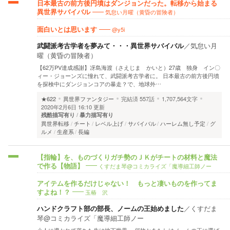
日本最古の前方後円墳はダンジョンだった。転移から始まる
気怠い月曜（黄昏の冒険者）
異世界サバイバル
@y5i
面白いとは思います
武闘派考古学者を夢みて・・・異世界サバイバル
／
気怠い月
曜（黄昏の冒険者）
【62万PV達成感謝】冴島海渡（さえじま かいと）27歳 独身 イン〇
ィー・ジョーンズに憧れて、武闘派考古学者に。 日本最古の前方後円墳
を探検中にダンジョンコアの暴走？で、地球外…
★622
異世界ファンタジー
完結済
557話
1,707,564文字
2020年2月6日 16:10 更新
残酷描写有り
暴力描写有り
異世界転移
チート
レベル上げ
サバイバル
ハーレム無し予定
グ
ルメ
生産系
長編
【指輪】を、ものづくりガチ勢のＪＫがチートの材料と魔法
くすだま琴@コミカライズ「魔導細工師ノー
で作る【物語】
アイテムを作るだけじゃない！ もっと凄いものを作ってま
玉椿 沢
すよね！？
ハンドクラフト部の部長、ノームの王始めました
／
くすだま
琴@コミカライズ「魔導細工師ノー
小人に導かれて落ちた先は地下世界。 何故かあたしはノームの王に選ば