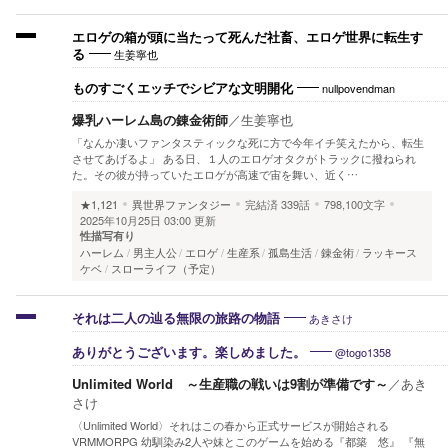
エロゲの箱が頭に当たって死んだ社畜、エロゲ世界に転生す
生姜寧也
る
nullpovendman
ものすごくエッチでシビアな文明開化
爆乳ハーレム島の錬金術師
／
生姜寧也
「なんか凄いファンタスティックな死に方で今年イチ笑えたから、転生
させてあげるよ」 ある日、１人のエロゲオタクがトラックに撥ねられ
た。その彼が持っていたエロゲが高速で宙を舞い、近く…
★1,121
異世界ファンタジー
完結済
339話
798,100文字
2025年10月25日 03:00 更新
性描写有り
ハーレム
男主人公
エロゲ
生産系
孤島生活
錬金術
ラッキース
ケベ
スローライフ（予定）
あきさけ
それは二人の辿る無限の旅路の物語
@togo1358
ありがとうございます。楽しめました。
Unlimited World ～生産職の戦いは9割が準備です～
／
あき
さけ
〈Unlimited World〉それはこの春から正式サービスが開始される
VRMMORPG 幼馴染み2人や妹とこのゲームを始める『都築 悠』 『無