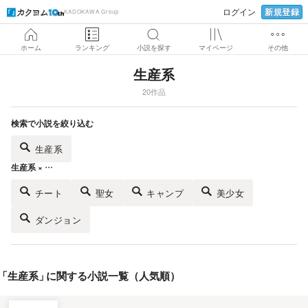
新規登録
ログイン
KADOKAWA Group
ホーム
ランキング
小説を探す
マイページ
その他
生産系
20作品
検索で小説を絞り込む
生産系
生産系 × …
チート
聖女
キャンプ
美少女
ダンジョン
「
生産系
」
に関する小説一覧（人気順）