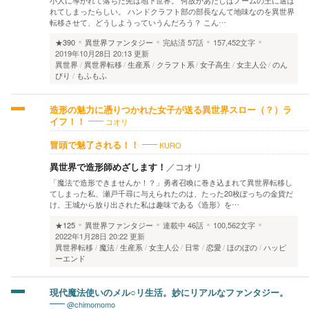
れてしまったらしい。 ハンドクラフト部の部長なんて地味なのを異世界
転移させて、どうしようっていうんだろう？ こん…
★390
異世界ファンタジー
完結済
57話
157,452文字
2019年10月28日 20:13 更新
異世界
異世界転移
生産系
クラフト系
女子高生
女主人公
のん
びり
もふもふ
造形の魅力に憑りつかれた女子が送る異世界スロー（？）ラ
コオリ
イフ！！
KURO
冒頭で魅了される！！
異世界で造形師めざします！
／
コオリ
「魔法で造形できませんか！？」勇者召喚に巻き込まれて異世界転移し
てしまった私、瀬戸千尋に与えられたのは、たった20枚ぽっちの金貨だ
け。王城から放り出された私は趣味である《造形》を…
★125
異世界ファンタジー
連載中
46話
100,562文字
2022年1月28日 20:22 更新
異世界転移
魔法
生産系
女主人公
日常
恋愛
ほのぼの
ハッピ
ーエンド
現代魔法使いのメル○リ生活。妙にリアルなファンタジー。
@chimomomo