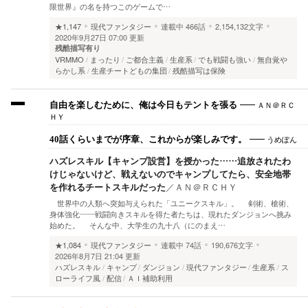
限世界』の名を持つこのゲームで…
★1,147
現代ファンタジー
連載中
466話
2,154,132文字
2020年9月27日 07:00 更新
残酷描写有り
VRMMO
まったり
ご都合主義
生産系
でも戦闘も強い
無自覚や
らかし系
生産チートどもの集団
残酷描写は保険
ＡＮ＠ＲＣ
自由を楽しむために、俺は今日もテントを張る
ＨＹ
うめぽん
40話くらいまでが序章、これからが楽しみです。
ハズレスキル【キャンプ設営】を授かった……追放されたわ
けじゃないけど、戦えないのでキャンプしてたら、安全地帯
を作れるチートスキルだった
／
ＡＮ＠ＲＣＨＹ
世界中の人類へ突如与えられた「ユニークスキル」。 剣術、槍術、
身体強化――戦闘向きスキルを得た者たちは、現れたダンジョンへ挑み
始めた。 そんな中、大学生の九十八（にのまえ…
★1,084
現代ファンタジー
連載中
74話
190,676文字
2026年8月7日 21:04 更新
ハズレスキル
キャンプ
ダンジョン
現代ファンタジー
生産系
ス
ローライフ風
配信
ＡＩ補助利用