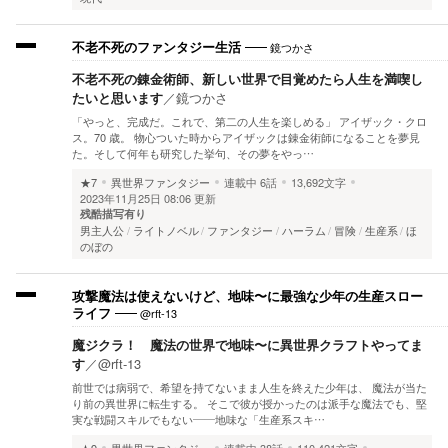
鏡つかさ
不老不死のファンタジー生活
不老不死の錬金術師、新しい世界で目覚めたら人生を満喫し
たいと思います
／
鏡つかさ
「やっと、完成だ。これで、第二の人生を楽しめる」 アイザック・クロ
ス。70 歳。 物心ついた時からアイザックは錬金術師になることを夢見
た。そして何年も研究した挙句、その夢をやっ…
★7
異世界ファンタジー
連載中
6話
13,692文字
2023年11月25日 08:06 更新
残酷描写有り
男主人公
ライトノベル
ファンタジー
ハーラム
冒険
生産系
ほ
のぼの
攻撃魔法は使えないけど、地味〜に最強な少年の生産スロー
@rft-13
ライフ
魔ジクラ！ 魔法の世界で地味〜に異世界クラフトやってま
す
／
@rft-13
前世では病弱で、希望を持てないまま人生を終えた少年は、 魔法が当た
り前の異世界に転生する。 そこで彼が授かったのは派手な魔法でも、堅
実な戦闘スキルでもない――地味な「生産系スキ…
★9
異世界ファンタジー
連載中
38話
110,421文字