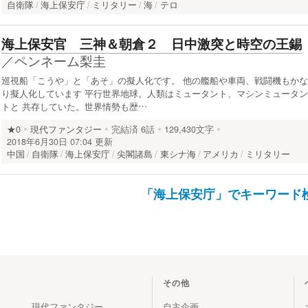
自衛隊
海上保安庁
ミリタリー
海
テロ
海上保安官 三神＆朝倉２ 日中激突と時空の王錫
／
ペンネーム梨圭
巡視船「こうや」と「あそ」の擬人化です。 他の艦船や車両、戦闘機もかな
り擬人化しています 平行世界地球。人類はミュータント、マシンミュータン
トと 共存していた。世界情勢も歴…
★0
現代ファンタジー
完結済
6話
129,430文字
2018年6月30日 07:04 更新
中国
自衛隊
海上保安庁
尖閣諸島
東シナ海
アメリカ
ミリタリー
「海上保安庁」でキーワード
その他
現代ファンタジー
自主企画