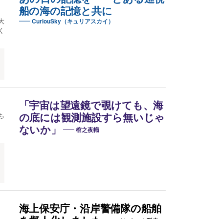
船の海の記憶と共に
大
CuriouSky（キュリアスカイ）
く
「宇宙は望遠鏡で覗けても、海
ち
の底には観測施設すら無いじゃ
ないか」
棺之夜幟
海上保安庁・沿岸警備隊の船舶