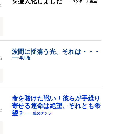
を擬人化しました
ペンネーム梨圭
の
波間に揺蕩う光、それは・・・
起
早川隆
命を賭けた戦い！彼らが手繰り
寄せる運命は絶望、それとも希
た
望？
鉄のクジラ