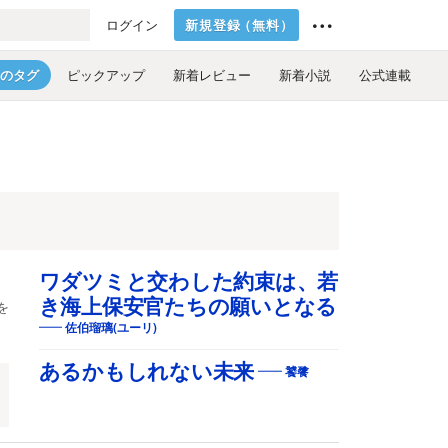
新規登録
（
無料
）
ログイン
のタグ
ピックアップ
新着レビュー
新着小説
公式連載
ワダツミと交わした約束は、若
き海上保安官たちの願いとなる
を
佐伯瑠璃(ユーリ)
あるかもしれない未来
饕餮