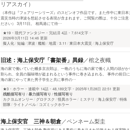
リアスカイ）
（本作は『フェアリーシリーズ』のスピンオフ作品です。また作中に東日本
震災当時の津波を想起させる表現が含まれます。ご閲覧の際は、十分ご注意
ださい） 3月11日。 相馬港にて待…
★19
現代ファンタジー
完結済
4話
7,614文字
2026年3月11日 14:46 更新
擬人化
短編
津波
艦船
地震
3.11
東日本大震災
海上保安庁
／
棺之夜幟
旧述：海上保安庁「書架番」異録
海の家で働いていた幡多京次郎は、一晩のうちに海の家で働く人間の頭がか
割られ、全員の脳味噌が盗まれるという事件に巻き込まれる。 事件の前日に
海の家にやって来た男子学生と共に事件の…
★3
ホラー
連載中
14話
48,189文字
2025年1月28日 22:51 更新
残酷描写有り
暴力描写有り
性描写有り
カクヨムオンリー
グロテスク
怪異ホラー
ミステリ
海上保安庁
特殊
部隊
ライトノベル
コズミックホラー
／
ペンネーム梨圭
海上保安官 三神＆朝倉
海上保安官 三神＆朝倉 数年前にある事件に巻き込まれ拉致され人体実験さ