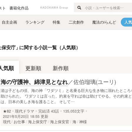
スト
書籍化作品
KADOKAWA Group
自主企画
ランキング
特集
二次創作
魔法のiらんど
人気
上保安庁
」
に関する小説一覧（人気順）
人気順
更新順
新作順
／
佐伯瑠璃(ユーリ)
海の守護神、綿津見となれ
渚は子どもの頃、海の神「ワダツミ」と名乗る巨大な生き物に溺れたところ
助けられた。 ワダツミは言った、約束を守れば命は助けてやる。その約束と
は、日本の美しき海を護ること。 そして…
★82
現代ドラマ
完結済
43話
135,053文字
2021年5月20日 18:55 更新
現代
お仕事
海上保安庁
海上保安官
海
神様