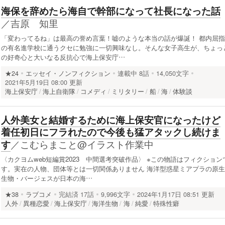
海保を辞めたら海自で幹部になって社長になった話
／
吉原 知里
「変わってるね」は最高の誉め言葉！嘘のような本当の話が爆誕！ 都内屈指
の有名進学校に通うクセに勉強に一切興味なし。そんな女子高生が、ちょっ
の好奇心と大いなる反抗心で海上保安庁…
★24
エッセイ・ノンフィクション
連載中
8話
14,050文字
2021年5月19日 08:00 更新
海上保安庁
海上自衛隊
コメディ
ミリタリー
船
海
体験談
人外美女と結婚するために海上保安官になったけど
着任初日にフラれたので今後も猛アタックし続けま
／
こむらまこと@イラスト作業中
す
〈カクヨムweb短編賞2023 中間選考突破作品〉 ※この物語はフィクション
す。実在の人物、団体等とは一切関係ありません 海洋型惑星ミアプラの原生
生物・バージェスが日本の海…
★38
ラブコメ
完結済
17話
9,996文字
2024年1月17日 08:51 更新
人外
異種恋愛
海上保安庁
海洋生物
海
純愛
特殊性癖