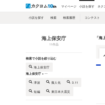
マイページ
小説を探す
ネク
小説を探す
検索
検索履歴
コンテスト
海上保安庁
「
海
11作品
検索で小説を絞り込む
海上保安庁
海上保安庁 × …
津波
擬人化
3.11
短編
東日本大震災