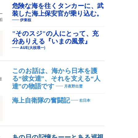
危険な海を往くタンカーに、武
装した海上保安官が乗り込む。
ー
船
伊東椋
"そのスジ"の人にとって、充
分ありえる『いまの風景』
AUE(大枝瑛一)
このお話は、海から日本を護
る“彼女達”、それを支える“人
ま
達”の物語です
月夜野出雲
海上自衛隊の奮闘記
右日本
ュ
あの日の記憶をーーとある巡視