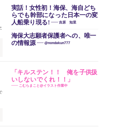
実話！女性初！海保、海自どち
らでも幹部になった日本一の変
人船乗り現る!
吉原 知里
と
海保大志願者保護者への、唯一
の情報源
@nondakun777
「キルステン！！ 俺を子供扱
いしないでくれ！！」
こむらまこと@イラスト作業中
で