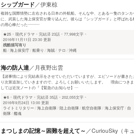
／
伊東椋
シップガード
複雑な国際情勢に左右される日本の外航船。そんな中、とある一隻のタンカ
に、武装した海上保安官が乗り込んだ。彼らは『シップガード』と呼ばれる
の用心棒だった―――
★25
現代ドラマ
完結済
23話
77,998文字
2016年11月11日 23:30 更新
残酷描写有り
船
海上保安庁
船乗り
海賊
テロ
沖縄
／
月夜野出雲
海の防人達
【諸事情により完結表示をさせていただいていますが、エピソードが書きた
り次第追加していきますので、よろしくお願いいたします。 理由につきま
しては近況ノートの『【緊急のお知らせ】…
★6
現代ドラマ
完結済
35話
202,055文字
2016年9月24日 13:00 更新
ライトミリタリー
海上自衛隊
陸上自衛隊
航空自衛隊
海上保安庁
自
衛隊
艦魂
／
CuriouSky（キ
まつしまの記憶～困難を超えて～