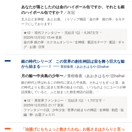
あなたが落としたのは金のハイボール缶ですか、それとも銀
のハイボール缶ですか？
／
灰冠
主人公と女神様、あとお酒。（イソップ物語「金の斧 銀の斧」をモチ
ーフにしております）
★12
現代ファンタジー
完結済
1話
6,267文字
2023年12月3日 15:44 更新
金の斧 銀の斧
カクヨムオンリー
女神様
童話モチーフ
童話
ギャ
グ
お酒
日常
銀の時代シリーズ この世界の創生神話は宙を舞う巨大な鯨
青樹春夜（あおきはるや:旧halhal-
から始まる……！
月の鯨〜中央島の少年〜
／
青樹春夜（あおきはるや:旧halhal-
銀の時代と呼ばれるこの時代に栄えた中央島。それよりもずっと昔、金
の時代よりも昔に起きた世界の始まりの話。 いつものようにユーリが神
話採集していると、ふと始まった創生神話の話題。…
★12
異世界ファンタジー
完結済
1話
1,737文字
2025年12月25日 21:17 更新
ファンタジー小説
少年少女
世界の始まりの神話
女神様
初恋
短
編
卵
お題フェス11
「油揚げにもちょっと飽きたわね」お狐さまはさらりと言っ