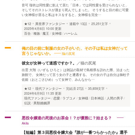
音可 瑠衣は同性愛に飢えて居た「日本」では同性愛を受けられないと、
そしてそのストレスが溜まり死んでしまった。 そうすると目の前に可愛
い女神様が居ると私はキスをすると、女神様を完全…
★12
異世界ファンタジー
連載中
13話
25,251文字
2025年4月6日 10:00 更新
百合
種族
魔王
女神様
ハーレム
俺の目の前に制服の女の子がいた、その子は私は女神だって
猫の尻尾
言うじゃないか。
彼女が女神って迷惑ですか？。
／
猫の尻尾
出雲 大翔（いずも ひろと）は雑誌の取材で島根県を訪れた際、泊まった
旅館で、 女神だって言う女の子と遭遇する。 その女の子は自分は御杜子
佐姫（おとごさひめ）って女神で、みんなから…
★12
現代ファンタジー
完結済
27話
35,859文字
2024年6月9日 11:35 更新
現代ファンタジー
恋愛
ラブコメ
女神様
日本神話
人間の男子
伝説
異類婚姻譚
悪役令嬢達の死後のお茶会！？が優雅に？始まる？
Akila
【短編】第３回悪役令嬢大会『誰が一番つらかったか』選手