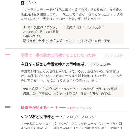
権
／
Akila
女神アフロディーテが物語に出てくる『悪役』達を集めて、女性達の
死後お話会を開催します。 果たして『誰が一番つらかったか』。決着
は着くのか？ご褒美はあるのか？自分の死に様を女性…
★10
異世界ファンタジー
完結済
7話
22,786文字
2023年7月7日 11:05 更新
残酷描写有り
悪役令嬢
女神様
女主人公
パロディ
妹
妖精
皇后
魔女
ラッシュ坂井
学園で一番の美女と同棲することになった件
今日から始まる学園女神との同棲生活
／
ラッシュ坂井
学園で女神様とか天使様とか呼ばれている女子生徒がいる。篠宮雪乃
だ。放課後の誰もいない教室に一人残る川上清隆は彼女か泣いている姿
を目撃する……。 そこから始まる二人の関わり。耐え…
★6
恋愛
完結済
1話
7,427文字
2026年3月26日 16:26 更新
男主人公
同棲生活
美少女
ほのぼの
青春
女神様
高校生
マロッシマロッシ
珍道中が始まる……？
シンジ君と女神様と……
／
マロッシマロッシ
【⭐️❤️励みになります！】 シンジ・フジマサがコールドスリープから目
覚めると女神がいた。 珍道中が始まりそうな雰囲気を短編として書きま