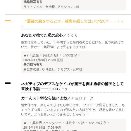
残酷描写有り
ライトノベル
女神様
アクション
妖
くく
“最後の息をするとき、後悔を残してはいけない”
り
あなたが捨てた私の恋心
／
くくり
彼女は恋をしていた。十年間ずっと婚約者のことだけを、見つめ続けて
いた。彼が……無邪気によそ見をするまでは。
★9
恋愛
完結済
1話
5,536文字
2024年11月30日 20:39 更新
暴力描写有り
異世界恋愛
やり直し
シリアス
女神様
ネガティブのデブスなケイゴが魔王を倒す勇者の補欠として
チョロォーク
冒険する話
カーんスト99なら強いよね
／
チョロォーク
処女作です。楽しんで頂けたら幸いです。 プロローグ変更しました。ち
ょっとずつ書いていきますので読みたい方はどうぞ。 感想を書いて欲し
いです、どう面白いとかつまらないとかそう…
★0
異世界ファンタジー
連載中
162話
422,260文字
2019年1月14日 17:56 更新