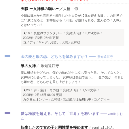
天職 〜女神様の願い〜
／
大橋 仰
今日は日本から異世界へ転生した主人公が15歳を迎える日。この世界で
は15歳になると、女神様から『天職』が授けられる。主人公の『天職』
とはいったい？
★18
異世界ファンタジー
完結済
2話
3,254文字
2022年1月2日 07:45 更新
コメディ
ギャグ
お笑い
天職
女神様
敷知遠江守
金の愛と銀の恋、どちらを望みますか？
泉の女神
／
敷知遠江守
妻に離婚を告げられ、傷心の旅の途中に立ち寄った泉。 そこでなんと、
女神様に出会ってしまった。 女神様は笑顔で言う。 「金の愛か、それと
も銀の恋、どちらかを差し上げましょう！」
★23
詩・童話・その他
完結済
1話
1,565文字
2025年12月18日 06:00 更新
カクヨムオンリー
女神様
恋だ愛だは品切れ中
コメディー
vanillaしお
愛は種族を超える、そして「世界」を救います
ん
転生したので女の子と同性愛を極めます
／
vanillaしおん