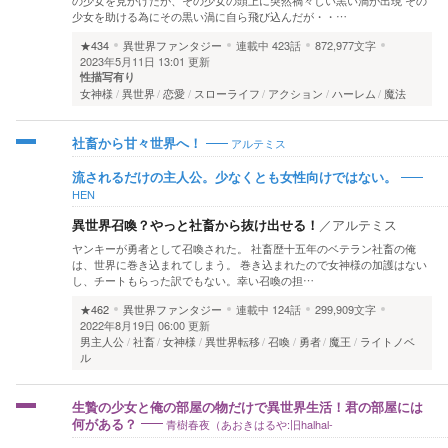
少女を助ける為にその黒い渦に自ら飛び込んだが・・…
★434
異世界ファンタジー
連載中
423話
872,977文字
2023年5月11日 13:01 更新
性描写有り
女神様
異世界
恋愛
スローライフ
アクション
ハーレム
魔法
アルテミス
社畜から甘々世界へ！
流されるだけの主人公。少なくとも女性向けではない。
HEN
異世界召喚？やっと社畜から抜け出せる！
／
アルテミス
ヤンキーが勇者として召喚された。 社畜歴十五年のベテラン社畜の俺
は、世界に巻き込まれてしまう。 巻き込まれたので女神様の加護はない
し、チートもらった訳でもない。幸い召喚の担…
★462
異世界ファンタジー
連載中
124話
299,909文字
2022年8月19日 06:00 更新
男主人公
社畜
女神様
異世界転移
召喚
勇者
魔王
ライトノベ
ル
生贄の少女と俺の部屋の物だけで異世界生活！君の部屋には
青樹春夜（あおきはるや:旧halhal-
何がある？