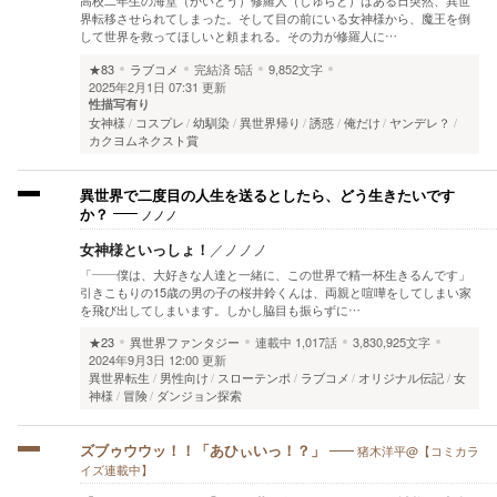
高校二年生の海堂（かいどう）修羅人（しゅらと）はある日突然、異世
界転移させられてしまった。そして目の前にいる女神様から、魔王を倒
して世界を救ってほしいと頼まれる。その力が修羅人に…
★83
ラブコメ
完結済
5話
9,852文字
2025年2月1日 07:31 更新
性描写有り
女神様
コスプレ
幼馴染
異世界帰り
誘惑
俺だけ
ヤンデレ？
カクヨムネクスト賞
異世界で二度目の人生を送るとしたら、どう生きたいです
ノノノ
か？
女神様といっしょ！
／
ノノノ
「――僕は、大好きな人達と一緒に、この世界で精一杯生きるんです」
引きこもりの15歳の男の子の桜井鈴くんは、両親と喧嘩をしてしまい家
を飛び出してしまいます。しかし脇目も振らずに…
★23
異世界ファンタジー
連載中
1,017話
3,830,925文字
2024年9月3日 12:00 更新
異世界転生
男性向け
スローテンポ
ラブコメ
オリジナル伝記
女
神様
冒険
ダンジョン探索
猪木洋平@【コミカラ
ズブゥウウッ！！「あひぃいっ！？」
イズ連載中】