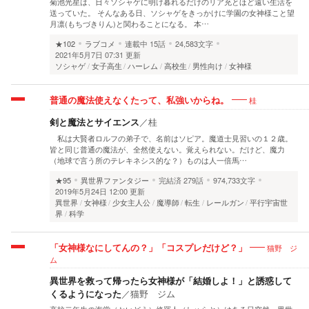
菊池光星は、日々ソシャゲに明け暮れるだけのリア充とほど遠い生活を
送っていた。 そんなある日、ソシャゲをきっかけに学園の女神様こと望
月凛(もちづきりん)と関わることになる。 本…
★102
ラブコメ
連載中
15話
24,583文字
2021年5月7日 07:31 更新
ソシャゲ
女子高生
ハーレム
高校生
男性向け
女神様
桂
普通の魔法使えなくたって、私強いからね。
剣と魔法とサイエンス
／
桂
私は大賢者ロルフの弟子で、名前はソピア。魔道士見習いの１２歳。
皆と同じ普通の魔法が、全然使えない。覚えられない。だけど、魔力
（地球で言う所のテレキネシス的な？）ものは人一倍馬…
★95
異世界ファンタジー
完結済
279話
974,733文字
2019年5月24日 12:00 更新
異世界
女神様
少女主人公
魔導師
転生
レールガン
平行宇宙世
界
科学
猫野 ジ
「女神様なにしてんの？」「コスプレだけど？」
ム
異世界を救って帰ったら女神様が「結婚しよ！」と誘惑して
くるようになった
／
猫野 ジム