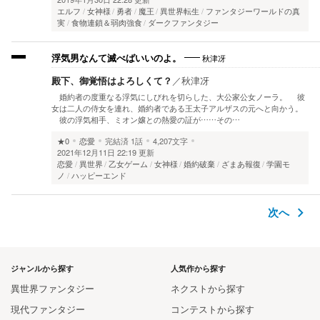
エルフ
女神様
勇者
魔王
異世界転生
ファンタジーワールドの真
実
食物連鎖＆弱肉強食
ダークファンタジー
秋津冴
浮気男なんて滅べばいいのよ。
殿下、御覚悟はよろしくて？
／
秋津冴
婚約者の度重なる浮気にしびれを切らした、大公家公女ノーラ。 彼
女は二人の侍女を連れ、婚約者である王太子アルザスの元へと向かう。
彼の浮気相手、ミオン嬢との熱愛の証が……その…
★0
恋愛
完結済
1話
4,207文字
2021年12月11日 22:19 更新
恋愛
異世界
乙女ゲーム
女神様
婚約破棄
ざまあ報復
学園モ
ノ
ハッピーエンド
次へ
ジャンルから探す
人気作から探す
異世界ファンタジー
ネクストから探す
現代ファンタジー
コンテストから探す