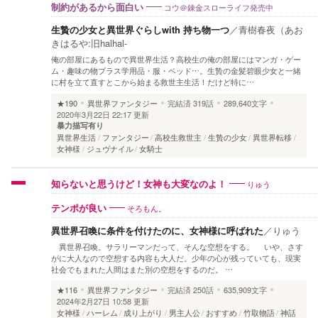
コウ＠錬金スローライフ発売中
制約があるから面白い
生贄の少女と異世界ぐらしwith 持ち物一つ
／
青樹春夜（あお
きはるや:旧halhal-
俺の部屋にあるもので異世界生活？高校生の俺の部屋にはマンガ・ゲー
ム・趣味の物プラス学用品・服・ベッド…。生贄の金髪碧眼少女と一緒
に村を立て直すとこから始まる救世主生活！だけど特に…
★190
異世界ファンタジー
完結済
319話
289,640文字
2020年3月22日 22:17 更新
暴力描写有り
異世界生活
ファンタジー
高校生救世主
生贄の少女
異世界転移
女神様
ジュヴナイル
女騎士
りゅう
知らないと思うけど！女神も大変なのよ！
そろもん。
テンポが良い
異世界召喚に条件を付けたのに、女神様に呼ばれた
／
りゅう
異世界召喚。サラリーマンだって、そんな空想をする。 いや、さす
がに大人なので空想する内容も大人だ。少年の心が残っていても、現実
社会でもまれた人間はまた別の空想をするのだ。 …
★116
異世界ファンタジー
完結済
250話
635,909文字
2024年2月27日 10:58 更新
女神様
ハーレム
成り上がり
男主人公
おすすめ
竹取物語
神話