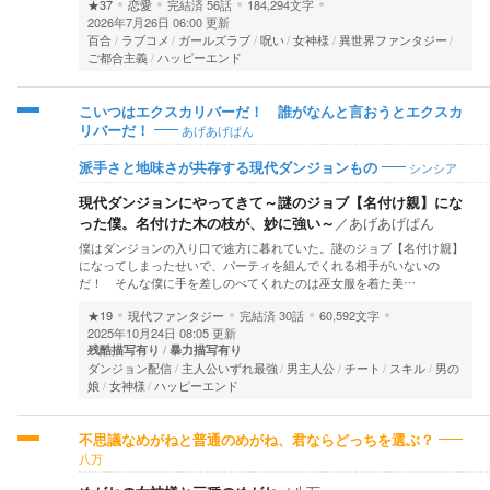
★37
恋愛
完結済
56話
184,294文字
2026年7月26日 06:00 更新
百合
ラブコメ
ガールズラブ
呪い
女神様
異世界ファンタジー
ご都合主義
ハッピーエンド
こいつはエクスカリバーだ！ 誰がなんと言おうとエクスカ
あげあげぱん
リバーだ！
シンシア
派手さと地味さが共存する現代ダンジョンもの
現代ダンジョンにやってきて～謎のジョブ【名付け親】にな
った僕。名付けた木の枝が、妙に強い～
／
あげあげぱん
僕はダンジョンの入り口で途方に暮れていた。謎のジョブ【名付け親】
になってしまったせいで、パーティを組んでくれる相手がいないの
だ！ そんな僕に手を差しのべてくれたのは巫女服を着た美…
★19
現代ファンタジー
完結済
30話
60,592文字
2025年10月24日 08:05 更新
残酷描写有り
暴力描写有り
ダンジョン配信
主人公いずれ最強
男主人公
チート
スキル
男の
娘
女神様
ハッピーエンド
不思議なめがねと普通のめがね、君ならどっちを選ぶ？
八万