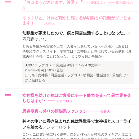
四乃森ゆい
「おはようございます、湊君」「……おはよ」
な
ゆっくりと、けれど確かに縮まる幼馴染との距離がグッとき
Lili.Argo
ます！
幼馴染が家出したので、僕と同居生活することになった。
／
四乃森ゆいな
とある事情から実家を出て一人暮らしをしている《和泉湊》はある日、
幼馴染でクラスメイト、学校では『女神様』と呼ばれている美少女《真
城美桜》を拾うことになった。 どうやら何か事情が…
★337
ラブコメ
完結済
49話
122,478文字
2025年2月4日 18:00 更新
ぼっち
女神様
同居生活
ラブコメ
幼馴染
世話焼き
男性向け
はよ結婚しろ
女神様を助けた俺はご褒美にチート能力を貰って異世界を楽
シャーロット
しむはずが・
石矢天
思春期真っ盛りの煩悩系ファンタジー
神々の争いに巻き込まれた俺は異世界で女神様とスローライ
フを始める
／
シャーロット
コンビニに買い物に行く途中、自分が作った女神様のフィギアと瓜二つ
の少女を見かけたが、その少女の頭上に突然禍々しい黒い渦が出現 その