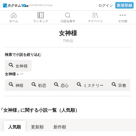
新規登録
ログイン
KADOKAWA Group
ホーム
ランキング
小説を探す
マイページ
その他
女神様
73作品
検索で小説を絞り込む
女神様
女神様 × …
神様
初恋
恋心
ミステリー
宗教
「
女神様
」
に関する小説一覧（人気順）
人気順
更新順
新作順