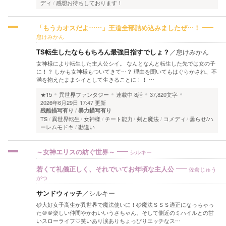
ディ
感想お待ちしております！
「もうカオスだよ……」王道全部詰め込みましたぜ…！
怠けみかん
TS転生したならもちろん最強目指すでしょ？
／
怠けみかん
女神様により転生した主人公シイ。 なんとなんと転生した先では女の子
に！？ しかも女神様もついてきて…？ 理由を聞いてもはぐらかされ、不
満を抱えたままシイとして生きることに！！ …
★15
異世界ファンタジー
連載中
8話
37,820文字
2026年6月29日 17:47 更新
残酷描写有り
暴力描写有り
TS
異世界転生
女神様
チート能力
剣と魔法
コメディ
曇らせ/ハ
ーレムモドキ
勘違い
シルキー
～女神エリスの紡ぐ世界～
佐倉じゅう
若くて礼儀正しく、それでいてお年頃な主人公
がつ
サンドウィッチ
／
シルキー
砂大好女子高生が異世界で魔法使いに！砂魔法ＳＳＳ適正になっちゃっ
た＠＠楽しい仲間やかわいいうさちゃん。そして側近のミハイルとの甘
いスローライフ♡笑いあり涙ありちょっぴりエッチなス…