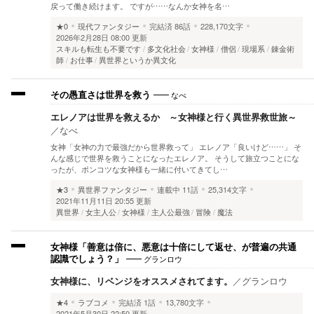
戻って働き続けます。 ですが……なんか女神を名…
★0
現代ファンタジー
完結済
86話
228,170文字
2026年2月28日 08:00 更新
スキルも転生も不要です
多文化社会
女神様
僧侶
現場系
錬金術
師
お仕事
異世界というか異文化
なべ
その愚直さは世界を救う
エレノアは世界を救えるか ～女神様と行く異世界救世旅～
／
なべ
女神「女神の力で最強だから世界救って」 エレノア「良いけど……」 そ
んな感じで世界を救うことになったエレノア。 そうして旅立つことにな
ったが、ポンコツな女神様も一緒に付いてきてし…
★3
異世界ファンタジー
連載中
11話
25,314文字
2021年11月11日 20:55 更新
異世界
女主人公
女神様
主人公最強
冒険
魔法
女神様「善意は倍に、悪意は十倍にして返せ、が普遍の共通
グランロウ
認識でしょう？」
女神様に、リベンジをオススメされてます。
／
グランロウ
★4
ラブコメ
完結済
1話
13,780文字
2021年5月30日 22:50 更新