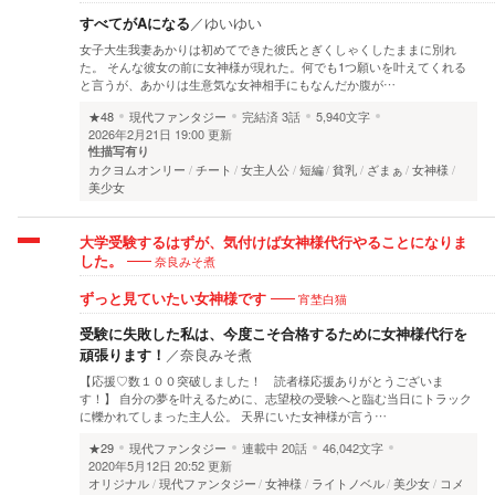
すべてがAになる
／
ゆいゆい
女子大生我妻あかりは初めてできた彼氏とぎくしゃくしたままに別れ
た。 そんな彼女の前に女神様が現れた。何でも1つ願いを叶えてくれる
と言うが、あかりは生意気な女神相手にもなんだか腹が…
★48
現代ファンタジー
完結済
3話
5,940文字
2026年2月21日 19:00 更新
性描写有り
カクヨムオンリー
チート
女主人公
短編
貧乳
ざまぁ
女神様
美少女
大学受験するはずが、気付けば女神様代行やることになりま
奈良みそ煮
した。
宵埜白猫
ずっと見ていたい女神様です
受験に失敗した私は、今度こそ合格するために女神様代行を
頑張ります！
／
奈良みそ煮
【応援♡数１００突破しました！ 読者様応援ありがとうございま
す！】 自分の夢を叶えるために、志望校の受験へと臨む当日にトラック
に轢かれてしまった主人公。 天界にいた女神様が言う…
★29
現代ファンタジー
連載中
20話
46,042文字
2020年5月12日 20:52 更新
オリジナル
現代ファンタジー
女神様
ライトノベル
美少女
コメ