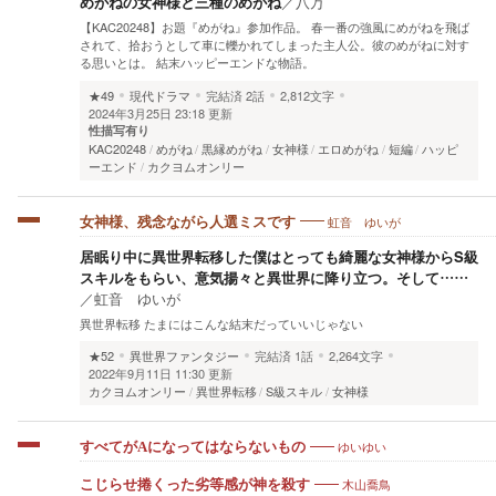
めがねの女神様と三種のめがね
／
八万
【KAC20248】お題『めがね』参加作品。 春一番の強風にめがねを飛ば
されて、拾おうとして車に轢かれてしまった主人公。彼のめがねに対す
る思いとは。 結末ハッピーエンドな物語。
★49
現代ドラマ
完結済
2話
2,812文字
2024年3月25日 23:18 更新
性描写有り
KAC20248
めがね
黒縁めがね
女神様
エロめがね
短編
ハッピ
ーエンド
カクヨムオンリー
虹音 ゆいが
女神様、残念ながら人選ミスです
居眠り中に異世界転移した僕はとっても綺麗な女神様からS級
スキルをもらい、意気揚々と異世界に降り立つ。そして……
／
虹音 ゆいが
異世界転移 たまにはこんな結末だっていいじゃない
★52
異世界ファンタジー
完結済
1話
2,264文字
2022年9月11日 11:30 更新
カクヨムオンリー
異世界転移
S級スキル
女神様
ゆいゆい
すべてがAになってはならないもの
木山喬鳥
こじらせ捲くった劣等感が神を殺す