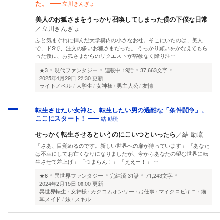
立川きんぎょ
た。
美人のお狐さまをうっかり召喚してしまった僕の下僕な日常
／
立川きんぎょ
ふと気まぐれに拝んだ大学構内の小さなお社。そこにいたのは、美人
で、ドSで、注文の多いお狐さまだった。 うっかり願いをかなえてもら
った僕に、お狐さまからのリクエストが容赦なく降り注…
★3
現代ファンタジー
連載中
19話
37,663文字
2025年4月29日 22:30 更新
ライトノベル
大学生
女神様
男主人公
友情
転生させたい女神と、転生したい男の過酷な「条件闘争」、
結 励琉
ここにスタート！
せっかく転生させるというのにこいつといったら
／
結 励琉
「さあ、目覚めるのです。新しい世界への扉が待っています」 「あなた
は不幸にしてお亡くなりになりましたが、今からあなたの望む世界に転
生させて差上げ」 「つまらん！」 「ええー！」 …
★6
異世界ファンタジー
完結済
31話
71,243文字
2024年2月15日 08:00 更新
異世界転生
女神様
カクヨムオンリー
お仕事
マイクロビキニ
猫
耳メイド
妹
スキル