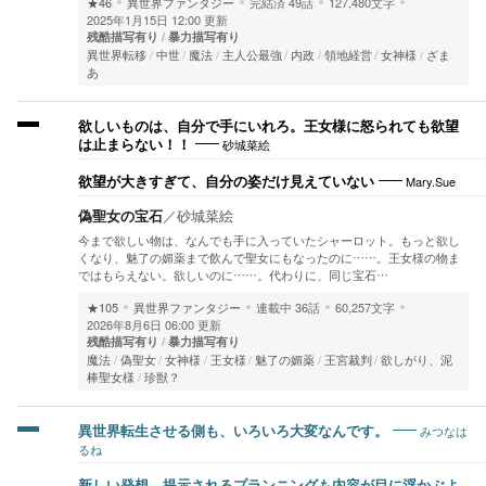
★46
異世界ファンタジー
完結済
49話
127,480文字
2025年1月15日 12:00 更新
残酷描写有り
暴力描写有り
異世界転移
中世
魔法
主人公最強
内政
領地経営
女神様
ざま
あ
欲しいものは、自分で手にいれろ。王女様に怒られても欲望
砂城菜絵
は止まらない！！
Mary.Sue
欲望が大きすぎて、自分の姿だけ見えていない
偽聖女の宝石
／
砂城菜絵
今まで欲しい物は、なんでも手に入っていたシャーロット。もっと欲し
くなり、魅了の媚薬まで飲んで聖女にもなったのに……。王女様の物ま
ではもらえない。欲しいのに……。代わりに、同じ宝石…
★105
異世界ファンタジー
連載中
36話
60,257文字
2026年8月6日 06:00 更新
残酷描写有り
暴力描写有り
魔法
偽聖女
女神様
王女様
魅了の媚薬
王宮裁判
欲しがり、泥
棒聖女様
珍獣？
みつなは
異世界転生させる側も、いろいろ大変なんです。
るね
新しい発想。提示されるプランニングも内容が目に浮かぶよ