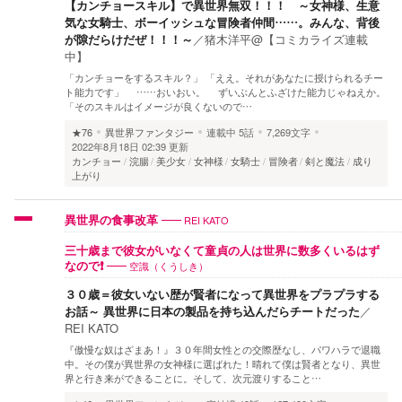
【カンチョースキル】で異世界無双！！！ ～女神様、生意
気な女騎士、ボーイッシュな冒険者仲間……。みんな、背後
が隙だらけだぜ！！！～
／
猪木洋平@【コミカライズ連載
中】
「カンチョーをするスキル？」 「ええ。それがあなたに授けられるチー
ト能力です」 ……おいおい。 ずいぶんとふざけた能力じゃねえか。
「そのスキルはイメージが良くないので…
★76
異世界ファンタジー
連載中
5話
7,269文字
2022年8月18日 02:39 更新
カンチョー
浣腸
美少女
女神様
女騎士
冒険者
剣と魔法
成り
上がり
REI KATO
異世界の食事改革
三十歳まで彼女がいなくて童貞の人は世界に数多くいるはず
空識（くうしき）
なので❗️
３０歳＝彼女いない歴が賢者になって異世界をプラプラする
お話～ 異世界に日本の製品を持ち込んだらチートだった
／
REI KATO
『傲慢な奴はざまあ！』３０年間女性との交際歴なし、パワハラで退職
中。その僕が異世界の女神様に選ばれた！晴れて僕は賢者となり、異世
界と行き来ができることに。そして、次元渡りすること…