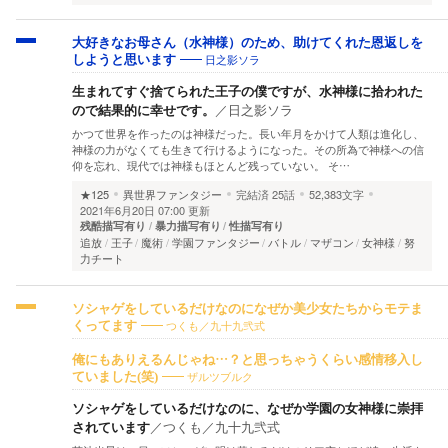
大好きなお母さん（水神様）のため、助けてくれた恩返しを
日之影ソラ
しようと思います
生まれてすぐ捨てられた王子の僕ですが、水神様に拾われた
ので結果的に幸せです。
／
日之影ソラ
かつて世界を作ったのは神様だった。長い年月をかけて人類は進化し、
神様の力がなくても生きて行けるようになった。その所為で神様への信
仰を忘れ、現代では神様もほとんど残っていない。 そ…
★125
異世界ファンタジー
完結済
25話
52,383文字
2021年6月20日 07:00 更新
残酷描写有り
暴力描写有り
性描写有り
追放
王子
魔術
学園ファンタジー
バトル
マザコン
女神様
努
力チート
ソシャゲをしているだけなのになぜか美少女たちからモテま
つくも／九十九弐式
くってます
俺にもありえるんじゃね…？と思っちゃうくらい感情移入し
ザルツブルク
ていました(笑)
ソシャゲをしているだけなのに、なぜか学園の女神様に崇拝
されています
／
つくも／九十九弐式