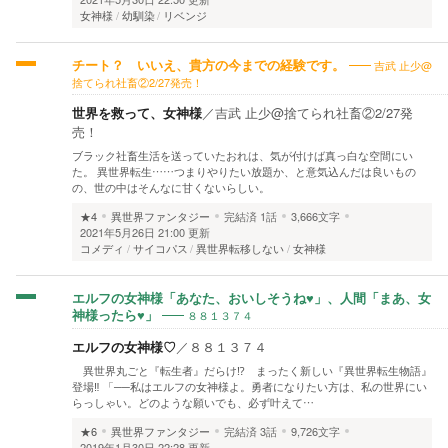
女神様
幼馴染
リベンジ
吉武 止少@
チート？ いいえ、貴方の今までの経験です。
捨てられ社畜②2/27発売！
世界を救って、女神様
／
吉武 止少@捨てられ社畜②2/27発
売！
ブラック社畜生活を送っていたおれは、気が付けば真っ白な空間にい
た。 異世界転生……つまりやりたい放題か、と意気込んだは良いもの
の、世の中はそんなに甘くないらしい。
★4
異世界ファンタジー
完結済
1話
3,666文字
2021年5月26日 21:00 更新
コメディ
サイコパス
異世界転移しない
女神様
エルフの女神様「あなた、おいしそうね♥」、人間「まあ、女
８８１３７４
神様ったら♥」
エルフの女神様♡
／
８８１３７４
異世界丸ごと『転生者』だらけ⁉ まったく新しい『異世界転生物語』
登場‼ 「──私はエルフの女神様よ。勇者になりたい方は、私の世界にい
らっしゃい。どのような願いでも、必ず叶えて…
★6
異世界ファンタジー
完結済
3話
9,726文字
2019年1月30日 22:28 更新