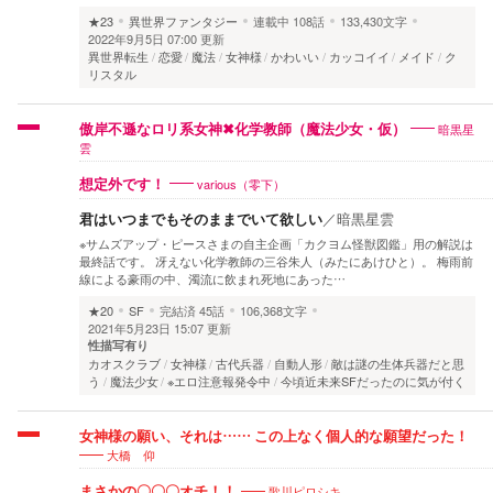
★23
異世界ファンタジー
連載中
108話
133,430文字
2022年9月5日 07:00 更新
異世界転生
恋愛
魔法
女神様
かわいい
カッコイイ
メイド
ク
リスタル
暗黒星
傲岸不遜なロリ系女神✖化学教師（魔法少女・仮）
雲
various（零下）
想定外です！
君はいつまでもそのままでいて欲しい
／
暗黒星雲
※サムズアップ・ピースさまの自主企画「カクヨム怪獣図鑑」用の解説は
最終話です。 冴えない化学教師の三谷朱人（みたにあけひと）。 梅雨前
線による豪雨の中、濁流に飲まれ死地にあった…
★20
SF
完結済
45話
106,368文字
2021年5月23日 15:07 更新
性描写有り
カオスクラブ
女神様
古代兵器
自動人形
敵は謎の生体兵器だと思
う
魔法少女
※エロ注意報発令中
今頃近未来SFだったのに気が付く
女神様の願い、それは…… この上なく個人的な願望だった！
大橋 仰
歌川ピロシキ
まさかの〇〇〇オチ！！