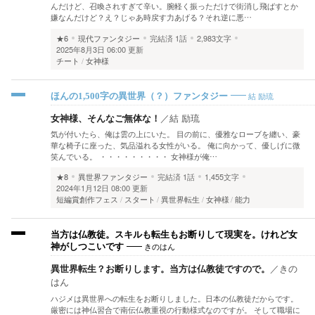
んだけど、召喚されすぎて辛い。腕軽く振っただけで街消し飛ばすとか
嫌なんだけど？え？じゃあ時戻す力あげる？それ逆に悪…
★6
現代ファンタジー
完結済
1話
2,983文字
2025年8月3日 06:00 更新
チート
女神様
結 励琉
ほんの1,500字の異世界（？）ファンタジー
女神様、そんなご無体な！
／
結 励琉
気が付いたら、俺は雲の上にいた。 目の前に、優雅なローブを纏い、豪
華な椅子に座った、気品溢れる女性がいる。 俺に向かって、優しげに微
笑んでいる。 ・・・・・・・・・ 女神様が俺…
★8
異世界ファンタジー
完結済
1話
1,455文字
2024年1月12日 08:00 更新
短編賞創作フェス
スタート
異世界転生
女神様
能力
当方は仏教徒。スキルも転生もお断りして現実を。けれど女
きのはん
神がしつこいです
異世界転生？お断りします。当方は仏教徒ですので。
／
きの
はん
ハジメは異世界への転生をお断りしました。日本の仏教徒だからです。
厳密には神仏習合で南伝仏教重視の行動様式なのですが。 そして職場に