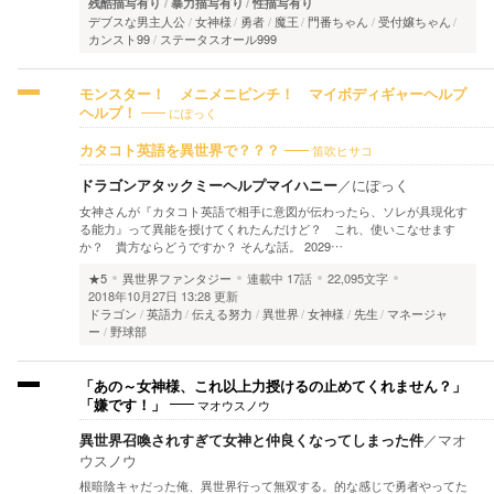
残酷描写有り
暴力描写有り
性描写有り
デブスな男主人公
女神様
勇者
魔王
門番ちゃん
受付嬢ちゃん
カンスト99
ステータスオール999
モンスター！ メニメニピンチ！ マイボディギャーヘルプ
にぽっく
ヘルプ！
笛吹ヒサコ
カタコト英語を異世界で？？？
ドラゴンアタックミーヘルプマイハニー
／
にぽっく
女神さんが『カタコト英語で相手に意図が伝わったら、ソレが具現化す
る能力』って異能を授けてくれたんだけど？ これ、使いこなせます
か？ 貴方ならどうですか？ そんな話。 2029…
★5
異世界ファンタジー
連載中
17話
22,095文字
2018年10月27日 13:28 更新
ドラゴン
英語力
伝える努力
異世界
女神様
先生
マネージャ
ー
野球部
「あの～女神様、これ以上力授けるの止めてくれません？」
マオウスノウ
「嫌です！」
異世界召喚されすぎて女神と仲良くなってしまった件
／
マオ
ウスノウ
根暗陰キャだった俺、異世界行って無双する。的な感じで勇者やってた