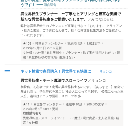
雨宮羽音
うです！
異世界転生プランナー 〜丁寧なヒアリングと豊富な実績で
新たな異世界転生をご提案いたします。
／
みつなはるね
弊社は異世界転生のプランニング事業を行なっております。 クライアン
ト様のご要望、ご予算に合わせて、様々な異世界転生方法をご提案させ
ていただきます。
★103
異世界ファンタジー
完結済
1話
1,822文字
2022年12月21日 22:16 更新
女神様
お仕事
異世界転生
プランナー
捨て案が採用されがち
短
編
異世界転移の前段階
他意はない
リョンコ
ネット検索で商品購入！異世界でも快適に
異世界転生～チート魔法でスローライフ
／
リョンコ
初投稿。初心者です！定番の異世界転生ものです。【あらすじ⠀】都会で
産まれ育ち、学生時代を過ごし 社会人になって早20年。 43歳になった主
人公。趣味はアニメや漫画、スポーツ等 多…
★11
異世界ファンタジー
連載中
91話
200,505文字
2023年9月8日 08:17 更新
残酷描写有り
異世界転生
スローライフ
チート
魔法
現代商品
主人公最強
精
霊
女神様