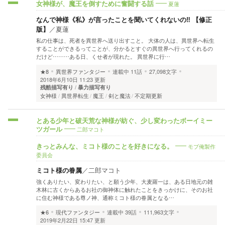
夏蓮
女神様が、魔王を倒すために奮闘する話
なんで神様《私》が言ったことを聞いてくれないの‼ 【修正
版】
／
夏蓮
私の仕事は、死者を異世界へ送り出すこと。 大体の人は、異世界へ転生
することができるってことが、分かるとすぐの異世界へ行ってくれるの
だけど………ある日、くせ者が現れた。 異世界に行…
★8
異世界ファンタジー
連載中
11話
27,098文字
2018年6月10日 11:23 更新
残酷描写有り
暴力描写有り
女神様
異世界転生
魔王
剣と魔法
不定期更新
とある少年と破天荒な神様が紡ぐ、少し変わったボーイミー
二郎マコト
ツガール
モブ俺製作
きっとみんな、ミコト様のことを好きになる。
委員会
ミコト様の眷属
／
二郎マコト
強くありたい、変わりたい、と願う少年、大麦羅一は、ある日地元の雑
木林に古くからあるお社の御神体に触れたことをきっかけに、そのお社
に住む神様である尊ノ神、通称ミコト様の眷属となる…
★6
現代ファンタジー
連載中
39話
111,963文字
2019年2月22日 15:47 更新