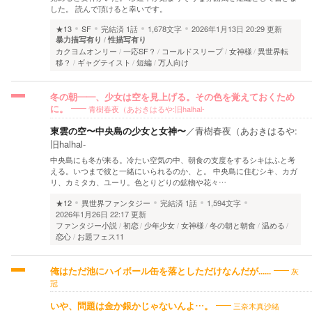
した。 読んで頂けると幸いです。
★13
SF
完結済
1話
1,678文字
2026年1月13日 20:29 更新
暴力描写有り
性描写有り
カクヨムオンリー
一応SF？
コールドスリープ
女神様
異世界転
移？
ギャグテイスト
短編
万人向け
冬の朝——、少女は空を見上げる。その色を覚えておくため
青樹春夜（あおきはるや:旧halhal-
に。
東雲の空〜中央島の少女と女神〜
／
青樹春夜（あおきはるや:
旧halhal-
中央島にも冬が来る。冷たい空気の中、朝食の支度をするシキはふと考
える。いつまで彼と一緒にいられるのか、と。 中央島に住むシキ、カガ
リ、カミタカ、ユーリ。色とりどりの鉱物や花々…
★12
異世界ファンタジー
完結済
1話
1,594文字
2026年1月26日 22:17 更新
ファンタジー小説
初恋
少年少女
女神様
冬の朝と朝食
温める
恋心
お題フェス11
灰
俺はただ池にハイボール缶を落としただけなんだが......
冠
三奈木真沙緒
いや、問題は金か銀かじゃないんよ…。