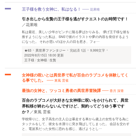
花果唯
王子様を救う女神に、私はなる！
引き出しから生贄の王子様を逃がすクエストのお時間です！
／
花果唯
私は最近、美しい少年がピンチに陥る夢ばかりみる。 儚げ王子様な彼を
推すようになった私は、SNSで彼のイラストや夢の内容を発信するよう
になった。 それが思いのほか人の目を惹き、フォ…
★63
異世界ファンタジー
完結済
1話
9,999文字
2022年8月15日 18:00 更新
王子様
女神様
生贄
女神様の呪いとは異世界で私が百合のラブコメを体験してく
東風 雲雀
る事でした。
香月 深青
最強の女神と、ツッコミ勇者の異世界冒険譚
百合のラブコメが大好きな女神様に呪いをかけられて、異世
界転移が終わらないんですけど、契約ってどうゆう事です
か？
／
東風 雲雀
学校帰りに、女子高生の主人公は暴走する車から歳上の女性を守る為に
タックルをして、彼女を水溜りに突き飛ばしてしまった。 会話を交わす
と、電波系だった女性に恐れを感じ、逃げようとし…