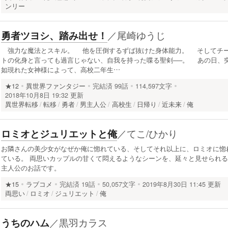
ンリー
／
尾崎ゆうじ
勇者ツヨシ、踏み出せ！
強力な魔法とスキル。 他を圧倒するずば抜けた身体能力。 そしてチ
トの化身と言っても過言じゃない、自我を持った喋る聖剣──。 あの日、
如現れた女神様によって、高校二年生…
★12
異世界ファンタジー
完結済
99話
114,597文字
2018年10月8日 19:32 更新
異世界転移
転移
勇者
男主人公
高校生
日帰り
近未来
俺
／
てこ/ひかり
ロミオとジュリエットと俺
お隣さんの美少女がなぜか俺に惚れている、そしてそれ以上に、ロミオに惚
ている。 両思いカップルの甘くて悶えるようなシーンを、延々と見せられる
主人公のお話です。
★15
ラブコメ
完結済
19話
50,057文字
2019年8月30日 11:45 更新
両思い
ロミオ
ジュリエット
俺
／
黒羽カラス
うちのハム