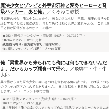
魔法少女とゾンビと外宇宙邪神と変身ヒーローと弩
／
くろねこ教授
級ハッカー、あと俺。
放課後の校舎、俺は少女に出会う。 彼女の名は七鮎川円花。 魔王の復活を
論むマモノと戦う魔法少女。 そして街には動く死体が溢れかえる。 これは
王と何か関係が有るのか？ この作…
★253
現代ファンタジー
完結済
191話
199,722文字
2021年11月27日 12:00 更新
残酷描写有り
暴力描写有り
性描写有り
俺
魔法少女
ゾンビ
SF
主人公は鬼畜
俺「異世界から来られても俺には何もできないんだ
／
飛騨牛・牛・牛
よ。だからカップ麺食べて帰れ」
太郎
異世界から来た家出少女に赤いきつねを食わせる俺の話です。 それ以上のも
のでもそれ以下のものでもありません。 異世界転生する意味も特にない気が
します。 ※13日 コメント欄でご指…
★32
現代ファンタジー
完結済
1話
3,163文字
2021年12月10日 23:55 更新
異世界転生
俺
短編
グルメ
カップめん
現代ファンタジー
カクヨム