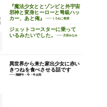
『魔法少女ととゾンビと外宇宙
邪神と変身ヒーローと弩級ハッ
カー、あと俺』
目
くろねこ教授
魔
ジェットコースターに乗って
いるみたいでした。
月原みなみ
異世界から来た家出少女に赤い
きつねを食べさせる話です
飛騨牛・牛・牛太郎
オ