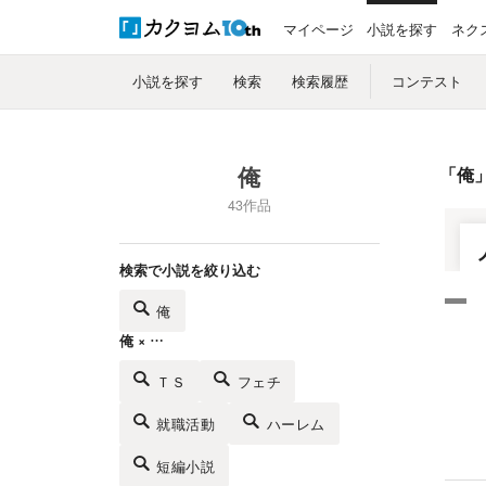
マイページ
小説を探す
ネク
小説を探す
検索
検索履歴
コンテスト
俺
「
俺
43作品
検索で小説を絞り込む
俺
俺 × …
ＴＳ
フェチ
就職活動
ハーレム
短編小説