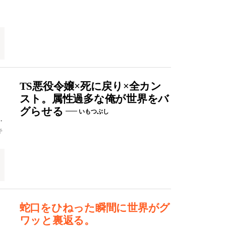
TS悪役令嬢×死に戻り×全カン
スト。属性過多な俺が世界をバ
グらせる
いもつぶし
・
キ
蛇口をひねった瞬間に世界がグ
ワッと裏返る。