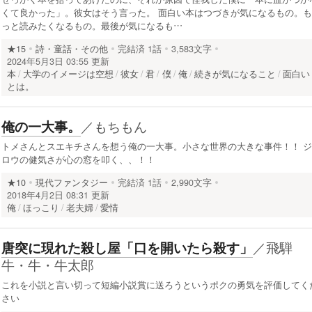
くて良かった」。彼女はそう言った。 面白い本はつづきが気になるもの。も
っと読みたくなるもの。最後が気になるも…
★15
詩・童話・その他
完結済
1話
3,583文字
2024年5月3日 03:55 更新
本
大学のイメージは空想
彼女
君
僕
俺
続きが気になること
面白い
とは。
／
もちもん
俺の一大事。
トメさんとスエキチさんを想う俺の一大事。小さな世界の大きな事件！！ ジ
ロウの健気さが心の窓を叩く、、！！
★10
現代ファンタジー
完結済
1話
2,990文字
2018年4月2日 08:31 更新
俺
ほっこり
老夫婦
愛情
／
飛騨
唐突に現れた殺し屋「口を開いたら殺す」
牛・牛・牛太郎
これを小説と言い切って短編小説賞に送ろうというポクの勇気を評価してく
さい