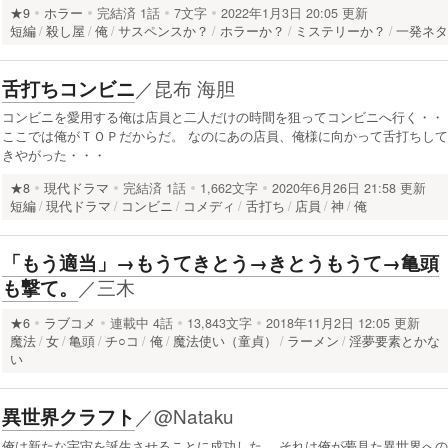
★9
ホラー
完結済
1話
7文字
2022年1月3日 20:05 更新
短編
殺し屋
俺
サスペンスか？
ホラーか？
ミステリーか？
一発ネ
／
昆布 海胆
舌打ちコンビニ
コンビニを愛用する俺は店員と二人だけの時間を狙ってコンビニへ行く・・
ここでは俺がＴＯＰだからだ。 なのにあの店員、俺様に向かって舌打ちして
きやがった・・・
★8
現代ドラマ
完結済
1話
1,662文字
2020年6月26日 21:58 更新
短編
現代ドラマ
コンビニ
コメディ
舌打ち
店員
神
俺
「もう適当」→もうてきとう→きとうもうて→亀頭
／
三木
も撃て。
★6
ラブコメ
連載中
4話
13,843文字
2018年11月2日 12:05 更新
魔法
女
亀頭
チ○コ
俺
魔法使い（童貞）
ラーメン
淫夢要素とかな
い
／
@Nataku
異世界クラフト
俺は新たな宇宙を誕生させることに成功した。 それは俺が夢見た異世界への