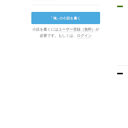
「
俺
」
の小説を書く
小説を書くには
ユーザー登録（無料）
が
必要です。もしくは、
ログイン