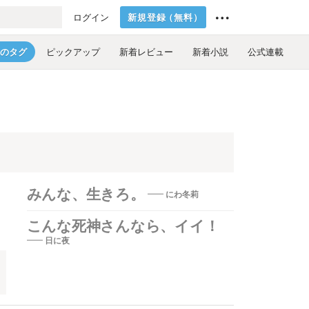
新規登録
（
無料
）
ログイン
のタグ
ピックアップ
新着レビュー
新着小説
公式連載
みんな、生きろ。
にわ冬莉
こんな死神さんなら、イイ！
日に夜