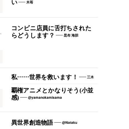
い
木苺
タ
コンビニ店員に舌打ちされた
・
らどうします？
昆布 海胆
私……世界を救います！
三木
覇権アニメとかなりそう(小並
感)
@yamanokamisama
異世界創造物語
@Nataku