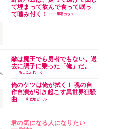
て埋まって飲んで食って眠っ
て噛み付く！
黒羽カラス
野
敵は魔王でも勇者でもない。過
去に調子に乗った「俺」だ。
ちょこふれーく
死
俺のケツは俺が拭く！ 魂の自
作自演が引き起こす異世界狂騒
曲
和歌地ビール
君の気になる人になりたい
な
明鏡止水