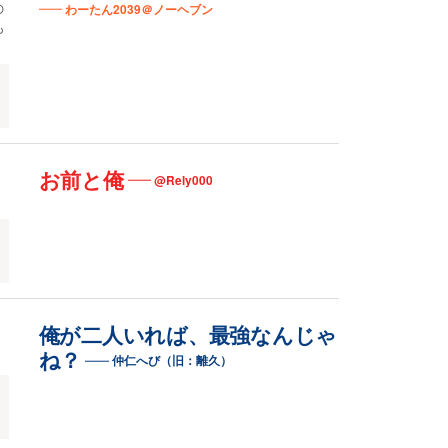
の
わーたん2039＠ノーヘブン
も
お前と俺
@Rely000
俺が二人いれば、最強なんじゃ
ね？
仲仁へび（旧：離久）