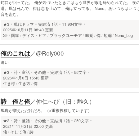
蛇口が回ってた。 俺が気づいたときにはもう世界が喉を締められてた。 夜
港。風は死んで、街は息を止めて、俺は立ってる。 None。あいつらはいつ
音を盗む。
★3
現代ドラマ
完結済
1話
11,904文字
2025年10月11日 08:40 更新
SF
国家
ディストピア
ブラックユーモア
味覚
俺
短編
None_Log
／
@Rely000
俺のこれは
違い
★3
詩・童話・その他
完結済
1話
55文字
2026年1月6日 15:43 更新
生き様
生き方
俺
／
仲仁へび（旧：離久）
詩 俺と俺
馬鹿が増えただけだろ。（※重複投稿しています）
★3
詩・童話・その他
完結済
1話
259文字
2021年11月21日 22:00 更新
俺
そして俺
詩