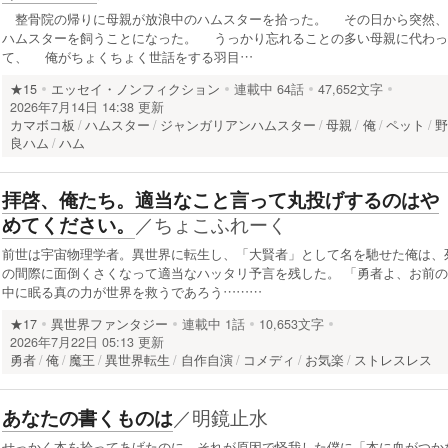
整骨院の帰りに母親が放浪中のハムスターを拾った。 その日から突然、
ハムスターを飼うことになった。 うっかり忘れることの多い母親に代わっ
て、 俺がちょくちょく世話をする羽目…
★15
エッセイ・ノンフィクション
連載中
64話
47,652文字
2026年7月14日 14:38 更新
カマボコ板
ハムスター
ジャンガリアンハムスター
母親
俺
ペット
良ハム
ハム
拝啓、俺たち。適当なこと言って丸投げするのはや
／
ちょこふれーく
めてください。
前世は宇宙物理学者。異世界に転生し、「大賢者」として名を馳せた俺は、
の間際に面倒くさくなって適当なハッタリ予言を残した。 「勇者よ、お前の
中に眠る真の力が世界を救うであろう………
★17
異世界ファンタジー
連載中
1話
10,653文字
2026年7月22日 05:13 更新
勇者
俺
魔王
異世界転生
自作自演
コメディ
お気楽
ストレスレス
／
明鏡止水
あなたの書くものは
せっかく本を拾ってあげたのに、それが原因で怪我した僕に「本に血がつか