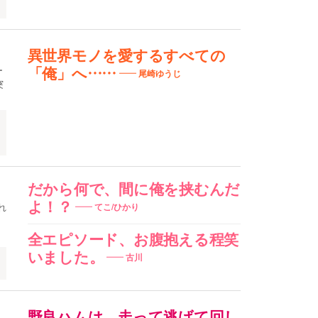
異世界モノを愛するすべての
ー
「俺」へ……
尾崎ゆうじ
突
だから何で、間に俺を挟むんだ
よ！？
れ
てこ/ひかり
全エピソード、お腹抱える程笑
いました。
古川
野良ハムは、走って逃げて回し