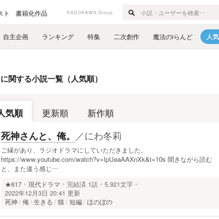
スト
書籍化作品
KADOKAWA Group
自主企画
ランキング
特集
二次創作
魔法のiらんど
人気
」
に関する小説一覧（人気順）
人気順
更新順
新作順
／
にわ冬莉
死神さんと、俺。
ご縁があり、ラジオドラマにしていただきました。
https://www.youtube.com/watch?v=IpUeaAAXnXk&t=10s 聞きながら読む
と、また違う感じ…
★617
現代ドラマ
完結済
1話
5,921文字
2022年12月3日 20:41 更新
死神
俺
生きる
猫
短編
ほのぼの