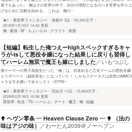
扉でもあった。 俺はその世界の中で、自分の理想となるのべき世界を作り上
げるために活動を始める。 これは、俺の…
★1
異世界ファンタジー
連載中
3話
50,354文字
2016年1月16日 14:42 更新
俺
最強
SF
ちょいエロ
クラフト
創造
【短編】転生した俺つえーhighスペックすぎるキャ
ラが-tsして悪役令嬢になった結果しに戻りも習得し
／
いもつぶし
てハーレム無双で魔王も嫁にしました
廃ゲーマーの男子高校生だった「俺」は、目覚めると乙女ゲームの悪役令嬢
エリザベート（超絶美女）になっていた！ しかもステータスは前世のMMO
ャラを引き継いで全カンスト（STR9…
★0
異世界ファンタジー
完結済
11話
15,804文字
2026年2月18日 10:58 更新
異世界
転生
TS
ハーレム
チート
魔王
俺
短編
✟ ヘヴン零条 — Heaven Clause Zero — ✟ （法の
／
わーたん2039＠ノーヘブン
味はアジの味）