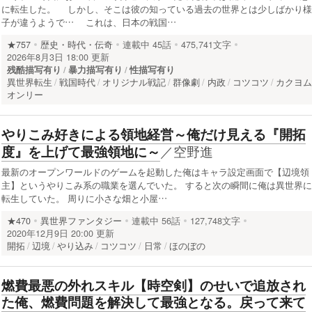
に転生した。 しかし、そこは彼の知っている過去の世界とは少しばかり様
子が違うようで… これは、日本の戦国…
★757
歴史・時代・伝奇
連載中
45話
475,741文字
2026年8月3日 18:00 更新
残酷描写有り
暴力描写有り
性描写有り
異世界転生
戦国時代
オリジナル戦記
群像劇
内政
コツコツ
カクヨ
オンリー
やりこみ好きによる領地経営～俺だけ見える『開拓
／
空野進
度』を上げて最強領地に～
最新のオープンワールドのゲームを起動した俺はキャラ設定画面で【辺境領
主】というやりこみ系の職業を選んでいた。 すると次の瞬間に俺は異世界に
転生していた。 周りに小さな畑と小屋…
★470
異世界ファンタジー
連載中
56話
127,748文字
2020年12月9日 20:00 更新
開拓
辺境
やり込み
コツコツ
日常
ほのぼの
燃費最悪の外れスキル【時空剣】のせいで追放され
た俺、燃費問題を解決して最強となる。戻って来て