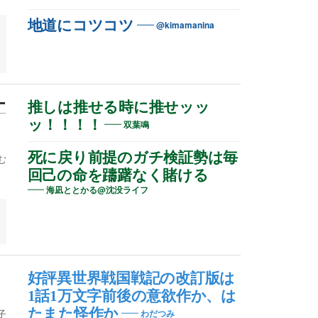
地道にコツコツ
@kimamanina
記
ー
推しは推せる時に推せッッ
ッ！！！！
双葉鳴
死に戻り前提のガチ検証勢は毎
む
回己の命を躊躇なく賭ける
海凪ととかる@沈没ライフ
好評異世界戦国戦記の改訂版は
1話1万文字前後の意欲作か、は
たまた怪作か
子
わだつみ