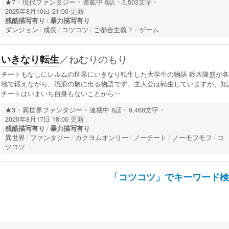
★7
現代ファンタジー
連載中
6話
5,503文字
2025年8月10日 21:00 更新
残酷描写有り
暴力描写有り
ダンジョン
成長
コツコツ
ご都合主義？
ゲーム
／
ねむりのもり
いきなり転生
チートもなしにレルムの世界にいきなり転生した大学生の物語 鈴木隆盛が各
地で鍛えながら、流浪の旅に出る物語です。主人公は転生していますが、知
チートはいまいち自身もないことから…
★3
異世界ファンタジー
連載中
8話
9,468文字
2020年8月17日 18:00 更新
残酷描写有り
暴力描写有り
異世界
ファンタジー
カクヨムオンリー
ノーチート
ノーモフモフ
コ
ツコツ
「コツコツ」でキーワード