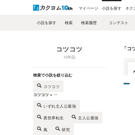
マイページ
小説を探す
ネク
小説を探す
検索
検索履歴
コンテスト
コツコツ
「
コ
12作品
検索で小説を絞り込む
コツコツ
コツコツ × …
いずれ主人公最強
異世界転生
主人公最強
風
研究