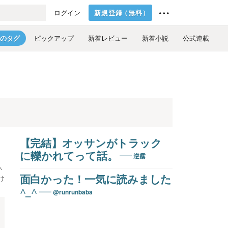
新規登録
（
無料
）
ログイン
のタグ
ピックアップ
新着レビュー
新着小説
公式連載
【完結】オッサンがトラック
に轢かれてって話。
逆霧
い
け
面白かった！一気に読みました
^_^
@runrunbaba