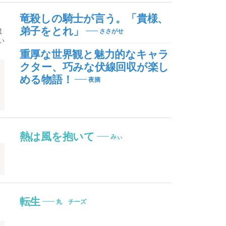
竜殺しの騎士が言う。「貴様、
弟子をとれ」
魔
ささがせ
い
重厚な世界観と魅力的なキャラ
クター、巧みな伏線回収が楽し
める物語！
夜摘
熱は風を抱いて
みぃ
転生
丸 チーズ