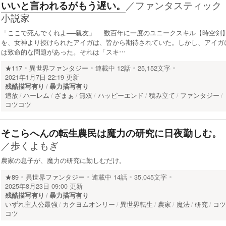
／
ファンタスティック
いいと言われるがもう遅い。
小説家
「ここで死んでくれよ──親友」 数百年に一度のユニークスキル【時空剣
を、女神より授けられたアイガは、皆から期待されていた。しかし、アイガ
は致命的な問題があった。それは「スキ…
★117
異世界ファンタジー
連載中
12話
25,152文字
2021年1月7日 22:19 更新
残酷描写有り
暴力描写有り
追放
ハーレム
ざまぁ
無双
ハッピーエンド
積み立て
ファンタジー
コツコツ
そこらへんの転生農民は魔力の研究に日夜勤しむ。
／
歩くよもぎ
農家の息子が、魔力の研究に勤しむだけ。
★89
異世界ファンタジー
連載中
14話
35,045文字
2025年8月23日 09:00 更新
残酷描写有り
暴力描写有り
いずれ主人公最強
カクヨムオンリー
異世界転生
農家
魔法
研究
コ
コツ