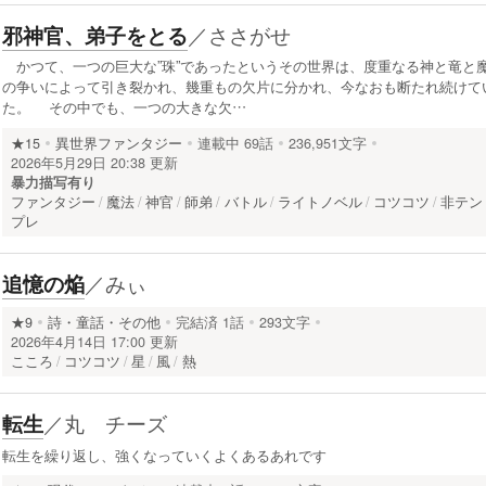
／
ささがせ
邪神官、弟子をとる
かつて、一つの巨大な”珠”であったというその世界は、度重なる神と竜と
の争いによって引き裂かれ、幾重もの欠片に分かれ、今なおも断たれ続けて
た。 その中でも、一つの大きな欠…
★15
異世界ファンタジー
連載中
69話
236,951文字
2026年5月29日 20:38 更新
暴力描写有り
ファンタジー
魔法
神官
師弟
バトル
ライトノベル
コツコツ
非テン
プレ
／
みぃ
追憶の焔
★9
詩・童話・その他
完結済
1話
293文字
2026年4月14日 17:00 更新
こころ
コツコツ
星
風
熱
／
丸 チーズ
転生
転生を繰り返し、強くなっていくよくあるあれです