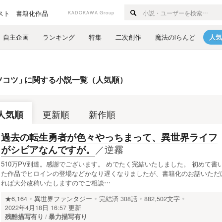
スト
書籍化作品
KADOKAWA Group
自主企画
ランキング
特集
二次創作
魔法のiらんど
人気
ツコツ
」
に関する小説一覧（人気順）
人気順
更新順
新作順
過去の転生勇者が色々やっちまって、異世界ライフ
／
逆霧
がシビアなんですが。
510万PV到達。感謝でございます。 めでたく完結いたしました。 初めて書
た作品でヒロインの登場などかなり遅くなりましたが、書籍化のお話いただ
れば大分改稿いたしますのでご相談…
★6,164
異世界ファンタジー
完結済
308話
882,502文字
2022年4月18日 16:57 更新
残酷描写有り
暴力描写有り