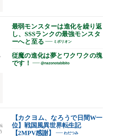
ノ
最弱モンスターは進化を繰り返
し、SSSランクの最強モンスタ
ーへと至る
ミポリオン
従魔の進化は夢とワクワクの塊
っ
です！
@nazonotabibito
【カクヨム、なろうで日間W一
位】戦国風異世界転生記
転
う
【2MPV感謝】
わだつみ