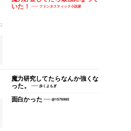
いた！
ファンタスティック小説家
】
に
魔力研究してたらなんか強くな
った。
歩くよもぎ
面白かった
@1576985
ツ