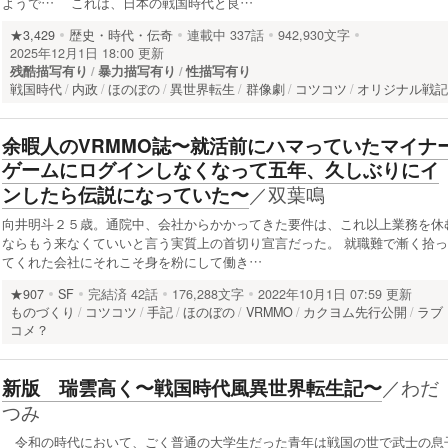
ようで… これは、日本の戦国時代と良…
★3,429
歴史・時代・伝奇
連載中
337話
942,930文字
2025年12月1日 18:00 更新
残酷描写有り
暴力描写有り
性描写有り
戦国時代
内政
ほのぼの
異世界転生
群像劇
コツコツ
オリジナル戦
余暇人のVRMMO誌〜就活前にハマっていたマイナ
ゲームにログインしなくなって五年、久しぶりにイ
／
双葉鳴
ンしたら伝説になっていた〜
向井明斗２５歳。通院中、会社からかかってきた要件は、これ以上業務を休
ならもう来なくていいと言う実質上の首切り宣言だった。 就職難で漸く拾っ
てくれた会社にそれこそ身を粉にして働き…
★907
SF
完結済
42話
176,288文字
2022年10月1日 07:59 更新
ものづくり
コツコツ
手記
ほのぼの
VRMMO
カクヨム先行公開
ラブ
コメ？
／
わだ
新版 瑞雲高く〜戦国時代風異世界転生記〜
つみ
令和の時代において、ごく普通の大学生だった青年は戦国の世で武士の息