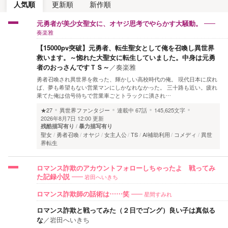
人気順
更新順
新作順
元勇者が美少女聖女に、オヤジ思考でやらかす大騒動。
奏楽雅
【15000pv突破】元勇者、転生聖女として俺を召喚し異世界
救います。～惚れた大聖女に転生していました。中身は元勇
者のおっさんですＴＳ～
／
奏楽雅
勇者召喚され異世界を救った、輝かしい高校時代の俺。 現代日本に戻れ
ば、夢も希望もない営業マンにしかなれなかった。 三十路も近い。疲れ
果てた俺は信号待ちで営業車ごとトラックに潰され…
★27
異世界ファンタジー
連載中
67話
145,625文字
2026年8月7日 12:00 更新
残酷描写有り
暴力描写有り
聖女
勇者召喚
オヤジ
女主人公
TS
AI補助利用
コメディ
異世
界転生
ロマンス詐欺のアカウントフォローしちゃったよ 戦ってみ
岩田へいきち
た記録小説
星間すみれ
ロマンス詐欺師の話術は……笑
ロマンス詐欺と戦ってみた（２日でゴング）良い子は真似る
な
／
岩田へいきち