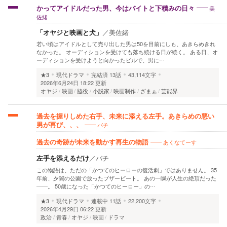
美
かってアイドルだった男、今はバイトと下積みの日々
佐緒
「オヤジと映画と犬」
／
美佐緒
若い頃はアイドルとして売り出した男は50を目前にしも、あきらめきれ
なかった。 オーディションを受けても落ち続ける日が続く。 ある日、オ
ーディションを受けようと向かったビルで、男に…
★3
現代ドラマ
完結済
13話
43,114文字
2026年6月24日 18:22 更新
オヤジ
映画
脇役
小説家
映画制作
ざまぁ
芸能界
過去を握りしめた右手、未来に添える左手。あきらめの悪い
バチ
男が再び、、、
あくなてーす
過去の奇跡が未来を動かす再生の物語
左手を添えるだけ
／
バチ
この物語は、ただの「かつてのヒーローの復活劇」ではありません。 35
年前、夕闇の公園で放ったブザービート。 あの一瞬が人生の絶頂だった
――。 50歳になった「かつてのヒーロー」の…
★3
現代ドラマ
連載中
11話
22,200文字
2026年4月29日 06:22 更新
政治
青春
オヤジ
映画
ドラマ