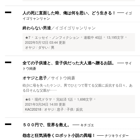
イゴ
人の死に直面した時、俺は何を思い、どう生きる！
イゴリャンリャン
終わらない男達
／
イゴイゴリャンリャン
★7
エッセイ・ノンフィクション
連載中
40話
13,195文字
2022年5月12日 03:44 更新
オヤジ
ダサい
男
サイ
全ての子供達と、昔子供だった大人達へ贈るお話。
トウ純蒼
オヤジと息子
／
サイトウ純蒼
幼少に母を失ったケンジ。男でひとつで育てる父親に反抗する日々。あ
る日そんな父親が……
★6
現代ドラマ
完結済
1話
1,698文字
2021年3月24日 14:00 更新
KAC20218
オヤジ
息子
子供
反抗
キチゴエ
５００円で、世界を救え。
ナツキライダー
怨念と狂気渦巻くロボット小説の異端！