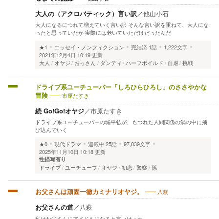
大人の（アクロバティック）言い訳
／
他山小石
大人になるにつれて増えていく言い訳 そんな言い訳を重ねて、大人にな
ったと思っていたが 実際には老いていただけだったんだ
★1
エッセイ・ノンフィクション
完結済
1話
1,222文字
2021年12月4日 10:19 更新
大人
オヤジ
おっさん
ダンディ
ハーフボイルド
自虐
挑戦
ドライブ系ユーチューバー「しろひらひろし」のささやかな
市原たすき
冒険
続 Go!Go!オヤジ
／
市原たすき
ドライブ系ユーチューバーの城平弘が、もつれた人間関係の渦の中に飛
び込んでいく
★0
現代ドラマ
連載中
25話
97,839文字
2025年11月10日 10:18 更新
性描写有り
ドライブ
ユーチューブ
オヤジ
初恋
警察
孫
八萩
お父さんは頑固一徹カミナリオヤジ。
お父さんの道
／
八萩
私はお父さんにアイドルになると言いはった。