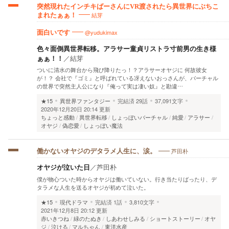
突然現れたインチキばーさんにVR渡されたら異世界にぶちこ
結芽
まれたぁぁ！
@yudukimax
面白いです
色々面倒異世界転移。アラサー童貞リストラ寸前男の生き様
ぁぁ！！
／
結芽
ついに清水の舞台から飛び降りたっ！？アラサーオヤジに 何故彼女
が！？ 会社で『ゴミ』と呼ばれている冴えないおっさんが、バーチャル
の世界で突然主人公になり『俺って実は凄い奴』と勘違…
★15
異世界ファンタジー
完結済
29話
37,091文字
2020年12月20日 20:14 更新
ちょっと感動
異世界転移
しょっぼいバーチャル
純愛
アラサー
オヤジ
偽恋愛
しょっぼい魔法
芦田朴
働かないオヤジのデタラメ人生に、涙。
オヤジが泣いた日
／
芦田朴
僕が物心ついた時からオヤジは働いていない。行き当たりばったり、デ
タラメな人生を送るオヤジが初めて泣いた。
★15
現代ドラマ
完結済
1話
3,810文字
2021年12月8日 20:12 更新
赤いきつね
緑のたぬき
しあわせしみる
ショートストーリー
オヤ
ジ
泣ける
マルちゃん
東洋水産