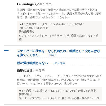
FallenAngels
／
キチゴエ
三億円で買われた少女が、堕天使と呼ばれたロボに乗り天使と戦う！
「ロボット……？敵……？これが……？」 天使と堕天使が入り乱れる戦
場で、響け必殺ファンクション！ 「ライト…
★4
異世界ファンタジー
完結済
4話
91,190文字
2017年1月5日 23:51 更新
暴力描写有り
ロボット
ファンタジー
ミリタリー
ロリ
恋愛
師弟
オヤジ
戦
闘
スナイパーの仕事をこなした時だけ、報酬として父さんは頭
圭琴子
を撫でてくれた。
如月芳美
親の愛は報酬じゃない
鼓動の旋律
／
圭琴子
──ドクン。ドクン。ドクン。 びょうびょうと髪を吹き乱すビル風を
伴奏に、俺の鼓動の旋律が刻まれる。腹ばいになった視線の先には、六
百メートルをカバーする照準スコープ。腕の中に…
★5
恋愛
完結済
1話
6,375文字
2019年3月30日 23:24 更新
性描写有り
BL
ボーイズラブ
ハードボイルド
殺し屋
用心棒
歳の差
オヤジ