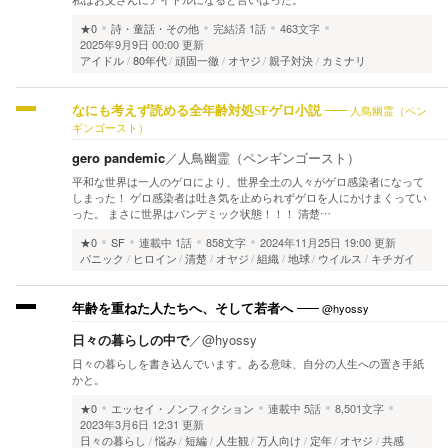
★0
詩・童話・その他
完結済
1話
463文字
2025年9月9日 00:00 更新
アイドル
80年代
頑固一徹
オヤジ
親子対決
カミナリ
人鳥幽霊（ペン
なにも考えず読める全年齢対処SFゲロ小説
ギンゴースト）
gero pandemic
／
人鳥幽霊（ペンギンゴースト）
平和な世界は一人のゲロにより、世界全土の人々がゲロ感染者になって
しまった！ ゲロ感染者は吐き気を止められずゲロを人にかけまくってい
った。 まさに世界はパンデミック状態！！！ 清楚…
★0
SF
連載中
1話
858文字
2024年11月25日 19:00 更新
パニック
ヒロイン
清楚
オヤジ
組織
地球
ウイルス
キチガイ
@hyossy
年齢を重ねた人たちへ、そして若者へ
日々の暮らしの中で
／
@hyossy
日々の暮らしを書き込んでいます。ある意味、自分の人生への置き手紙
かと。
★0
エッセイ・ノンフィクション
連載中
5話
8,501文字
2023年3月6日 12:31 更新
日々の暮らし
悩み
短編
人生観
万人向け
定年
オヤジ
共感