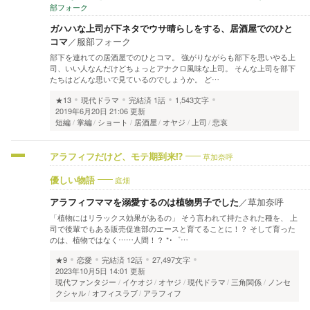
部フォーク
ガハハな上司が下ネタでウサ晴らしをする、居酒屋でのひと
コマ
／
服部フォーク
部下を連れての居酒屋でのひとコマ。 強がりながらも部下を思いやる上
司、いい人なんだけどちょっとアナクロ風味な上司。 そんな上司を部下
たちはどんな思いで見ているのでしょうか。 ど…
★13
現代ドラマ
完結済
1話
1,543文字
2019年6月20日 21:06 更新
短編
掌編
ショート
居酒屋
オヤジ
上司
悲哀
草加奈呼
アラフィフだけど、モテ期到来⁉︎
庭畑
優しい物語
アラフィフママを溺愛するのは植物男子でした
／
草加奈呼
「植物にはリラックス効果があるの」 そう言われて持たされた種を、 上
司で後輩でもある販売促進部のエースと育てることに！？ そして育った
のは、植物ではなく……人間！？ *･゜…
★9
恋愛
完結済
12話
27,497文字
2023年10月5日 14:01 更新
現代ファンタジー
イケオジ
オヤジ
現代ドラマ
三角関係
ノンセ
クシャル
オフィスラブ
アラフィフ