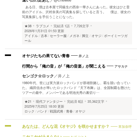
ある日、僕は古本屋で同級生の西奈一華さんにあった。彼女はひと昔
前のアイドル、沢村奈美の写真集を探していると言う。 僕は、彼女の
写真集探しを手伝うことになった。
★38
ラブコメ
完結済
1話
7,726文字
2026年1月31日 01:53 更新
アイドル
古本
セーラー服
メガネ
脚立
オヤジ
ボーイミーツガ
ール
井ノ上
オヤジたちの果てない青春
アサカナ
行間から「俺の音」が「俺の音楽」が聞こえる
センゴク☆ロック
／
井ノ上
1980年代、世には実力派ロックバンドが群雄割拠し、覇を競い合ってい
た。 織田信永が率いたロックバンド『天下布舞』は、全国制覇を懸けた
ツアーの最中、メンバーである明池光秀の裏切り…
★21
現代ファンタジー
完結済
8話
35,362文字
2025年7月25日 18:00 更新
ロック
バンド
戦国武将
青春
オヤジ
草加奈呼
あなたは、どんな花《オヤジ》を咲かせますか？
たてごと♪
ニヤニヤが止まらない