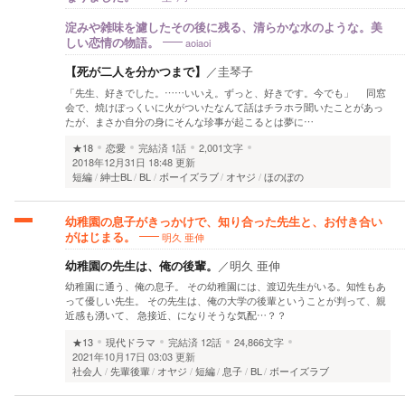
淀みや雑味を濾したその後に残る、清らかな水のような。美
aoiaoi
しい恋情の物語。
【死が二人を分かつまで】
／
圭琴子
「先生、好きでした。……いいえ。ずっと、好きです。今でも」 同窓
会で、焼けぼっくいに火がついたなんて話はチラホラ聞いたことがあっ
たが、まさか自分の身にそんな珍事が起こるとは夢に…
★18
恋愛
完結済
1話
2,001文字
2018年12月31日 18:48 更新
短編
紳士BL
BL
ボーイズラブ
オヤジ
ほのぼの
幼稚園の息子がきっかけで、知り合った先生と、お付き合い
明久 亜伸
がはじまる。
幼稚園の先生は、俺の後輩。
／
明久 亜伸
幼稚園に通う、俺の息子。 その幼稚園には、渡辺先生がいる。知性もあ
って優しい先生。 その先生は、俺の大学の後輩ということが判って、親
近感も湧いて、 急接近、になりそうな気配…？？
★13
現代ドラマ
完結済
12話
24,866文字
2021年10月17日 03:03 更新
社会人
先輩後輩
オヤジ
短編
息子
BL
ボーイズラブ