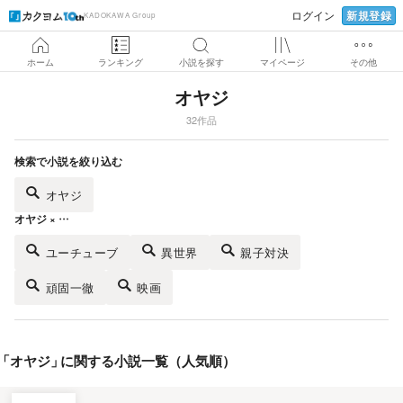
新規登録
ログイン
KADOKAWA Group
ホーム
ランキング
小説を探す
マイページ
その他
オヤジ
32作品
検索で小説を絞り込む
オヤジ
オヤジ × …
ユーチューブ
異世界
親子対決
頑固一徹
映画
「
オヤジ
」
に関する小説一覧（人気順）