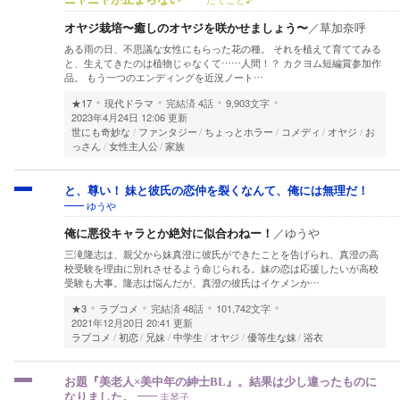
オヤジ栽培〜癒しのオヤジを咲かせましょう〜
／
草加奈呼
ある雨の日、不思議な女性にもらった花の種。 それを植えて育ててみる
と、生えてきたのは植物じゃなくて……人間！？ カクヨム短編賞参加作
品。 もう一つのエンディングを近況ノート…
★17
現代ドラマ
完結済
4話
9,903文字
2023年4月24日 12:06 更新
世にも奇妙な
ファンタジー
ちょっとホラー
コメディ
オヤジ
お
っさん
女性主人公
家族
と、尊い！ 妹と彼氏の恋仲を裂くなんて、俺には無理だ！
ゆうや
俺に悪役キャラとか絶対に似合わねー！
／
ゆうや
三滝隆志は、親父から妹真澄に彼氏ができたことを告げられ、真澄の高
校受験を理由に別れさせるよう命じられる。妹の恋は応援したいが高校
受験も大事。隆志は悩んだが、真澄の彼氏はイケメンか…
★3
ラブコメ
完結済
48話
101,742文字
2021年12月20日 20:41 更新
ラブコメ
初恋
兄妹
中学生
オヤジ
優等生な妹
浴衣
お題『美老人×美中年の紳士BL』。結果は少し違ったものに
圭琴子
なりました。