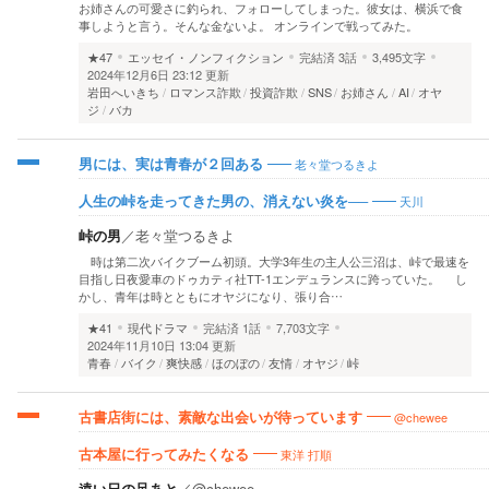
お姉さんの可愛さに釣られ、フォローしてしまった。彼女は、横浜で食
事しようと言う。そんな金ないよ。 オンラインで戦ってみた。
★47
エッセイ・ノンフィクション
完結済
3話
3,495文字
2024年12月6日 23:12 更新
岩田へいきち
ロマンス詐欺
投資詐欺
SNS
お姉さん
AI
オヤ
ジ
バカ
老々堂つるきよ
男には、実は青春が２回ある
天川
人生の峠を走ってきた男の、消えない炎を──
峠の男
／
老々堂つるきよ
時は第二次バイクブーム初頭。大学3年生の主人公三沼は、峠で最速を
目指し日夜愛車のドゥカティ社TT-1エンデュランスに跨っていた。 し
かし、青年は時とともにオヤジになり、張り合…
★41
現代ドラマ
完結済
1話
7,703文字
2024年11月10日 13:04 更新
青春
バイク
爽快感
ほのぼの
友情
オヤジ
峠
@chewee
古書店街には、素敵な出会いが待っています
東洋 打順
古本屋に行ってみたくなる
遠い日の足あと
／
@chewee