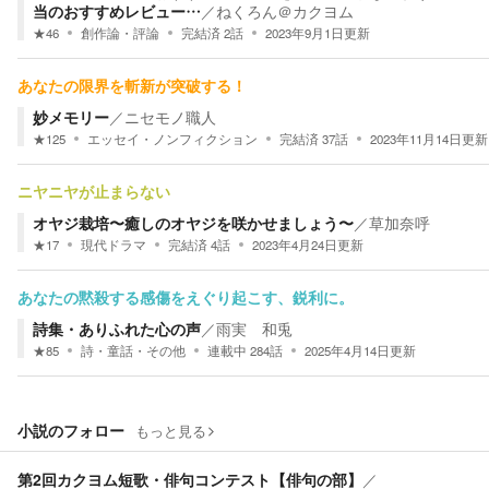
当のおすすめレビュー…
／
ねくろん＠カクヨム
★
46
創作論・評論
完結済
2
話
2023年9月1日
更新
あなたの限界を斬新が突破する！
妙メモリー
／
ニセモノ職人
★
125
エッセイ・ノンフィクション
完結済
37
話
2023年11月14日
更新
ニヤニヤが止まらない
オヤジ栽培〜癒しのオヤジを咲かせましょう〜
／
草加奈呼
★
17
現代ドラマ
完結済
4
話
2023年4月24日
更新
あなたの黙殺する感傷をえぐり起こす、鋭利に。
詩集・ありふれた心の声
／
雨実 和兎
★
85
詩・童話・その他
連載中
284
話
2025年4月14日
更新
小説のフォロー
もっと見る
第2回カクヨム短歌・俳句コンテスト【俳句の部】
／