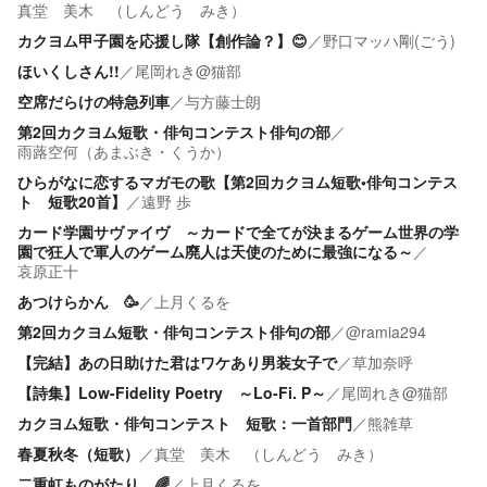
真堂 美木 （しんどう みき）
カクヨム甲子園を応援し隊【創作論？】😊
／
野口マッハ剛(ごう)
ほいくしさん!!
／
尾岡れき@猫部
空席だらけの特急列車
／
与方藤士朗
第2回カクヨム短歌・俳句コンテスト俳句の部
／
雨蕗空何（あまぶき・くうか）
ひらがなに恋するマガモの歌【第2回カクヨム短歌•俳句コンテス
ト 短歌20首】
／
遠野 歩
カード学園サヴァイヴ ～カードで全てが決まるゲーム世界の学
園で狂人で軍人のゲーム廃人は天使のために最強になる～
／
哀原正十
あつけらかん 🥳
／
上月くるを
第2回カクヨム短歌・俳句コンテスト俳句の部
／
@ramia294
【完結】あの日助けた君はワケあり男装女子で
／
草加奈呼
【詩集】Low-Fidelity Poetry ～Lo-Fi. P～
／
尾岡れき@猫部
カクヨム短歌・俳句コンテスト 短歌：一首部門
／
熊雑草
春夏秋冬（短歌）
／
真堂 美木 （しんどう みき）
二重虹ものがたり 🌈
／
上月くるを