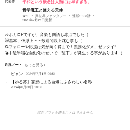
代表作
平和という概念は人類には早すぎる。
哲学魔王と迷える天使
★
10
異世界ファンタジー
連載中
88
話
2023年7月21日
更新
🎶ボカロPですが、音楽も国語も赤点でした（
😿基本、低浮上……数週間以上沈む事も（
💞フォローや応援は気が向く範囲で！義務化ダメ、ゼッタイ‼
💣中途半端な自動化のせいで「乱丁」が発生する事があります（
近況ノート
もっと見る
ビャン
2024年7月1日 09:51
【ゆる募】妄想による自爆にふさわしい名称
2024年6月30日 10:36
現在ギフトを贈ることはできません