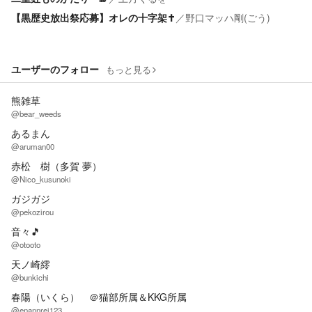
【黒歴史放出祭応募】オレの十字架✝️
／
野口マッハ剛(ごう)
ユーザーのフォロー
もっと見る
熊雑草
@bear_weeds
あるまん
@aruman00
赤松 樹（多賀 夢）
@Nico_kusunoki
ガジガジ
@pekozirou
音々🎵
@otooto
天ノ崎䌢
@bunkichi
春陽（いくら） ＠猫部所属＆KKG所属
@enannrei123