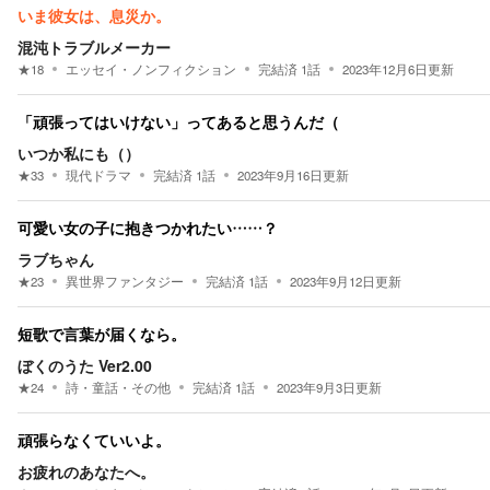
いま彼女は、息災か。
混沌トラブルメーカー
★
18
エッセイ・ノンフィクション
完結済
1
話
2023年12月6日
更新
「頑張ってはいけない」ってあると思うんだ（
いつか私にも（）
★
33
現代ドラマ
完結済
1
話
2023年9月16日
更新
可愛い女の子に抱きつかれたい……？
ラブちゃん
★
23
異世界ファンタジー
完結済
1
話
2023年9月12日
更新
短歌で言葉が届くなら。
ぼくのうた Ver2.00
★
24
詩・童話・その他
完結済
1
話
2023年9月3日
更新
頑張らなくていいよ。
お疲れのあなたへ。