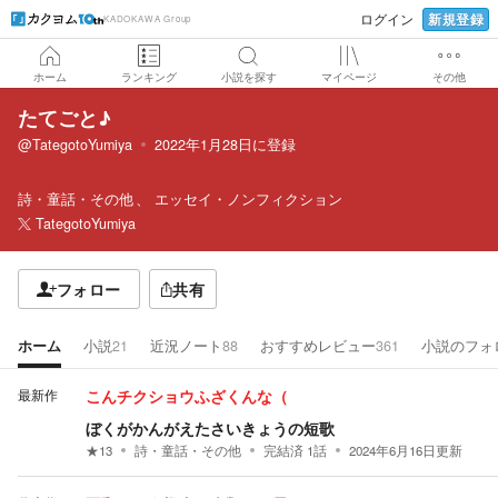
新規登録
ログイン
KADOKAWA Group
ホーム
ランキング
小説を探す
マイページ
その他
たてごと♪
@TategotoYumiya
2022年1月28日
に登録
詩・童話・その他
エッセイ・ノンフィクション
TategotoYumiya
フォロー
共有
ホーム
小説
21
近況ノート
88
おすすめレビュー
361
小説のフォ
最新作
こんチクショウふざくんな（
ぼくがかんがえたさいきょうの短歌
★
13
詩・童話・その他
完結済
1
話
2024年6月16日
更新