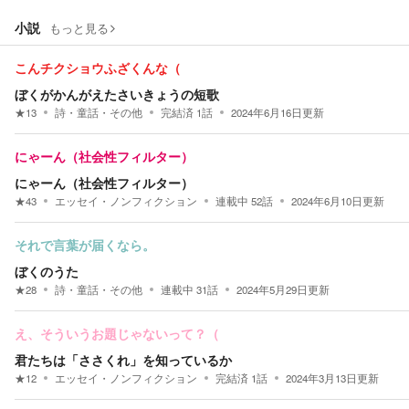
小説
もっと見る
こんチクショウふざくんな（
ぼくがかんがえたさいきょうの短歌
★
13
詩・童話・その他
完結済
1
話
2024年6月16日
更新
にゃーん（社会性フィルター）
にゃーん（社会性フィルター）
★
43
エッセイ・ノンフィクション
連載中
52
話
2024年6月10日
更新
それで言葉が届くなら。
ぼくのうた
★
28
詩・童話・その他
連載中
31
話
2024年5月29日
更新
え、そういうお題じゃないって？（
君たちは「ささくれ」を知っているか
★
12
エッセイ・ノンフィクション
完結済
1
話
2024年3月13日
更新