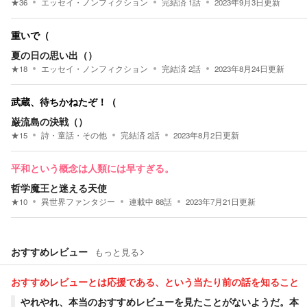
★
36
エッセイ・ノンフィクション
完結済
1
話
2023年9月3日
更新
重いで（
夏の日の思い出（）
★
18
エッセイ・ノンフィクション
完結済
2
話
2023年8月24日
更新
武蔵、待ちかねたぞ！（
巌流島の決戦（）
★
15
詩・童話・その他
完結済
2
話
2023年8月2日
更新
平和という概念は人類には早すぎる。
哲学魔王と迷える天使
★
10
異世界ファンタジー
連載中
88
話
2023年7月21日
更新
おすすめレビュー
もっと見る
おすすめレビューとは応援である、という当たり前の話を知ること
やれやれ、本当のおすすめレビューを見たことがないようだ。本