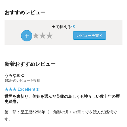
おすすめレビュー
★で称える
★
★
★
レビューを書く
新着おすすめレビュー
うろなめゆ
852
件の
レビューを投稿
★★★
Excellent!!!
世界を裏切り、美姫を選んだ英雄の哀しくも神々しい数十年の歴
史絵巻。
第一部：星王暦5253年〈一角獣の月〉の章までを読んだ感想で
す。