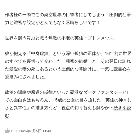
作者様の一瞬でこの架空世界の目撃者にしてしまう、圧倒的な筆
力と緻密な設定がとんでもなく素晴らしいです！
世界を襲う災厄と戦う無敵の不老の英雄・プトレメウス。
彼が抱える「中身虚無」という深い孤独の正体が、16年前に世界
のすべてを裏切って交わした「秘密の結婚」と、その翌日に訪れ
た最愛の妻の死にあるという圧倒的な幕開けに、一気に読書心を
鷲掴みにされました。
政治の謀略や魔道の戒律といった硬派なダークファンタジーとし
ての面白さはもちろん、15歳の公女の目を通した「英雄の神々し
さと異常性」の描き方など、視点の切り替えも鮮やか…
続きを読
む
2
2026年8月5日 11:43