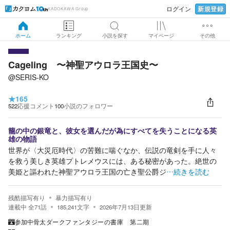
新規登録
ログイン
KADOKAWA Group
ホーム
ランキング
小説を探す
マイページ
その他
Cageling 〜神聖アウロラ王国史〜
@SERIS-KO
★
165
522
応援コメント
100
小説のフォロワー
籠の中の銀竜と、彼女を選んだが為にすべてを失うことになる英
雄の物語
世界が〈大災厄時代〉の苦難に喘ぐなか、伝説の竜剣を手に人々
を救う美しき英雄プトレメウスには、ある秘密があった。絶世の
美姫と謳われた神聖アウロラ王国の亡き聖公爵ジ
…続きを読む
残酷描写有り
暴力描写有り
連載中
全
71
話
185,241
文字
2026年7月13日
更新
参加中
骨太ダークファンタジーの書庫 第二期