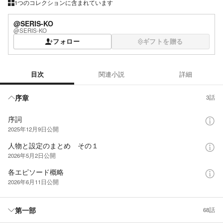
1つのコレクションに含まれています
@SERIS-KO
@SERIS-KO
フォロー
ギフトを贈る
目次
関連小説
詳細
目次
序章
3話
序詞
2025年12月9日
公開
人物と設定のまとめ その１
2026年5月2日
公開
各エピソード概略
2026年6月11日
公開
第一部
68話