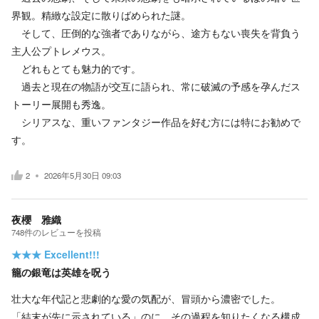
界観。精緻な設定に散りばめられた謎。
そして、圧倒的な強者でありながら、途方もない喪失を背負う
主人公プトレメウス。
どれもとても魅力的です。
過去と現在の物語が交互に語られ、常に破滅の予感を孕んだス
トーリー展開も秀逸。
シリアスな、重いファンタジー作品を好む方には特にお勧めで
す。
2
2026年5月30日 09:03
夜櫻 雅織
748
件の
レビューを投稿
★★★
Excellent!!!
籠の銀竜は英雄を呪う
壮大な年代記と悲劇的な愛の気配が、冒頭から濃密でした。
「結末が先に示されている」のに、その過程を知りたくなる構成