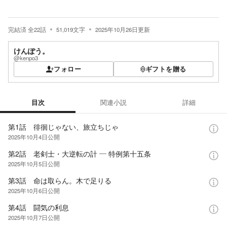
完結済
全
22
話
51,019
文字
2025年10月26日
更新
けんぽう。
@kenpo3
フォロー
ギフトを贈る
目次
関連小説
詳細
目次
第1話 徘徊じゃない、旅立ちじゃ
2025年10月4日
公開
第2話 老剣士・大逆転の計 ― 特例第十五条
2025年10月5日
公開
第3話 命は取らん。木で足りる
2025年10月6日
公開
第4話 闘気の利息
2025年10月7日
公開