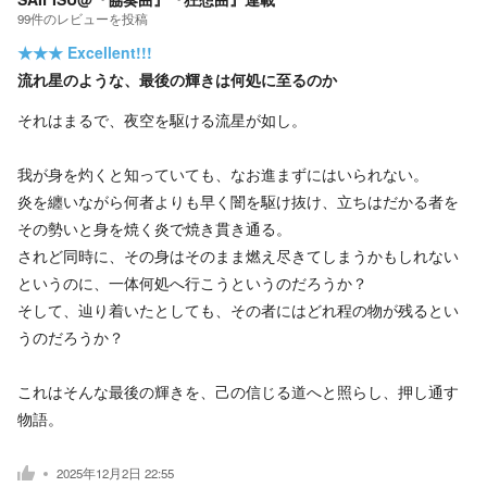
99
件の
レビューを投稿
★★★
Excellent!!!
流れ星のような、最後の輝きは何処に至るのか
それはまるで、夜空を駆ける流星が如し。
我が身を灼くと知っていても、なお進まずにはいられない。
炎を纏いながら何者よりも早く闇を駆け抜け、立ちはだかる者を
その勢いと身を焼く炎で焼き貫き通る。
されど同時に、その身はそのまま燃え尽きてしまうかもしれない
というのに、一体何処へ行こうというのだろうか？
そして、辿り着いたとしても、その者にはどれ程の物が残るとい
うのだろうか？
これはそんな最後の輝きを、己の信じる道へと照らし、押し通す
物語。
2025年12月2日 22:55