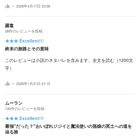
2026年4月17日 23:38
羅翕
28
件の
レビューを投稿
★★★
Excellent!!!
終末の旅路とその意味
このレビューは小説のネタバレを含みます。
全文を読む（
1200
文
字）
2026年1月21日 21:15
ムーラン
130
件の
レビューを投稿
★★★
Excellent!!!
最強"だった？"おいぼれジジイと魔法使いの孫娘の冥土への道を
辿る旅