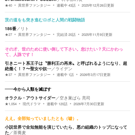
★
40
異世界ファンタジー
連載中
43
話
2025年12月26日
更新
茨の道をも突き進むロボと人間の戦闘物語
186番
／
リト
★
27
異世界ファンタジー
完結済
20
話
2025年11月9日
更新
その才、世のために使い倒して下さい。怠けたい？天にかわっ
て、人誅です！
引きニート系王子は〝勝利王の再来〟と呼ばれるようになり、超
絶働く！？〜聖女や奴…
／
ライデン
★
37
異世界ファンタジー
連載中
1
話
2026年3月17日
更新
——今から人類を滅ぼす
オラクル・アウトサイダー
／
空き巣ばら 亮司
★
1,054
現代ドラマ
連載中
120
話
2026年7月30日
更新
ええ。全部知っていましたとも（嘘）。
小説世界で全知無能を演じていたら、悪の組織のトップになって
た
／
茶蕎麦