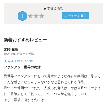
★で称える
★
★
★
レビューを書く
新着おすすめレビュー
常陸 花折
509
件の
レビューを投稿
★★★
Excellent!!!
ファンタジー世界の終活
異世界ファンタジーにおいて勇者のような存在の終活は、恐らく
こんな感じになるんじゃないかなと思わせられる作品。
且つての仲間の中でただ一人残った老人は、やはり且つてのよう
に「冒険」して「戦って」一つ一つ未練を無くしていく。
そして最後に向かう先には……