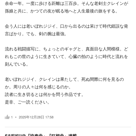
余命一年。一度に歩ける距離は三百歩。そんな老剣士クレインが
孫娘と共に、かつての友が眠る地へと人生最後の旅をする。
会う人には老いぼれジジイ、口から出るのは呆けて時代錯誤な発
言ばかり。でも、剣の腕は最強。
流れる戦闘描写に、ちょっとのギャグと、真面目な人間模様。ど
れもこの世のように生きていて、心臓の拍のように時代と流れを
刻んでいる。
老いぼれジジイ、クレインは果たして、死ぬ間際に何を見るの
か。周りの人々は何を感じるのか。
読者に生き切るとは何かを問う作品です。
是非、ご一読ください。
1
2025年12月28日 17:58
SAIFISU@『協奏曲』『狂想曲』連載