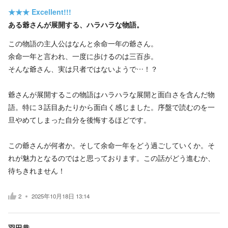
★★★
Excellent!!!
ある爺さんが展開する、ハラハラな物語。
この物語の主人公はなんと余命一年の爺さん。
余命一年と言われ、一度に歩けるのは三百歩。
そんな爺さん、実は只者ではないようで…！？
爺さんが展開するこの物語はハラハラな展開と面白さを含んだ物
語。特に３話目あたりから面白く感じました。序盤で読むのを一
旦やめてしまった自分を後悔するほどです。
この爺さんが何者か。そして余命一年をどう過ごしていくか。そ
れが魅力となるのではと思っております。この話がどう進むか、
待ちきれません！
2
2025年10月18日 13:14
羽田恭