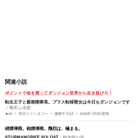
関連小説
ポイントで命を買ってダンジョン世界から生き延びろ！
転生王子と親衛隊隊長。プラス転移聖女は今日もダンジョンです
／
相木ふゆ彦
★
64
現代ファンタジー
連載中
51
話
2026年1月8日
更新
硝煙弾雨。砲煙弾雨。熾烈は、極まる。
STURMANGRIFF SOLDAT
／
科学部の長