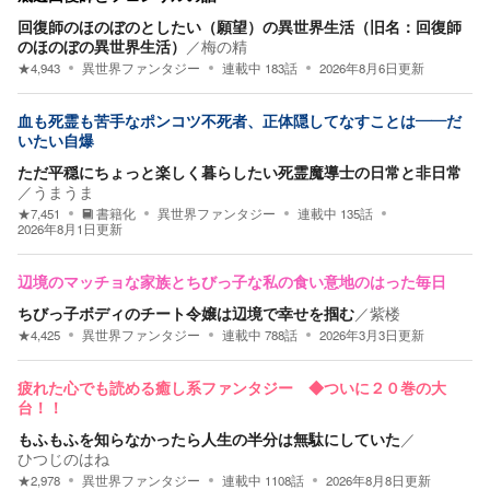
回復師のほのぼのとしたい（願望）の異世界生活（旧名：回復師
のほのぼの異世界生活）
／
梅の精
★
4,943
異世界ファンタジー
連載中
183
話
2026年8月6日
更新
血も死霊も苦手なポンコツ不死者、正体隠してなすことは——だ
いたい自爆
ただ平穏にちょっと楽しく暮らしたい死霊魔導士の日常と非日常
／
うまうま
★
7,451
書籍化
異世界ファンタジー
連載中
135
話
2026年8月1日
更新
辺境のマッチョな家族とちびっ子な私の食い意地のはった毎日
ちびっ子ボディのチート令嬢は辺境で幸せを掴む
／
紫楼
★
4,425
異世界ファンタジー
連載中
788
話
2026年3月3日
更新
疲れた心でも読める癒し系ファンタジー ◆ついに２０巻の大
台！！
もふもふを知らなかったら人生の半分は無駄にしていた
／
ひつじのはね
★
2,978
異世界ファンタジー
連載中
1108
話
2026年8月8日
更新