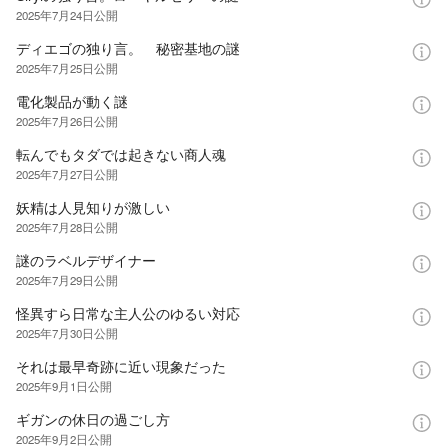
2025年7月24日
公開
ディエゴの独り言。 秘密基地の謎
2025年7月25日
公開
電化製品が動く謎
2025年7月26日
公開
転んでもタダでは起きない商人魂
2025年7月27日
公開
妖精は人見知りが激しい
2025年7月28日
公開
謎のラベルデザイナー
2025年7月29日
公開
怪異すら日常な主人公のゆるい対応
2025年7月30日
公開
それは最早奇跡に近い現象だった
2025年9月1日
公開
ギガンの休日の過ごし方
2025年9月2日
公開