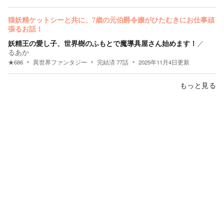
猫妖精ケットシーと共に、7歳の元伯爵令嬢がひたむきにお仕事頑
張るお話！
妖精王の愛し子、世界樹のふもとで魔導具屋さん始めます！
／
るあか
★
686
異世界ファンタジー
完結済
77
話
2025年11月4日
更新
もっと見る