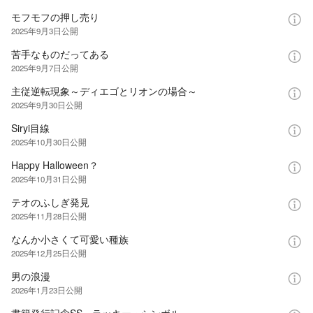
モフモフの押し売り
2025年9月3日
公開
苦手なものだってある
2025年9月7日
公開
主従逆転現象～ディエゴとリオンの場合～
2025年9月30日
公開
Siryi目線
2025年10月30日
公開
Happy Halloween？
2025年10月31日
公開
テオのふしぎ発見
2025年11月28日
公開
なんか小さくて可愛い種族
2025年12月25日
公開
男の浪漫
2026年1月23日
公開
書籍発行記念SS ラッキー・シンボル