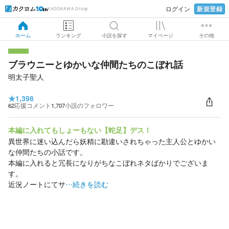
新規登録
ログイン
KADOKAWA Group
ホーム
ランキング
小説を探す
マイページ
その他
ブラウニーとゆかいな仲間たちのこぼれ話
明太子聖人
★
1,398
62
応援コメント
1,707
小説のフォロワー
本編に入れてもしょーもない【蛇足】デス！
異世界に迷い込んだら妖精に勘違いされちゃった主人公とゆかい
な仲間たちの小話です。
本編に入れると冗長になりがちなこぼれネタばかりでございま
す。
近況ノートにてサ
…続きを読む