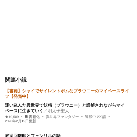
関連小説
【書籍】シャイでサイレントボムなブラウニーのマイペースライ
フ【発売中】
迷い込んだ異世界で妖精（ブラウニー）と誤解されながらマイ
ペースに生きていく
／
明太子聖人
★
10,509
書籍化
異世界ファンタジー
連載中
220
話
2026年2月15日
更新
底辺回復師とフェンリルの話