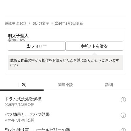
連載中
全
20
話
58,409
文字
2026年2月8日
更新
明太子聖人
@hia124252
フォロー
ギフトを贈る
数ある作品の中から拙作をお読みいただき誠にありがとうございます
(*‘∀‘)
目次
関連小説
詳細
目次
ドラム式洗濯乾燥機
2025年7月22日
公開
バフ効果と、デバフ効果
2025年7月23日
公開
Siryiの独り言。ローヤルゼリーの謎