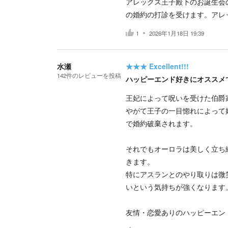
アレックス王子殿下のお誕生会
の婚約の打診を受けます。アレ
1
2026年1月18日 19:39
水瀬
★★★
Excellent!!!
142
件の
レビューを投稿
ハッピーエンド好きにオススメ
王妃によって呪いを受けた伯爵
やがて王子の一目惚れによって
で婚約破棄されます。
それでもオーロラは美しく立ち
きます。
特にアスランとのやり取りは微
いという気持ちが強くなります
友情・恋愛ありのハッピーエン