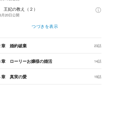
話 王妃の教え（２）
年6月20日
公開
つづきを表示
２章 婚約破棄
23話
３章 ローリーお嬢様の婚活
14話
４章 真実の愛
19話