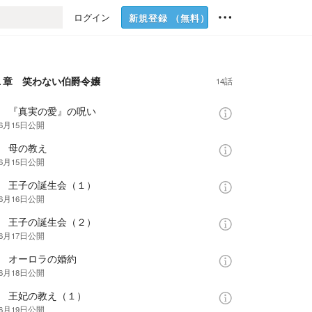
ログイン
新規登録
（無料）
１章 笑わない伯爵令嬢
14話
話 『真実の愛』の呪い
年6月15日
公開
話 母の教え
年6月15日
公開
話 王子の誕生会（１）
年6月16日
公開
話 王子の誕生会（２）
年6月17日
公開
話 オーロラの婚約
年6月18日
公開
話 王妃の教え（１）
年6月19日
公開