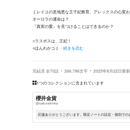
ミレイユの意地悪な王子妃教育、アレックスの心変わ
オーロラの運命は？
『真実の愛』を見つけることはできるのか？
○ラスボスは、王妃！
○ほんわかコミ
…続きを読む
完結済
全
70
話
266,786
文字
2025年8月22日
更新
1つのコレクションに含まれています
櫻井金貨
@sakuraikinka
応援ありがとうございます。限定ノートの設定・個別での