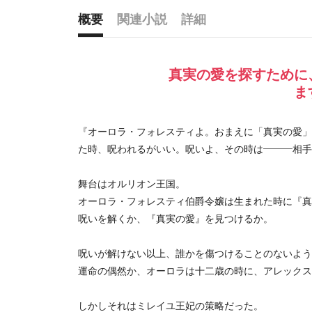
概要
関連小説
詳細
概要
真実の愛を探すために
ま
『オーロラ・フォレスティよ。おまえに「真実の愛」
た時、呪われるがいい。呪いよ、その時は———相手
舞台はオルリオン王国。
オーロラ・フォレスティ伯爵令嬢は生まれた時に『真
呪いを解くか、『真実の愛』を見つけるか。
呪いが解けない以上、誰かを傷つけることのないよう
運命の偶然か、オーロラは十二歳の時に、アレックス
しかしそれはミレイユ王妃の策略だった。