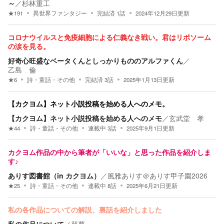
～
／
杉林重工
★
191
異世界ファンタジー
完結済
1
話
2024年12月29日
更新
コロナウイルスと免疫細胞による仁義なき戦い。君はリボソーム
の涙を見る。
好奇心旺盛なベータくんとしっかりもののアルファくん
／
乙島 倫
★
6
詩・童話・その他
完結済
3
話
2025年1月13日
更新
【カクヨム】ネット小説投稿を始める人へのメモ。
【カクヨム】ネット小説投稿を始める人へのメモ
／
玄武堂 孝
★
44
詩・童話・その他
連載中
3
話
2025年9月1日
更新
カクヨム作品の中から筆者が「いいな」と思った作品を紹介しま
す♪
ありす図書館（in カクヨム）
／
風雅ありす＠ありす甲子園2026
★
25
詩・童話・その他
連載中
8
話
2025年6月21日
更新
私の各作品についての解説、裏話を紹介しました
私の作品について
／
登夢