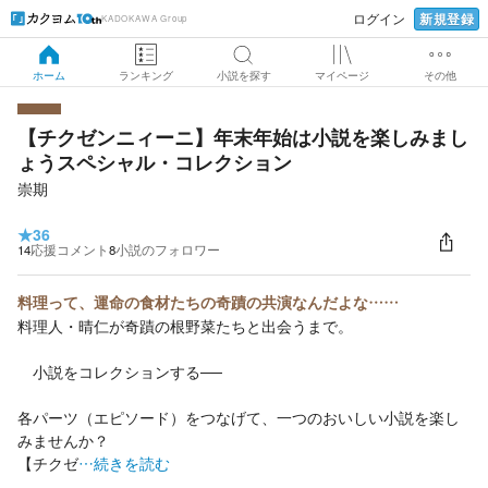
新規登録
ログイン
KADOKAWA Group
ホーム
ランキング
小説を探す
マイページ
その他
【チクゼンニィーニ】年末年始は小説を楽しみまし
ょうスペシャル・コレクション
崇期
★
36
14
応援コメント
8
小説のフォロワー
料理って、運命の食材たちの奇蹟の共演なんだよな……
料理人・晴仁が奇蹟の根野菜たちと出会うまで。
小説をコレクションする──
各パーツ（エピソード）をつなげて、一つのおいしい小説を楽し
みませんか？
【チクゼ
…続きを読む