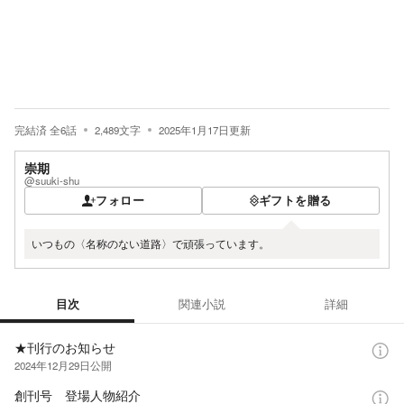
完結済
全
6
話
2,489
文字
2025年1月17日
更新
崇期
@suuki-shu
フォロー
ギフトを贈る
いつもの〈名称のない道路〉で頑張っています。
目次
関連小説
詳細
目次
★刊行のお知らせ
2024年12月29日
公開
創刊号 登場人物紹介