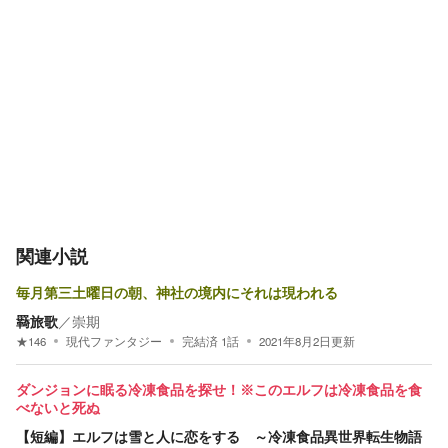
関連小説
毎月第三土曜日の朝、神社の境内にそれは現われる
羇旅歌
／
崇期
★
146
現代ファンタジー
完結済
1
話
2021年8月2日
更新
ダンジョンに眠る冷凍食品を探せ！※このエルフは冷凍食品を食
べないと死ぬ
【短編】エルフは雪と人に恋をする ～冷凍食品異世界転生物語