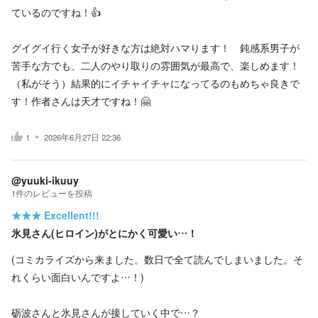
ているのですね！👍
グイグイ行く女子が好きな方は絶対ハマります！ 鈍感系男子が
苦手な方でも、二人のやり取りの雰囲気が最高で、楽しめます！
（私がそう）結果的にイチャイチャになってるのもめちゃ良きで
す！作者さんは天才ですね！🤗
1
2026年6月27日 22:36
@yuuki-ikuuy
1
件の
レビューを投稿
★★★
Excellent!!!
氷見さん(ヒロイン)がとにかく可愛い…！
(コミカライズから来ました。数日で全て読んでしまいました。そ
れくらい面白いんですよ…！)
砺波さんと氷見さんが接していく中で…？