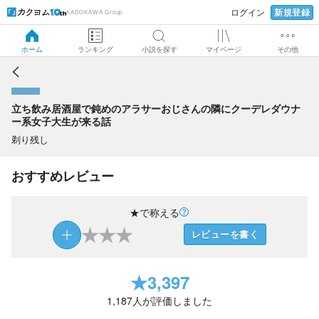
新規登録
ログイン
KADOKAWA Group
立ち飲み居酒屋で鈍めのアラサーおじさんの隣にクーデレダ
ウナー系女子大生が来る話
ホーム
ランキング
小説を探す
マイページ
その他
立ち飲み居酒屋で鈍めのアラサーおじさんの隣にクーデレダウナ
ー系女子大生が来る話
剃り残し
おすすめレビュー
★で称える
★
★
★
レビューを書く
★
3,397
1,187
人が評価しました