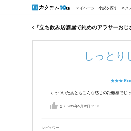
マイページ
小説を探す
ネク
『
立ち飲み居酒屋で鈍めのアラサーおじさんの隣に
『
立ち飲み居酒屋で鈍めのアラサーおじ
しっとり
★★★
Exc
くっついたあともこんな感じの距離感でじ
2024年5月12日 11:53
2
レビュワー