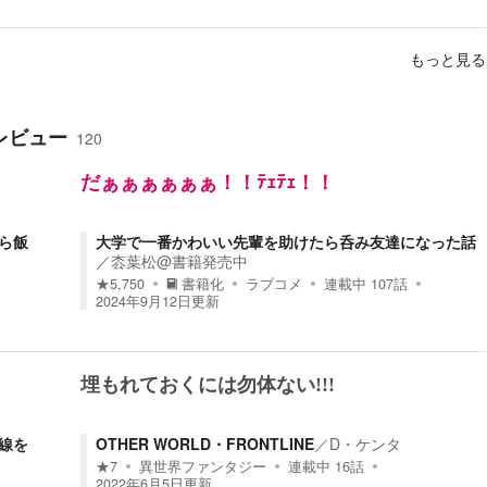
もっと見る
レビュー
120
だぁぁぁぁぁぁ！！ﾃｪﾃｪ！！
ら飯
大学で一番かわいい先輩を助けたら呑み友達になった話
／
枩葉松@書籍発売中
★
5,750
書籍化
ラブコメ
連載中
107
話
2024年9月12日
更新
埋もれておくには勿体ない!!!
線を
OTHER WORLD・FRONTLINE
／
D・ケンタ
★
7
異世界ファンタジー
連載中
16
話
2022年6月5日
更新