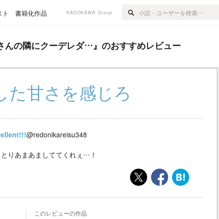
スト
書籍化作品
KADOKAWA Group
クーデレダ…
』のおすすめレビュー
さんの隣にクーデレダ…
』のおすすめレビュー
した甘さを感じろ
ellent!!!
@redonikareisu348
っとりあまあましててくれぇ…！
このレビューの作品