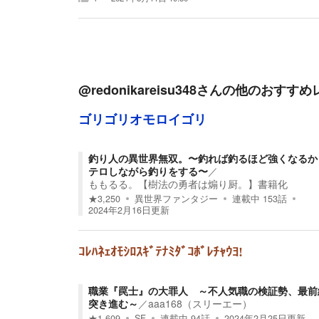
@redonikareisu348
さんの他のおすすめ
ゴリゴリオモロイゴリ
釣り人の異世界無双。〜釣れば釣るほど強くなるか
テロしながら釣りをする〜
／
ももるる。【樹法の勇者は煽り厨。】書籍化
★
3,250
異世界ファンタジー
連載中
153
話
2024年2月16日
更新
ｺﾚﾊﾈｪｵﾓｼﾛｽｷﾞﾃﾅﾐﾀﾞｺﾎﾞﾚﾁｬｳﾖ!
職業『罠士』の大罪人 ～不人気職の検証勢、最前
突き進む～
／
aaa168（スリーエー）
★
1,609
SF
連載中
94
話
2024年2月25日
更新