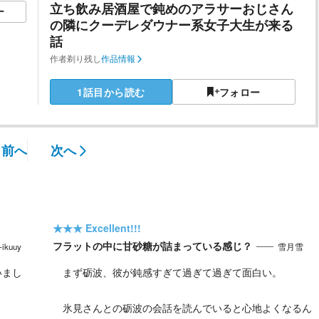
立ち飲み居酒屋で鈍めのアラサーおじさん
ー
の隣にクーデレダウナー系女子大生が来る
話
作者
剃り残し
作品情報
1話目から読む
フォロー
前へ
次へ
★★★
Excellent!!!
フラットの中に甘砂糖が詰まっている感じ？
-ikuuy
雪月雪
いまし
まず砺波、彼が鈍感すぎて過ぎて過ぎて面白い。
氷見さんとの砺波の会話を読んでいると心地よくなるん