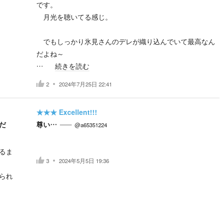
です。
月光を聴いてる感じ。
でもしっかり氷見さんのデレが織り込んでいて最高なん
だよね～
…
続きを読む
2
2024年7月25日 22:41
★★★
Excellent!!!
だ
尊い…
@a65351224
るま
3
2024年5月5日 19:36
られ