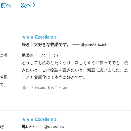
前へ
次へ
★★★
Excellent!!!
好き！大好きな物語です。
@genta5818wada
に漫
携帯無くして（ ; ; ）
どうしても読みなたくなり、新しく直ぐに作ってでも、読
みたいと、この物語を読みたいと…素直に思いました。是
感系
非とも文庫化に！本当に好きです。
で、
2
2024年5月27日 19:49
★★★
Excellent!!!
だ
尊い…
@a65351224