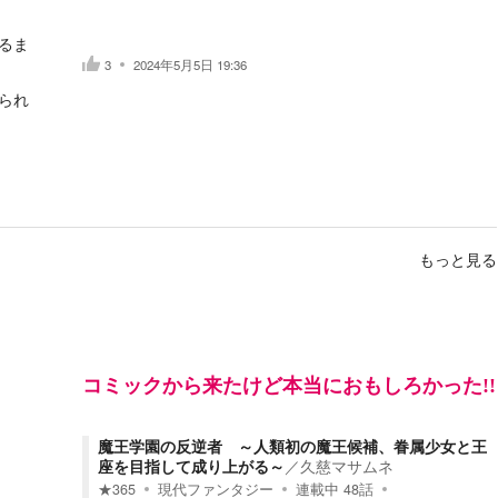
るま
3
2024年5月5日 19:36
られ
もっと見る
コミックから来たけど本当におもしろかった!!
／
魔王学園の反逆者 ～人類初の魔王候補、眷属少女と王
座を目指して成り上がる～
／
久慈マサムネ
★
365
現代ファンタジー
連載中
48
話