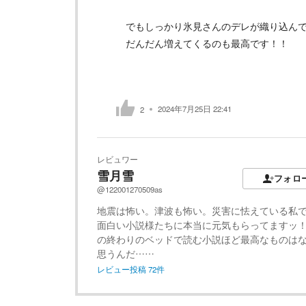
でもしっかり氷見さんのデレが織り込んで
だんだん増えてくるのも最高です！！
2024年7月25日 22:41
2
レビュワー
雪月雪
フォロ
@122001270509as
地震は怖い。津波も怖い。災害に怯えている私
面白い小説様たちに本当に元気もらってますッ
の終わりのベッドで読む小説ほど最高なものは
思うんだ……
レビュー投稿
72
件