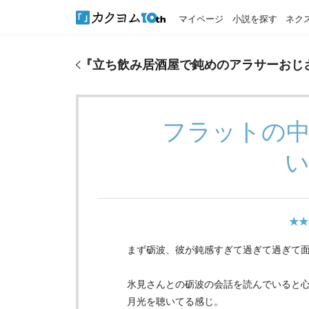
マイページ
小説を探す
ネク
『
立ち飲み居酒屋で鈍めのアラサーおじさんの隣に
『
立ち飲み居酒屋で鈍めのアラサーおじ
フラットの
★★
まず砺波、彼が鈍感すぎて過ぎて過ぎて面
氷見さんとの砺波の会話を読んでいると心
月光を聴いてる感じ。