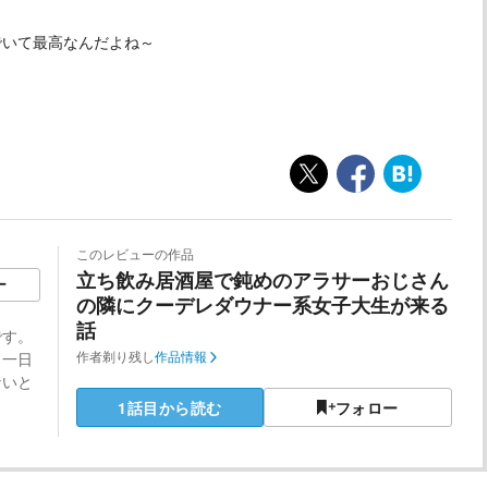
いて最高なんだよね～
このレビューの作品
立ち飲み居酒屋で鈍めのアラサーおじさん
ー
の隣にクーデレダウナー系女子大生が来る
話
です。
！一日
作者
剃り残し
作品情報
ないと
1話目から読む
フォロー