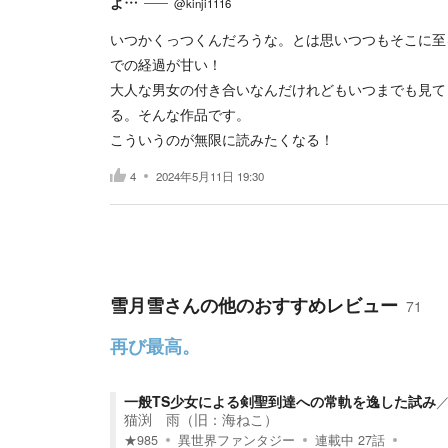
よ…
@kinji1116
いつかくっつくんだろうな。とは思いつつもそこに至
での経過が甘い！
大人な男女の付き合いなんだけれどもいつまでも見て
る。そんな作品です。
こういうのが無限に読みたくなる！
4
2024年5月11日 19:30
雪月雪
さんの他のおすすめレビュー
71
再び最高。
一般TS少女による剣聖到達への常軌を逸した試み
猫渕 雨（旧：海ねこ）
★
985
異世界ファンタジー
連載中
27
話