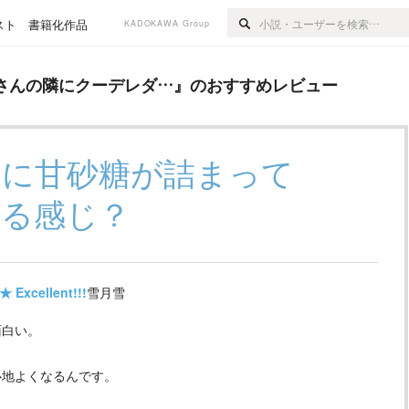
スト
書籍化作品
KADOKAWA Group
クーデレダ…
』のおすすめレビュー
さんの隣にクーデレダ…
』のおすすめレビュー
中に甘砂糖が詰まって
いる感じ？
★
Excellent!!!
雪月雪
白い。
地よくなるんです。