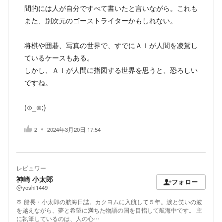
間的には人が自分ですべて書いたと言いながら。これも
また、別次元のゴーストライターかもしれない。
将棋や囲碁、写真の世界で、すでにＡＩが人間を凌駕し
ているケースもある。
しかし、ＡＩが人間に指図する世界を思うと、恐ろしい
ですね。
(⊙_⊙;)
2
2024年3月20日 17:54
レビュワー
神崎 小太郎
フォロー
@yoshi1449
​🚢 船長・小太郎の航海日誌。​カクヨムに入航して５年。涙と笑いの波
を越えながら、夢と希望に満ちた物語の国を目指して航海中です。 主
に執筆しているのは、人の心…