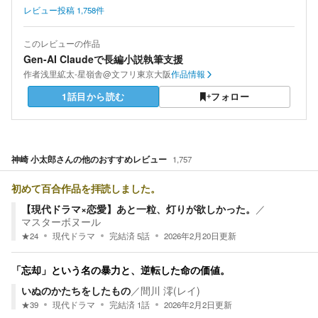
レビュー投稿
1,758
件
このレビューの作品
Gen-AI Claudeで長編小説執筆支援
作者
浅里絋太-星嶺舎@文フリ東京大阪
作品情報
1話目から読む
フォロー
神崎 小太郎
さんの他のおすすめレビュー
1,757
初めて百合作品を拝読しました。
【現代ドラマ×恋愛】あと一粒、灯りが欲しかった。
／
マスターボヌール
★
24
現代ドラマ
完結済
5
話
2026年2月20日
更新
「忘却」という名の暴力と、逆転した命の価値。
いぬのかたちをしたもの
／
間川 澪(レイ)
★
39
現代ドラマ
完結済
1
話
2026年2月2日
更新