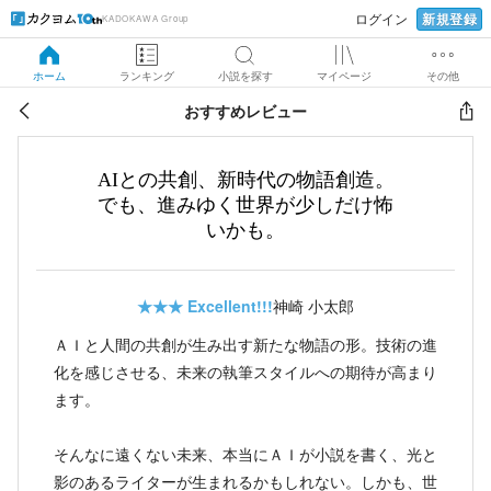
新規登録
ログイン
KADOKAWA Group
ホーム
ランキング
小説を探す
マイページ
その他
おすすめレビュー
AIとの共創、新時代の物語創造。
でも、進みゆく世界が少しだけ怖
いかも。
★★★
Excellent!!!
神崎 小太郎
ＡＩと人間の共創が生み出す新たな物語の形。技術の進
化を感じさせる、未来の執筆スタイルへの期待が高まり
ます。
そんなに遠くない未来、本当にＡＩが小説を書く、光と
影のあるライターが生まれるかもしれない。しかも、世