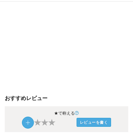
おすすめレビュー
★で称える
★
★
★
レビューを書く