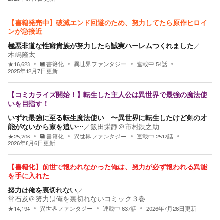
【書籍発売中】破滅エンド回避のため、努力してたら原作ヒロイ
ンが急接近
極悪非道な性癖貴族が努力したら誠実ハーレムつくれました
／
木嶋隆太
★
16,623
書籍化
異世界ファンタジー
連載中
54
話
2025年12月7日
更新
【コミカライズ開始！】転生した主人公は異世界で最強の魔法使
いを目指す！
いずれ最強に至る転生魔法使い 〜異世界に転生したけど剣の才
能がないから家を追い…
／
飯田栄静＠市村鉄之助
★
25,206
書籍化
異世界ファンタジー
連載中
2512
話
2026年8月6日
更新
【書籍化】前世で報われなかった俺は、努力が必ず報われる異能
を手に入れた
努力は俺を裏切れない
／
常石及＠努力は俺を裏切れないコミック３巻
★
14,194
異世界ファンタジー
連載中
637
話
2026年7月26日
更新