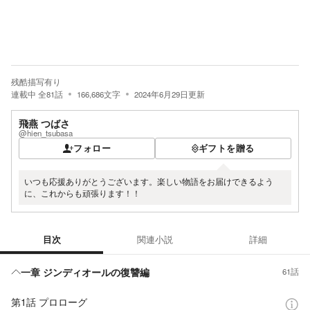
残酷描写有り
連載中
全
81
話
166,686
文字
2024年6月29日
更新
飛燕 つばさ
@hien_tsubasa
フォロー
ギフトを贈る
いつも応援ありがとうございます。楽しい物語をお届けできるよう
に、これからも頑張ります！！
目次
関連小説
詳細
目次
一章 ジンディオールの復讐編
61話
第1話 プロローグ