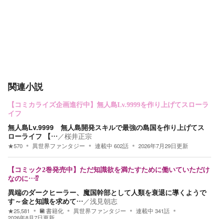
関連小説
【コミカライズ企画進行中】無人島Lv.9999を作り上げてスローラ
イフ
無人島Lv.9999 無人島開発スキルで最強の島国を作り上げてス
ローライフ 【…
／
桜井正宗
★
570
異世界ファンタジー
連載中
602
話
2026年7月29日
更新
【コミック2巻発売中】ただ知識欲を満たすために働いていただけ
なのに…⁉
異端のダークヒーラー、魔国幹部として人類を衰退に導くようで
す～金と知識を求めて…
／
浅見朝志
★
25,581
書籍化
異世界ファンタジー
連載中
341
話
2026年8月7日
更新