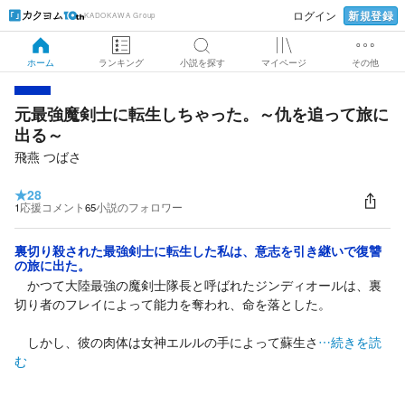
新規登録
ログイン
KADOKAWA Group
ホーム
ランキング
小説を探す
マイページ
その他
元最強魔剣士に転生しちゃった。～仇を追って旅に
出る～
飛燕 つばさ
★
28
1
応援コメント
65
小説のフォロワー
裏切り殺された最強剣士に転生した私は、意志を引き継いで復讐
の旅に出た。
かつて大陸最強の魔剣士隊長と呼ばれたジンディオールは、裏
切り者のフレイによって能力を奪われ、命を落とした。
しかし、彼の肉体は女神エルルの手によって蘇生さ
…続きを読
む