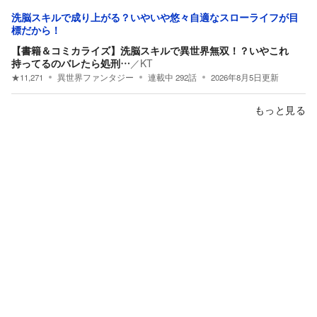
洗脳スキルで成り上がる？いやいや悠々自適なスローライフが目
標だから！
【書籍＆コミカライズ】洗脳スキルで異世界無双！？いやこれ
持ってるのバレたら処刑…
／
KT
★
11,271
異世界ファンタジー
連載中
292
話
2026年8月5日
更新
もっと見る