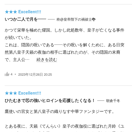
★★★
Excellent!!!
いつか二人で月を――
柊@皇帝陛下の禍祓士🐉
かつて栄華を極めた燿国。しかし此処数年、皇子が亡くなる事件
が続いていた。
これは、隠国の呪いである――その呪いを解くために、ある日突
然第八皇子天籟の夜伽の相手に選ばれたのが、その隠国の末裔
で、主人公…
続きを読む
4
2023年12月26日 20:25
★★★
Excellent!!!
ひたむきで芯の強いヒロインを応援したくなる！
朝倉千冬
鷹使いの宮女と第八皇子の織りなす中華ファンタジーです。
とある夜に、天籟《てんらい》皇子の夜伽役に選ばれた月鈴《ユ