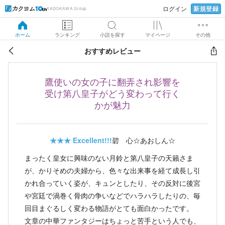
新規登録
ログイン
KADOKAWA Group
ホーム
ランキング
小説を探す
マイページ
その他
おすすめレビュー
鷹使いの女の子に翻弄され影響を
受け第八皇子がどう変わって行く
かが魅力
★★★
Excellent!!!
碧 心☆あおしん☆
まったく皇女に興味のない月鈴と第八皇子の天籟さま
が、かりそめの夫婦から、色々な出来事を経て成長し引
かれ合っていく姿が、キュンとしたり、その反対に後宮
や宮廷で渦巻く骨肉の争いなどでハラハラしたりの、毎
回目まぐるしく変わる物語がとても面白かったです。
文章の中華ファンタジーはちょっと苦手という人でも、