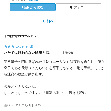
1話目から読む
フォロー
前へ
その他のおすすめレビュー
★★★
Excellent!!!
たたでは終わらない陰謀と恋。
甘月鈴音
第八皇子の閨に選ばれた月鈴（ユーリン）は夜伽を迫られ、第八
皇子である天籟（てんらい）を平手打ちする。驚く天籟。そこか
ら運命の物語が動き出す。
恋愛どっぷりなお話。
な、わけないのですよ。『皇家の呪…
続きを読む
2
2024年3月2日 18:33