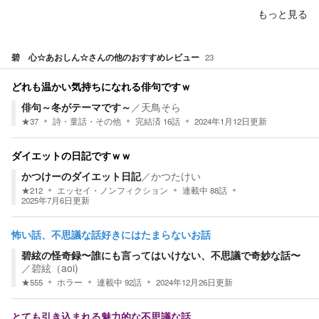
もっと見る
碧 心☆あおしん☆
さんの他のおすすめレビュー
23
どれも温かい気持ちになれる俳句ですｗ
俳句～冬がテーマです～
／
天鳥そら
★
37
詩・童話・その他
完結済
16
話
2024年1月12日
更新
ダイエットの日記ですｗｗ
かつけーのダイエット日記
／
かつたけい
★
212
エッセイ・ノンフィクション
連載中
88
話
2025年7月6日
更新
怖い話、不思議な話好きにはたまらないお話
碧絃の怪奇録〜誰にも言ってはいけない、不思議で奇妙な話〜
／
碧絃（aoi)
★
555
ホラー
連載中
92
話
2024年12月26日
更新
とても引き込まれる魅力的な不思議な話