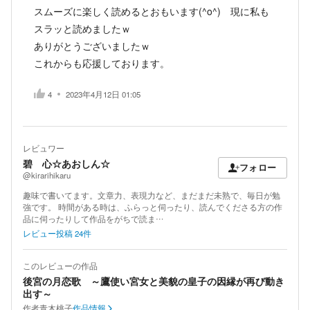
スムーズに楽しく読めるとおもいます(^o^) 現に私も
スラッと読めましたｗ
ありがとうございましたｗ
これからも応援しております。
4
2023年4月12日 01:05
レビュワー
碧 心☆あおしん☆
フォロー
@kirarihikaru
趣味で書いてます。文章力、表現力など、まだまだ未熟で、毎日が勉
強です。 時間がある時は、ふらっと伺ったり、読んでくださる方の作
品に伺ったりして作品をがちで読ま…
レビュー投稿
24
件
このレビューの作品
後宮の月恋歌 ～鷹使い宮女と美貌の皇子の因縁が再び動き
出す～
作者
青木桃子
作品情報