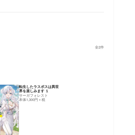
全
2
件
転生したラスボスは異世
界を楽しみます １
サーガフォレスト
本体1,300円＋税