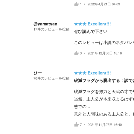
1
2022年4月21日 04:09
@yamatyan
★★★
Excellent!!!
17
件の
レビューを投稿
ぜひ読んで下さい
このレビューは小説のネタバレ
3
2021年12月30日 18:16
ひー
★★★
Excellent!!!
70
件の
レビューを投稿
破滅フラグから脱出する！訳ではな
破滅フラグを努力と天賦の才で
当然、主人公が本来収まるはず
態での...
意外と人間味のある主人公と、
7
2021年11月27日 16:40