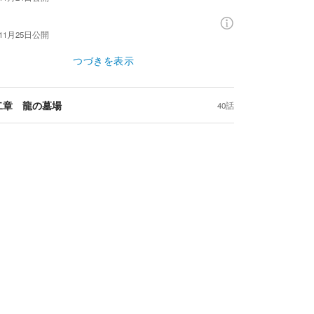
11月25日
公開
つづきを表示
二章 龍の墓場
40話