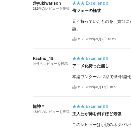
@yukiwarisoh
★★★
Excellent!!!
212
件の
レビューを投稿
俺ツェーの極致
元々持っていたものを、貪欲に
語。
2
2022年9月2日 18:26
Pachio_18
★★★
Excellent!!!
94
件の
レビューを投稿
アニメ化待った無し
本編ワンクール12話で番外編円盤O
2
2022年6月17日 18:18
龍神＊
★★★
Excellent!!!
133
件の
レビューを投稿
主人公が神を倒すほど最強
このレビューは小説のネタバレ