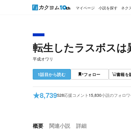
マイページ
小説を探す
ネク
転生したラスボスは
平成オワリ
1話目から読む
フォロー
書籍を
★
8,739
528
応援コメント
15,830
小説のフォロワ
概要
関連小説
詳細