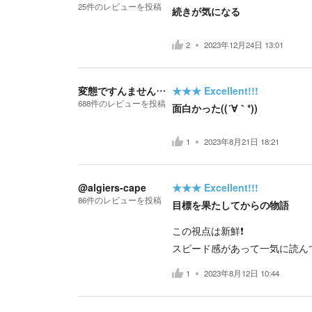
25
件の
レビューを投稿
続きが気になる
2
2023年12月24日 13:01
変態ですんません…
★★★
Excellent!!!
688
件の
レビューを投稿
面白かった((´∀｀*))
1
2023年8月21日 18:21
@algiers-cape
★★★
Excellent!!!
86
件の
レビューを投稿
目標を果たしてからの物語
この視点は新鮮❗️
スピード感があって一気に読ん
1
2023年8月12日 10:44