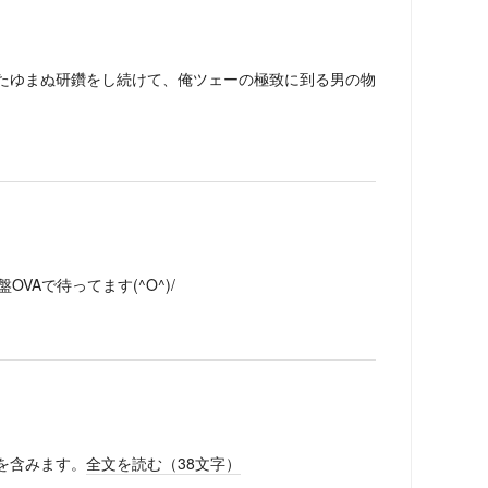
たゆまぬ研鑽をし続けて、俺ツェーの極致に到る男の物
VAで待ってます(^O^)/
を含みます。
全文を読む（
38
文字）