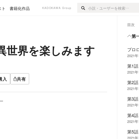
スト
書籍化作品
KADOKAWA Group
目次
第
異世界を楽しみます
プロ
2021年
第1話
2021年
購入
共有
第2話
2021年
第3話
ー
2021年
第4話
2021年
第5話
2021年