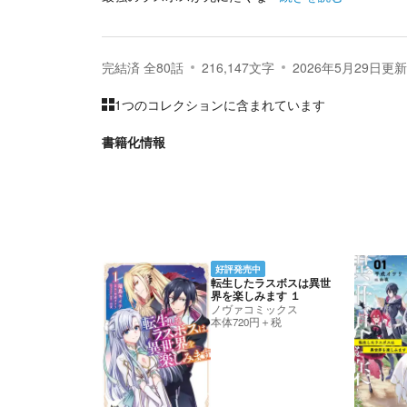
完結済
全
80
話
216,147
文字
2026年5月29日
更新
1つのコレクションに含まれています
書籍化情報
好評発売中
転生したラスボスは異世
界を楽しみます １
ノヴァコミックス
本体720円＋税