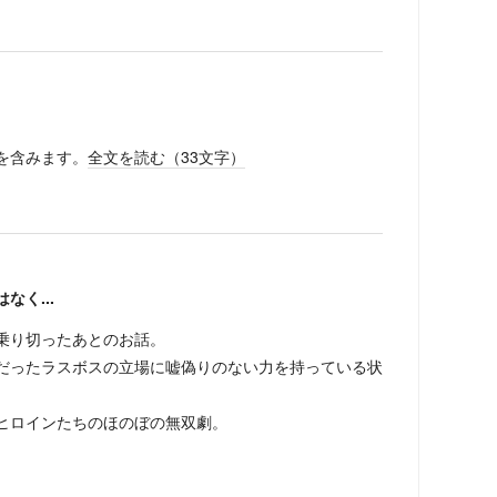
を含みます。
全文を読む（
33
文字）
く...
乗り切ったあとのお話。
だったラスボスの立場に嘘偽りのない力を持っている状
ヒロインたちのほのぼの無双劇。