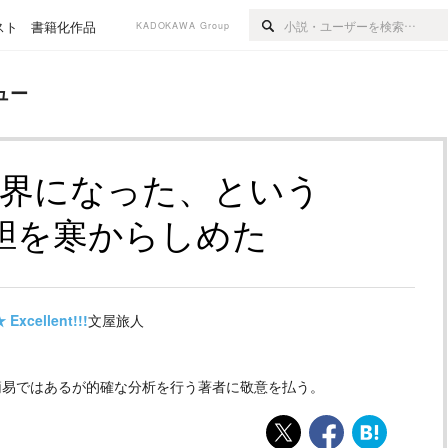
スト
書籍化作品
KADOKAWA Group
ュー
世界になった、という
胆を寒からしめた
★
Excellent!!!
文屋旅人
易ではあるが的確な分析を行う著者に敬意を払う。