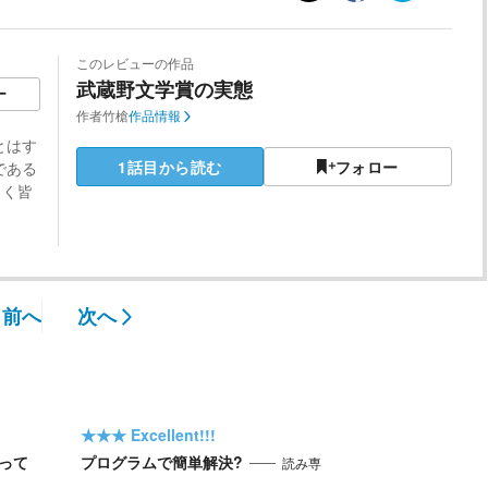
このレビューの作品
武蔵野文学賞の実態
ー
作者
竹槍
作品情報
とはす
1話目から読む
フォロー
である
しく皆
前へ
次へ
★★★
Excellent!!!
って
プログラムで簡単解決?
読み専