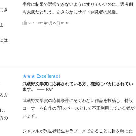
字数に制限で選択できないようにすりゃいいのに、選考側
にき
も大変だと思う。あきらかにサイト開発者の怠慢。
2
2021年9月27日 01:10
ま
には
★★★
Excellent!!!
武蔵野文学賞に応募されている方、確実にバカにされてい
葵
ます。
RAY
る方
武蔵野文学賞の応募条件にそぐわない作品を投稿し、特設
コーナーを自作のPRスペースとして不正利用している者が
し、
います。
方の
ジャンルが異世界転生やラブコメであることに目を瞑った