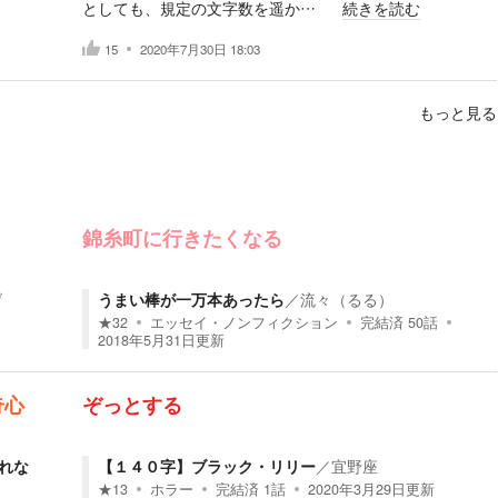
としても、規定の文字数を遥か…
続きを読む
15
2020年7月30日 18:03
もっと見る
錦糸町に行きたくなる
げ
うまい棒が一万本あったら
／
流々（るる）
★
32
エッセイ・ノンフィクション
完結済
50
話
2018年5月31日
更新
奇心
ぞっとする
れな
【１４０字】ブラック・リリー
／
宜野座
★
13
ホラー
完結済
1
話
2020年3月29日
更新