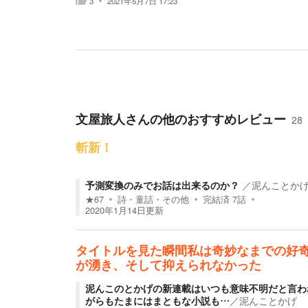
3
2021年5月7日 17:23
文屋旅人
さんの他のおすすめレビュー
28
斬新！
予測変換のみでお話は出来るのか？
／
泥んことか
★
67
詩・童話・その他
完結済
7
話
2020年1月14日
更新
タイトルを見た瞬間私は奇妙なまでの好
が湧き、そして抑えられなかった
泥んこのとかげの新連載はいつも意味不明だと言わ
がらもたまにはまともな小説も…
／
泥んことかげ