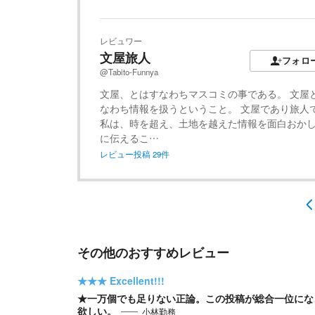
レビュワー
文屋旅人
フォロ
@Tabito-Funnya
文屋、とはすなわちマスコミの事である。 文屋
なわち情報を扱うということ。 文屋であり旅人
私は、時を超え、土地を越えた情報を面白おか
に伝えるこ…
レビュー投稿
29
件
その他のおすすめレビュー
★★★
Excellent!!!
★一万個でも足りない正論。この投稿が総合一位にな
欲しい。
小林勤務