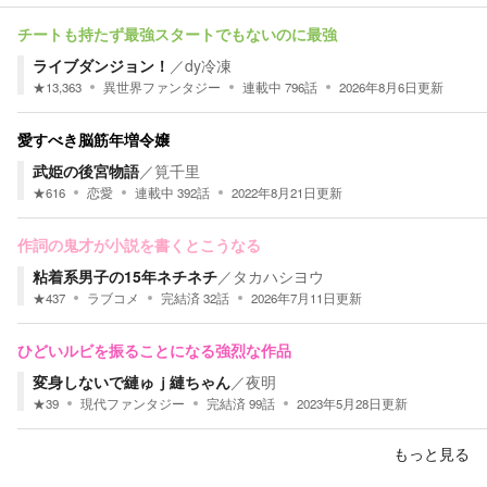
チートも持たず最強スタートでもないのに最強
ライブダンジョン！
／
dy冷凍
★
13,363
異世界ファンタジー
連載中
796
話
2026年8月6日
更新
愛すべき脳筋年増令嬢
武姫の後宮物語
／
筧千里
★
616
恋愛
連載中
392
話
2022年8月21日
更新
作詞の鬼才が小説を書くとこうなる
粘着系男子の15年ネチネチ
／
タカハシヨウ
★
437
ラブコメ
完結済
32
話
2026年7月11日
更新
ひどいルビを振ることになる強烈な作品
変身しないで縺ゅｊ縺ちゃん
／
夜明
★
39
現代ファンタジー
完結済
99
話
2023年5月28日
更新
もっと見る