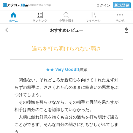
新規登録
ログイン
KADOKAWA Group
ホーム
ランキング
小説を探す
マイページ
その他
おすすめレビュー
過ちを打ち明けられない弱さ
★★
Very Good!!
黒須
関係ない、それどころか親切心を向けてくれた見ず知
らずの相手に、ささくれた心のままに筋違いの悪意をぶ
つけてしまう。
その後悔を募らせながら、その相手と再開を果たすが
相手は自分のことを認識していなかった。
人柄に触れ好意を抱くも自分の過ちを打ち明けて謝る
ことができず、そんな自分の弱さに打ちひしがれてしま
う。