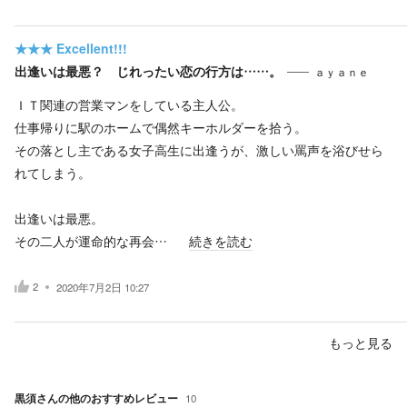
★★★
Excellent!!!
出逢いは最悪？ じれったい恋の行方は……。
ａｙａｎｅ
ＩＴ関連の営業マンをしている主人公。
仕事帰りに駅のホームで偶然キーホルダーを拾う。
その落とし主である女子高生に出逢うが、激しい罵声を浴びせら
れてしまう。
出逢いは最悪。
その二人が運命的な再会…
続きを読む
2
2020年7月2日 10:27
もっと見る
黒須
さんの他のおすすめレビュー
10