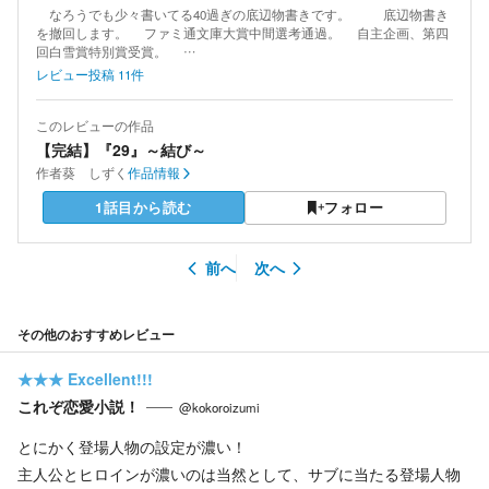
なろうでも少々書いてる40過ぎの底辺物書きです。 底辺物書き
を撤回します。 ファミ通文庫大賞中間選考通過。 自主企画、第四
回白雪賞特別賞受賞。 …
レビュー投稿
11
件
このレビューの作品
【完結】『29』～結び～
作者
葵 しずく
作品情報
1話目から読む
フォロー
前へ
次へ
その他のおすすめレビュー
★★★
Excellent!!!
これぞ恋愛小説！
@kokoroizumi
とにかく登場人物の設定が濃い！
主人公とヒロインが濃いのは当然として、サブに当たる登場人物