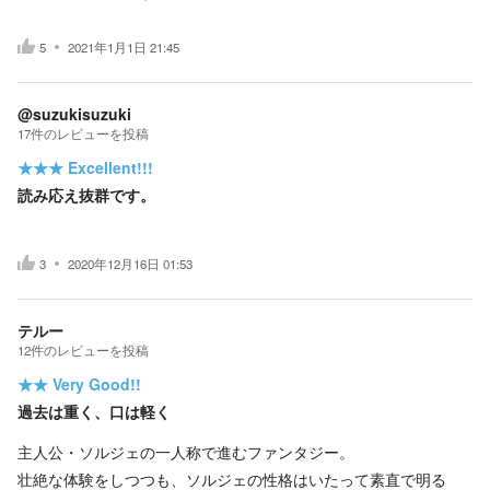
5
2021年1月1日 21:45
@suzukisuzuki
17
件の
レビューを投稿
★★★
Excellent!!!
読み応え抜群です。
3
2020年12月16日 01:53
テルー
12
件の
レビューを投稿
★★
Very Good!!
過去は重く、口は軽く
主人公・ソルジェの一人称で進むファンタジー。
壮絶な体験をしつつも、ソルジェの性格はいたって素直で明る