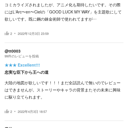
コミカライズされましたが、アニメ化も期待したいです。その際
にはL'Arc〜en〜Cielの「GOOD LUCK MY WAY」を主題歌にして
欲しいです。既に鋼の錬金術師で使われてますが…
2
2022年12月3日 23:59
@tt0003
99
件の
レビューを投稿
★★★
Excellent!!!
忠実な臣下から王への道
大陸の地図が欲しいです！！！まだ全話読んで無いのでレビュー
はできませんが。ストーリーやキャラの背景またその未来に興味
に駆り立てられます。
2
2022年4月3日 18:57