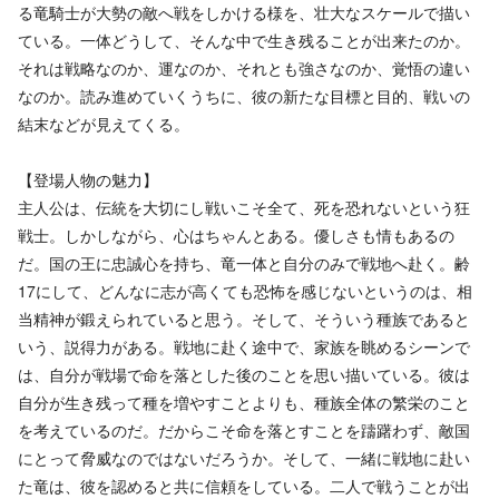
る竜騎士が大勢の敵へ戦をしかける様を、壮大なスケールで描い
ている。一体どうして、そんな中で生き残ることが出来たのか。
それは戦略なのか、運なのか、それとも強さなのか、覚悟の違い
なのか。読み進めていくうちに、彼の新たな目標と目的、戦いの
結末などが見えてくる。
【登場人物の魅力】
主人公は、伝統を大切にし戦いこそ全て、死を恐れないという狂
戦士。しかしながら、心はちゃんとある。優しさも情もあるの
だ。国の王に忠誠心を持ち、竜一体と自分のみで戦地へ赴く。齢
17にして、どんなに志が高くても恐怖を感じないというのは、相
当精神が鍛えられていると思う。そして、そういう種族であると
いう、説得力がある。戦地に赴く途中で、家族を眺めるシーンで
は、自分が戦場で命を落とした後のことを思い描いている。彼は
自分が生き残って種を増やすことよりも、種族全体の繁栄のこと
を考えているのだ。だからこそ命を落とすことを躊躇わず、敵国
にとって脅威なのではないだろうか。そして、一緒に戦地に赴い
た竜は、彼を認めると共に信頼をしている。二人で戦うことが出