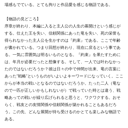
場感もでている。とても拘りと作品愛を感じる物語である。
【物語の見どころ】
序章が終わり、本編に入ると主人公の人生の幕開けという感じが
する。仕えた王を失い、信頼関係にあった竜を失い、死の栄誉も
得られなかった主人公を生かすのは『約束』である。ここで年齢
が書かれている。つまり回想が終わり、現在に戻るという事であ
る。一気に雰囲気は明るいものとなる。『約束』を果たすために
は、年月が必要だったと想像する。そして、一人では叶わなかっ
たのではないだろうか？彼は日々の中で仲間が出来、竜の言葉に
あった”戦略”というものがいよいよキーワードになっていく。ここ
からが本当の戦いとなるのではないだろうか。たった二人（竜な
ので一匹が正しいかもしれないが）で戦っていた時とは違う、戦
略あっての戦いが繰り広げられると思うと、ワクワクする。おそ
らく、戦友との友情関係や信頼関係が築かれることもあるだろ
う。この先、どんな展開が待ち受けるのかとても楽しみな物語で
ある。