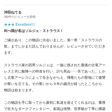
沖田ねてる
362
件の
レビューを投稿
★★★
Excellent!!!
叫べ我が名はソルジェ・ストラウス！
ご縁があり、この物語に出会いました。第一章「ストラウスの
歌」までしかまだ読んでおりませんが、レビューさせていただき
ます。
ストラウス家の四男ソルジェは、一族に残された最後の古竜アー
レスと共に敵陣への特攻を行い、討ち死ぬ……筈であった。しか
し古竜アーレスによって生きながらえ、飛竜たちの聖地にて復讐
の誓いを立てる。その誓いから９年の歳月が経ったところから、
物語は始まります。
この物語を手に取ってから最初に私達を迎えてくれるのは、重厚
で壮大なダークファンタジー。各国は情勢、世界観が丁寧に構築