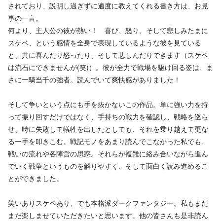
されており、説明し過ぎずに適度に教えてくれる書き方は、お見
事の一言。
何より、主人公の彼が熱い！ 喜び、怒り、そして悲しみたまに
スケベ、という感情を全身で表現しているような彼を見ている
と、共に喜んだり怒ったり、そして悲しんだりできます（スケベ
は流石にできませんが(笑)）。彼が全力で戦場を駆け回る姿は、ま
さに一騎当千の強者。読んでいて爽快感がありました！
そして争いという点にも手を抜かないこの作品。単に強い力を持
って振り回すだけではなく、手持ちの戦力を確認し、戦略を巡ら
せ、時に失敗して犠牲を出したとしても、それを乗り越えて更な
る一手を叩きこむ。戦記モノをあまり読んでこなかった私でも、
戦いの流れや各陣営の思惑。それらが複雑に絡み合いながら進ん
でいく戦争というものを解りやすく、そして面白く読み進めるこ
とができました。
笑いありスケベあり、でも本格派ダークファンタジー。私もまだ
まだ楽しませていただきたいと思います。他の皆さんも是非読ん