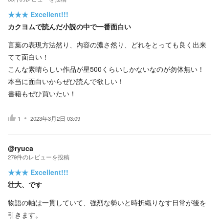
★★★
Excellent!!!
カクヨムで読んだ小説の中で一番面白い
言葉の表現方法然り、内容の濃さ然り、どれをとっても良く出来
てて面白い！
こんな素晴らしい作品が星500くらいしかないなのが勿体無い！
本当に面白いからぜひ読んで欲しい！
書籍もぜひ買いたい！
1
2023年3月2日 03:09
@ryuca
279
件の
レビューを投稿
★★★
Excellent!!!
壮大、です
物語の軸は一貫していて、強烈な勢いと時折織りなす日常が後を
引きます。