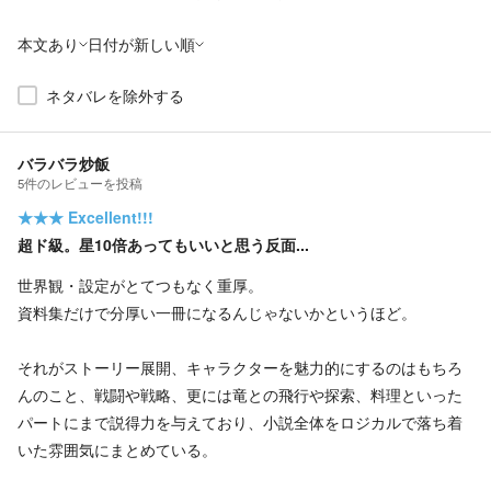
本文あり
日付が新しい順
ネタバレを除外する
バラバラ炒飯
5
件の
レビューを投稿
★★★
Excellent!!!
超ド級。星10倍あってもいいと思う反面...
世界観・設定がとてつもなく重厚。
資料集だけで分厚い一冊になるんじゃないかというほど。
それがストーリー展開、キャラクターを魅力的にするのはもちろ
んのこと、戦闘や戦略、更には竜との飛行や探索、料理といった
パートにまで説得力を与えており、小説全体をロジカルで落ち着
いた雰囲気にまとめている。