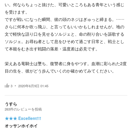
い。何ならちょっと抜けた、可愛いところもある青年という感じ
を受けます。
ですが戦いになった瞬間、彼の頭のネジはぎゅっと締まる。……
さらに何本か吹っ飛ぶ、と言ってもいいかもしれませんが。地の
文で軽快な語り口を見せるソルジェと、命の削り合いを謳歌する
ソルジェ。お尋ね者として息をひそめて過ごす日常と、戦士とし
て本能をむき出す戦闘の落差・温度差は必見です。
栄えある竜騎士は墜ち、復讐者に身をやつす。血潮に彩られた2度
目の生を、彼がどう歩んでいくのか確かめてみてください。
3
2020年6月9日 01:45
うすら
263
件の
レビューを投稿
★★★
Excellent!!!
オッサンホイホイ