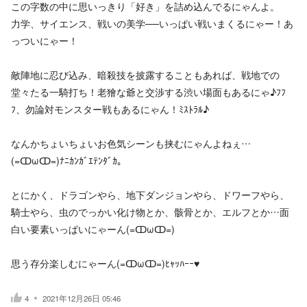
この字数の中に思いっきり「好き」を詰め込んでるにゃんよ。
力学、サイエンス、戦いの美学──いっぱい戦いまくるにゃー！あ
っついにゃー！
敵陣地に忍び込み、暗殺技を披露することもあれば、戦地での
堂々たる一騎打ち！老獪な爺と交渉する渋い場面もあるにゃ♪ﾌﾌ
ﾌ、勿論対モンスター戦もあるにゃん！ﾐｽﾄﾗﾙ♪
なんかちょいちょいお色気シーンも挟むにゃんよねぇ…
(=ↀωↀ=)ﾅﾆｶﾝｶﾞｴﾃﾝﾀﾞｶ。
とにかく、ドラゴンやら、地下ダンジョンやら、ドワーフやら、
騎士やら、虫のでっかい化け物とか、骸骨とか、エルフとか…面
白い要素いっぱいにゃーん(=ↀωↀ=)
思う存分楽しむにゃーん(=ↀωↀ=)ﾋｬｯﾊｰｰ♥
4
2021年12月26日 05:46