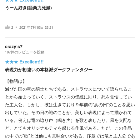
うーん好き(語彙力死滅)
2
2021年7月10日 23:21
crazy’s7
197
件の
レビューを投稿
★★★
Excellent!!!
表現力が桁違いの本格派ダークファンタジー
【物語は】
滅びた国の竜の騎士たちである、ストラウスについて語られるこ
とから始まっていく。ストラウスの伝統に則り、死を覚悟してい
た主人公。しかし、彼は生きており９年前の”あの日”のことを思い
出していた。その日の戦のことが、美しい表現によって描かれて
いる。例えば竜の唸り声（鳴き声）を歌と表したり、風を支配な
ど。とてもオリジナルティを感じる作風である。ただ、この作品
の中での”歌”とは他にも意味合いがある。序章では竜と主人公であ