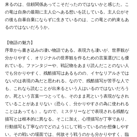
来るのは、信頼関係あってこそだったのではないかと感じた。こ
の竜は自身の最期に主人公へある想いを託している。主人公がそ
の後も自暴自棄にならずに生きているのは、この竜との約束もあ
るのではないだろうか。
【物語の魅力】
序章から書き込みの凄い物語である。表現力も凄いが、世界観が
分かりやすく、オリジナルの世界観を作るための言葉選びにも優
れている。ファンタジーや、戦記物をあまり読んだことのない人
でも分かりやすく、残酷描写はあるものの、イヤなリアルさでは
ないのは表現の為だと思われる。なので、残酷描写が苦手な人で
も、これなら読むことが出来るという人はいるのではないだろう
か。死という言葉一つとっても、そのまま死という表現がなされ
ていることがあまりない（恐らく、分かりやすさの為に使われる
ことはあっても）。なので、ミステリーなどで表現される残酷な
描写とは根本的に異なる。そこに加え、心理描写が丁寧であり、
行動描写も丁寧なのでどのようにして戦っているのか想像しやす
い。その戦いの場面では、何故そう戦うのかも分かりやすく、臨