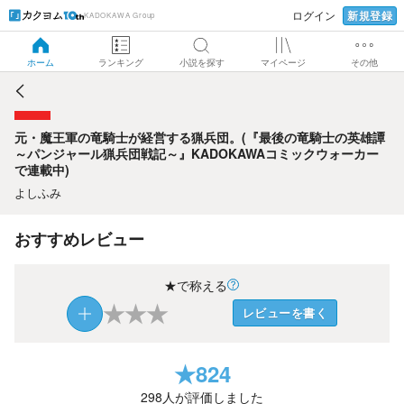
新規登録
ログイン
KADOKAWA Group
元・魔王軍の竜騎士が経営する猟兵団。(『最後の竜騎士の英
雄譚～パンジャール猟兵団戦記～』KADOKAWAコミックウ
ォーカーで連載中)
ホーム
ランキング
小説を探す
マイページ
その他
元・魔王軍の竜騎士が経営する猟兵団。(『最後の竜騎士の英雄譚
～パンジャール猟兵団戦記～』KADOKAWAコミックウォーカー
で連載中)
よしふみ
おすすめレビュー
★で称える
★
★
★
レビューを書く
★
824
298
人が評価しました