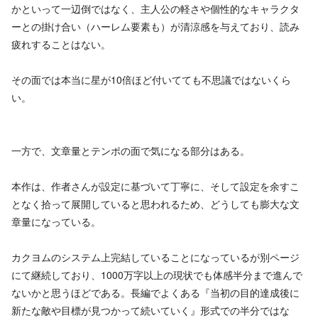
かといって一辺倒ではなく、主人公の軽さや個性的なキャラクタ
ーとの掛け合い（ハーレム要素も）が清涼感を与えており、読み
疲れすることはない。
その面では本当に星が10倍ほど付いてても不思議ではないくら
い。
一方で、文章量とテンポの面で気になる部分はある。
本作は、作者さんが設定に基づいて丁寧に、そして設定を余すこ
となく拾って展開していると思われるため、どうしても膨大な文
章量になっている。
カクヨムのシステム上完結していることになっているが別ページ
にて継続しており、1000万字以上の現状でも体感半分まで進んで
ないかと思うほどである。長編でよくある『当初の目的達成後に
新たな敵や目標が見つかって続いていく』形式での半分ではな