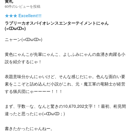
黄札
60
件の
レビューを投稿
★★★
Excellent!!!
ラブリーカオスバイオレンスエンターテイメントにゃん
(=ↀωↀ=)
ニャーン(=ↀωↀ=)
黄色にゃんこが先輩にゃんこ、よしふみにゃんの血湧き肉躍る小
説を紹介するにゃ！
表題意味分かんにゃいけど、そんな感じだにゃ。色んな面白い要
素をここぞと詰め込んだ小説がこれ、元・魔王軍の竜騎士が経営
する猟兵団にゃーーーー！！！
まず、字数…な、なんと驚きの10,670,202文字！！最初、桁見間
違ったと思ったにゃ(=ↀωↀ；)
書きたかったにゃんねー。