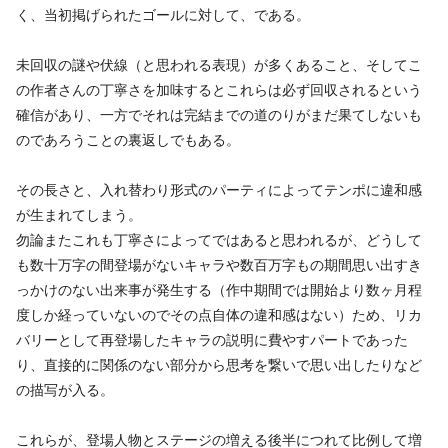
く、当初掲げられたゴールに対して、である。
未回収の謎や伏線（と思われる表現）が多くあること、そしてこ
の作者さんの丁寧さを加味するとこれらは必ず回収されるという
確信があり、一方でそれは完結までの道のりがまだ果てしないも
のであろうことの裏返しでもある。
その長さと、入れ替わり形式のパーティによってテンポに違和感
が生まれてしまう。
勿論またこれも丁寧さによってではあると思われるが、どうして
も数十万字の間登場がないキャラや数百万字もの期間思い出すき
っかけのない出来事が発生する（作中期間では開始より数ヶ月程
度しか経っていないのでその点自体の違和感はない）ため、リカ
バリーとして再登場したキャラの説明に費やすパートであった
り、直接的に関係のない部分から思考を繋いで思い出したりなど
の描写が入る。
これらが、登場人物とステージの増える後半につれて比例して増