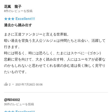
花嵐 龍子
8
件の
レビューを投稿
★★★
Excellent!!!
過去から踏み出す
まさに王道ファンタジーと言える世界観。
暗い過去を背負う主人公ソルジェは仲間たちと出会い、活躍して
行きます。
時には明るく、時には恐ろしく、たまにはスケベに…(ゴホン)
悲劇に背を向けて、大きく踏み出す時、人にはユーモアが必要な
のかもしれないと思わせてくれる彼の歩む道は長く険しく見守り
たいものです。
2
2021年7月26日 00:06
@Nil4002
35
件の
レビューを投稿
★★★
Excellent!!!