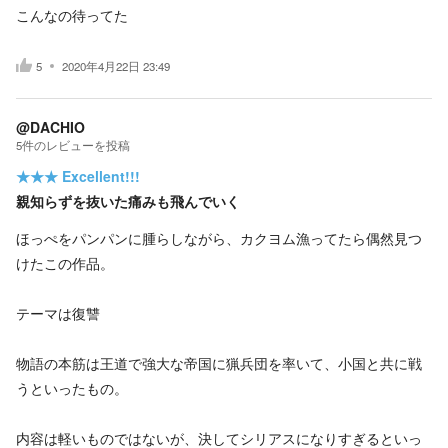
こんなの待ってた
5
2020年4月22日 23:49
@DACHIO
5
件の
レビューを投稿
★★★
Excellent!!!
親知らずを抜いた痛みも飛んでいく
ほっぺをパンパンに腫らしながら、カクヨム漁ってたら偶然見つ
けたこの作品。
テーマは復讐
物語の本筋は王道で強大な帝国に猟兵団を率いて、小国と共に戦
うといったもの。
内容は軽いものではないが、決してシリアスになりすぎるといっ