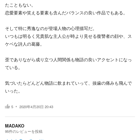
たこともない。
恋愛要素や笑える要素も含んだバランスの良い作品でもある。
そして特に秀逸なのが登場人物の心理描写だ。
いつもは明るく兄貴肌な主人公が時より見せる復讐者の顔や、ス
ケベな詩人の葛藤。
歪でありながら成り立つ人間関係も物語の良いアクセントになっ
ている。
気づいたらどんどん物語に飲まれていって、抜歯の痛みも飛んで
いった。
5
2020年4月20日 20:43
MADAKO
95
件の
レビューを投稿