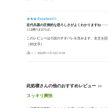
★★★
Excellent!!!
近代兵器の圧倒的な恐ろしさがよくわかりますね
とは國のまほろば。
このレビューは小説のネタバレを含みます。
全文を読
（
50
文字）
1
2022年11月10日 07:03
此処寝
さんの他のおすすめレビュー
69
スッキリ爽快