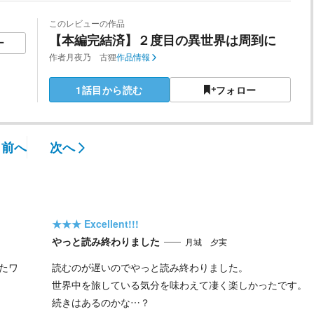
このレビューの作品
【本編完結済】２度目の異世界は周到に
ー
作者
月夜乃 古狸
作品情報
1話目から読む
フォロー
前へ
次へ
★★★
Excellent!!!
やっと読み終わりました
月城 夕実
たワ
読むのが遅いのでやっと読み終わりました。
世界中を旅している気分を味わえて凄く楽しかったです。
続きはあるのかな…？