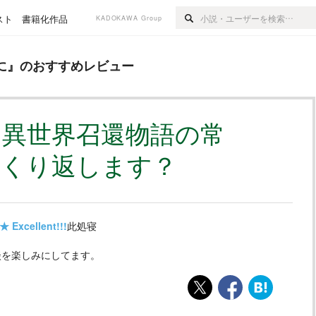
スト
書籍化作品
KADOKAWA Group
すめレビュー
に
』のおすすめレビュー
。異世界召還物語の常
っくり返します？
★
Excellent!!!
此処寝
を楽しみにしてます。