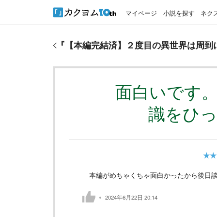
マイページ
小説を探す
ネク
『
【本編完結済】２度目の異世界は周到に
』のおす
『
【本編完結済】２度目の異世界は周到
面白いです
識をひ
★★
本編がめちゃくちゃ面白かったから後日談
2024年6月22日 20:14