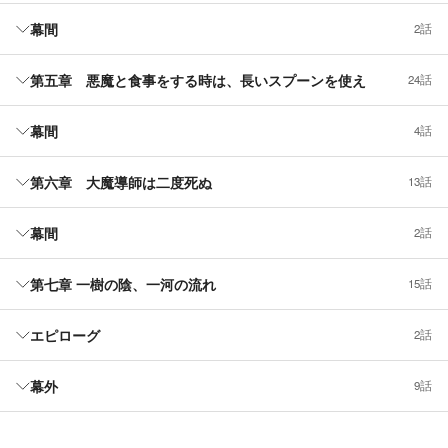
幕間
2話
第五章 悪魔と食事をする時は、長いスプーンを使え
24話
幕間
4話
第六章 大魔導師は二度死ぬ
13話
幕間
2話
第七章 一樹の陰、一河の流れ
15話
エピローグ
2話
幕外
9話