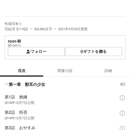
性描写有り
完結済
全
116
話
324,864
文字
2021年4月23日
更新
root-M
@root-m
フォロー
ギフトを贈る
目次
関連小説
詳細
目次
第一章 獣耳の少女
8話
第1話 抱擁
2018年12月7日
公開
第2話 拒否
2018年12月7日
公開
第3話 おやすみ