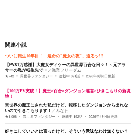
関連小説
ついに転生10年目！ 運命の"魔女の夜"、迫るッ!!!
【PV81万感謝】大魔女ディケーの異世界百合な日々！～元アラ
サーの私が転生先で…
／
漁業フリーダム
★
742
異世界ファンタジー
連載中
691
話
2026年8月6日
更新
【100万PV突破！】魔王×百合×ダンジョン運営×ひきこもりの新境
地！
異世界の魔王にされた私だけど、転移したダンジョンから出れな
いので引きこもります！
／
みなわ
★
1,098
異世界ファンタジー
連載中
192
話
2026年4月4日
更新
好きにしていいとは言ったけど、そういう意味なわけ無くない？