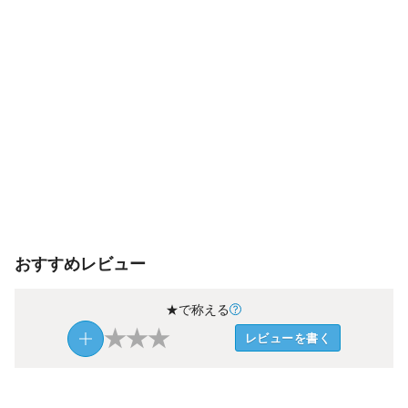
おすすめレビュー
★で称える
★
★
★
レビューを書く