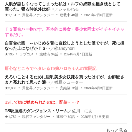
人肌が恋しくなってしまった私はエルフの奴隷を抱き枕として
買った。寝る時以外は好…
／
シャルねる
★
1,151
異世界ファンタジー
連載中
48
話
2025年7月6日
更新
ＴＳ百合ハー物です。基本的に美女・美少女同士がイチャイチャ
するだけ。
白百合の園 ～いじめを苦に自殺しようとした僕ですが、死に損
なった上になぜかＴＳ…
／
@andynori
★
135
ラブコメ
完結済
34
話
2024年9月1日
更新
肝心なところでヘタレるTS娘ハロちゃんの奮闘記
えろいことするために巨乳美少女奴隷を買ったはずが、お師匠さ
まと慕われて思った通…
／
煮豆シューター
★
2,033
異世界ファンタジー
完結済
72
話
2024年6月3日
更新
TSして姉に勧められたのは、配信……？
TS吸血姫のダンジョンストリーム
／
佐川 にあ
★
1,752
現代ファンタジー
連載中
60
話
2026年4月4日
更新
もっと見る