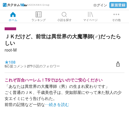
新規登録
ログイン
KADOKAWA Group
ホーム
ランキング
小説を探す
マイページ
その他
ＪＫだけど、前世は異世界の大魔導師(♂)だったら
しい
root-M
★
108
5
応援コメント
277
小説のフォロワー
これぞ百合ハーレム！TSではないのでご安心ください
「あなたは異世界の大魔導師（男）の生まれ変わりです」
ごく普通のＪＫ、千歳美也子は、突如部屋にやって来た獣人の少
女エイミにそう告げられた。
前世の記憶など一切な
…続きを読む