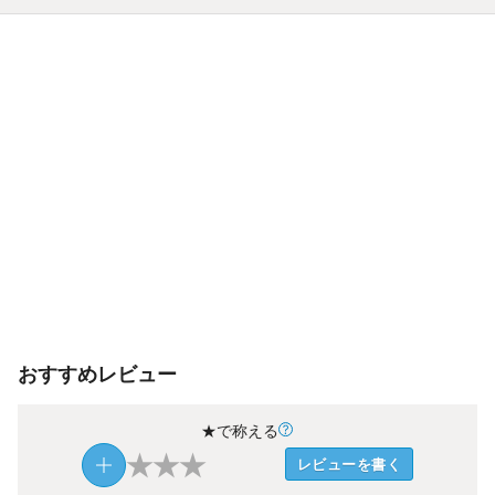
おすすめレビュー
★で称える
★
★
★
レビューを書く