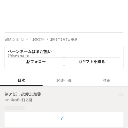
完結済
全
1
話
1,200
文字
2018年8月7日
更新
ペーンネームはまだ無い
@rice-steamer
フォロー
ギフトを贈る
目次
関連小説
詳細
目次
第01話：恋愛忘却薬
2018年8月7日
公開