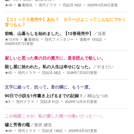
★
48
書籍化
現代ドラマ
完結済
34
話
2025年4月26日
更新
【コミックス発売中】あれ？ カラーひよこってこんなにでかく
育つもん？
前略、山暮らしを始めました。【12巻発売中】
／
浅葱
★
13,476
書籍化
現代ファンタジー
連載中
1002
話
2026年8月7日
更新
寂しいと思った夜の日の貴方に、是非読んで欲しい。
殺し屋に拾われた。私の人生は幸せになった。
／
やまだい
★
63
現代ドラマ
完結済
28
話
2026年7月22日
更新
文字に縋って、抗って。君の隣に、もう一度。
90日で小説を1作書き上げるまでの記録！
／
桐山なつめ
★
9
現代ドラマ
完結済
91
話
2025年12月31日
更新
この地獄こそが、私の愛した唯一の救いだった――。
嘘と芳香の檻
／
柴井 縫生
★
66
現代ドラマ
完結済
136
話
2026年8月3日
更新