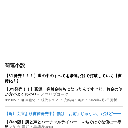
関連小説
【3/1発売！！！】世の中のすべてを豪運だけで打破していく【書
籍化！】
【3/1発売！！】豪運 突然金持ちになったんですけど、お金の使
い方がよくわかり…
／
マリブコーク
★
2,105
書籍化
現代ドラマ
完結済
131
話
2024年2月7日
更新
【角川文庫より書籍発売中】僕は「お前」じゃない。だけど――
【Web版】肌と声とバーチャルライバー ～ちぐはぐな僕の一等
星
／
矢向 亜紀 / 書籍発売中