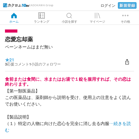
新規登録
ログイン
KADOKAWA Group
ホーム
ランキング
小説を探す
マイページ
その他
恋愛忘却薬
ペーンネームはまだ無い
★
21
3
応援コメント
1
小説のフォロワー
食前または食間に、水またはお湯で１錠を服用すれば、その恋は
終わります。
【第一類医薬品】
この医薬品は、薬剤師から説明を受け、使用上の注意をよく読ん
でお使いください。
【製品説明】
（１）特定の人物に向けた恋心を完全に消し去る内服
…続きを読
む