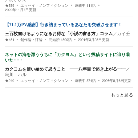
★
539
エッセイ・ノンフィクション
連載中
111
話
2022年11月7日
更新
【71.1万PV感謝】行き詰まっているあなたを突破させます！
三百枚書けるようになるお得な「小説の書き方」コラム
／
カイ壬
★
451
創作論・評論
完結済
1500
話
2021年3月23日
更新
ネットの海を漂ううちに「カクヨム」という投稿サイトに辿り着
いた……
カクヨムを使い始めて思うこと ――八年目で起き上がる――
／
烏川 ハル
★
240
エッセイ・ノンフィクション
連載中
374
話
2026年8月6日
更新
もっと見る